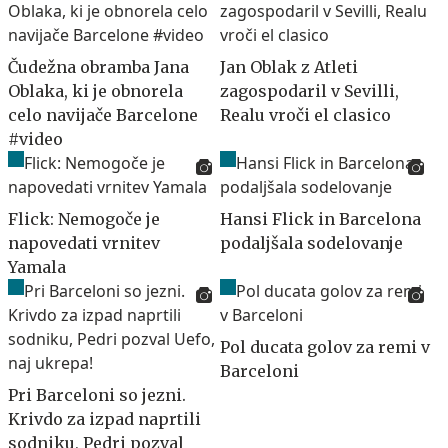
Čudežna obramba Jana
Jan Oblak z Atleti
Oblaka, ki je obnorela
zagospodaril v Sevilli,
celo navijače Barcelone
Realu vroči el clasico
#video
Flick: Nemogoče je
Hansi Flick in Barcelona
napovedati vrnitev
podaljšala sodelovanje
Yamala
Pol ducata golov za remi v
Barceloni
Pri Barceloni so jezni.
Krivdo za izpad naprtili
sodniku, Pedri pozval