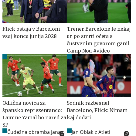
Flick ostaja v Barceloni
Trener Barcelone le nekaj
vsaj konca junija 2028
ur po smrti očeta s
čustvenim govorom ganil
Camp Nou #video
Odlična novica za
Sodnik razbesnel
špansko reprezentanco:
Barcelono, Flick: Nimam
Lamine Yamal bo nared za
kaj dodati
SP