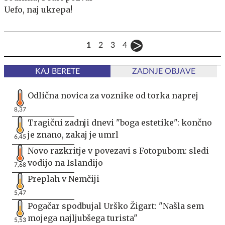
Uefo, naj ukrepa!
1
2
3
4
KAJ BERETE
ZADNJE OBJAVE
Odlična novica za voznike od torka naprej
8,37
Tragični zadnji dnevi "boga estetike": končno
je znano, zakaj je umrl
6,45
Novo razkritje v povezavi s Fotopubom: sledi
vodijo na Islandijo
7,68
Preplah v Nemčiji
5,47
Pogačar spodbujal Urško Žigart: "Našla sem
mojega najljubšega turista"
5,53