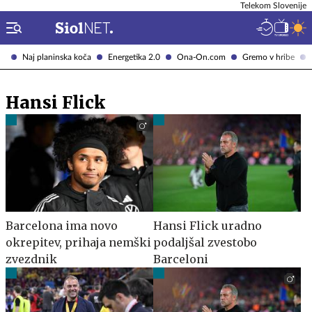
Telekom Slovenije
Naj planinska koča
Energetika 2.0
Ona-On.com
Gremo v hribe
Hansi Flick
Barcelona ima novo
Hansi Flick uradno
okrepitev, prihaja nemški
podaljšal zvestobo
zvezdnik
Barceloni