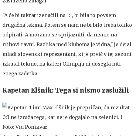
zasluženo zmagal.
"A če bi takrat izenačili na 1:1, bi bila to povsem
drugačna tekma. Potem se nam ne bi bilo treba toliko
odpirati. A moramo se sprijazniti, da nismo na
njihovi ravni. Razlika med kluboma je vidna," je dejal
mladi slovenski reprezentant, ki je prvič v tej sezoni
izkusil tekmo, na kateri Olimpija ni dosegla niti
enega zadetka.
Kapetan Elšnik: Tega si nismo zaslužili