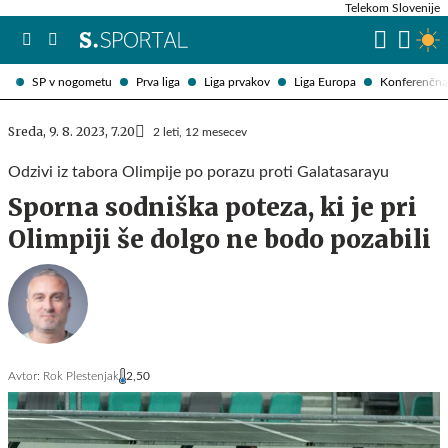
Telekom Slovenije
SP v nogometu
Prva liga
Liga prvakov
Liga Europa
Konferenčna 
Sreda, 9. 8. 2023, 7.20
2 leti, 12 mesecev
Odzivi iz tabora Olimpije po porazu proti Galatasarayu
Sporna sodniška poteza, ki je pri
Olimpiji še dolgo ne bodo pozabili
Avtor:
Rok Plestenjak
2,50