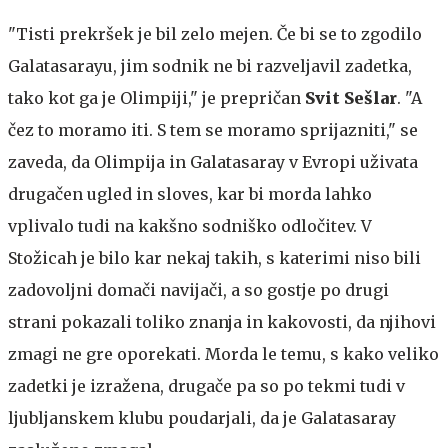
"Tisti prekršek je bil zelo mejen. Če bi se to zgodilo
Galatasarayu, jim sodnik ne bi razveljavil zadetka,
tako kot ga je Olimpiji," je prepričan
Svit Sešlar
. "A
čez to moramo iti. S tem se moramo sprijazniti," se
zaveda, da Olimpija in Galatasaray v Evropi uživata
drugačen ugled in sloves, kar bi morda lahko
vplivalo tudi na kakšno sodniško odločitev. V
Stožicah je bilo kar nekaj takih, s katerimi niso bili
zadovoljni domači navijači, a so gostje po drugi
strani pokazali toliko znanja in kakovosti, da njihovi
zmagi ne gre oporekati. Morda le temu, s kako veliko
zadetki je izražena, drugače pa so po tekmi tudi v
ljubljanskem klubu poudarjali, da je Galatasaray