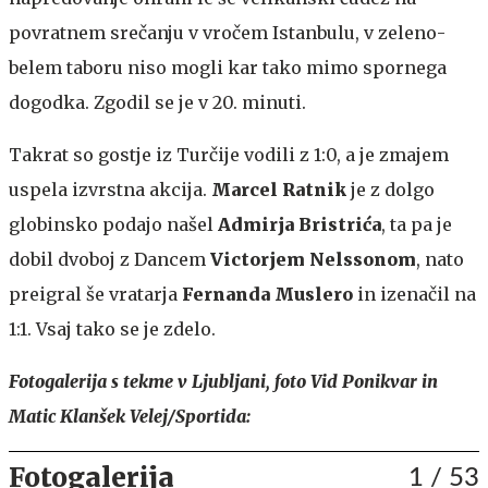
povratnem srečanju v vročem Istanbulu, v zeleno-
belem taboru niso mogli kar tako mimo spornega
dogodka. Zgodil se je v 20. minuti.
Takrat so gostje iz Turčije vodili z 1:0, a je zmajem
uspela izvrstna akcija.
Marcel Ratnik
je z dolgo
globinsko podajo našel
Admirja Bristrića
, ta pa je
dobil dvoboj z Dancem
Victorjem Nelssonom
, nato
preigral še vratarja
Fernanda Muslero
in izenačil na
1:1. Vsaj tako se je zdelo.
Fotogalerija s tekme v Ljubljani, foto Vid Ponikvar in
Matic Klanšek Velej/Sportida:
Fotogalerija
1
/ 53