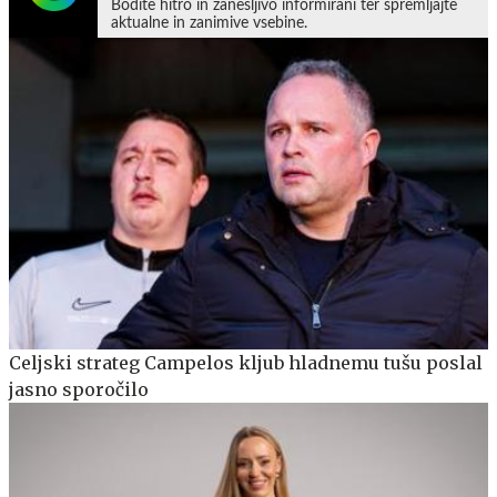
Bodite hitro in zanesljivo informirani ter spremljajte
aktualne in zanimive vsebine.
Celjski strateg Campelos kljub hladnemu tušu poslal
jasno sporočilo