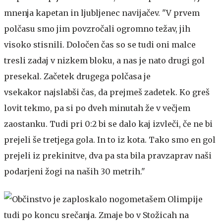
mnenja kapetan in ljubljenec navijačev. "V prvem
polčasu smo jim povzročali ogromno težav, jih
visoko stisnili. Določen čas so se tudi oni malce
tresli zadaj v nizkem bloku, a nas je nato drugi gol
presekal. Začetek drugega polčasa je
vsekakor najslabši čas, da prejmeš zadetek. Ko greš
lovit tekmo, pa si po dveh minutah že v večjem
zaostanku. Tudi pri 0:2 bi se dalo kaj izvleči, če ne bi
prejeli še tretjega gola. In to iz kota. Tako smo en gol
prejeli iz prekinitve, dva pa sta bila pravzaprav naši
podarjeni žogi na naših 30 metrih."