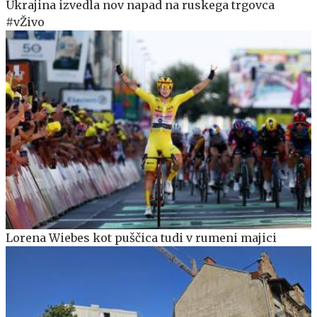
Ukrajina izvedla nov napad na ruskega trgovca
#vŽivo
Lorena Wiebes kot puščica tudi v rumeni majici