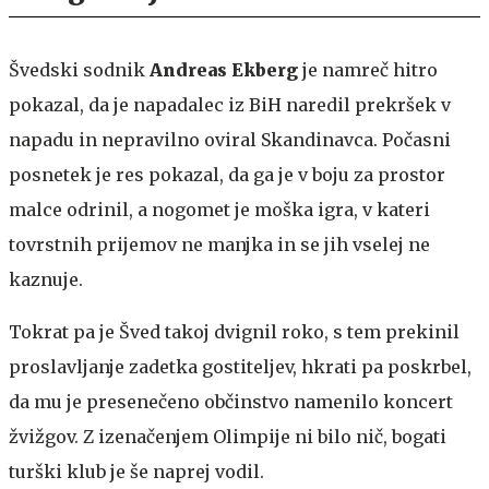
Švedski sodnik
Andreas Ekberg
je namreč hitro
pokazal, da je napadalec iz BiH naredil prekršek v
napadu in nepravilno oviral Skandinavca. Počasni
posnetek je res pokazal, da ga je v boju za prostor
malce odrinil, a nogomet je moška igra, v kateri
tovrstnih prijemov ne manjka in se jih vselej ne
kaznuje.
Tokrat pa je Šved takoj dvignil roko, s tem prekinil
proslavljanje zadetka gostiteljev, hkrati pa poskrbel,
da mu je presenečeno občinstvo namenilo koncert
žvižgov. Z izenačenjem Olimpije ni bilo nič, bogati
turški klub je še naprej vodil.