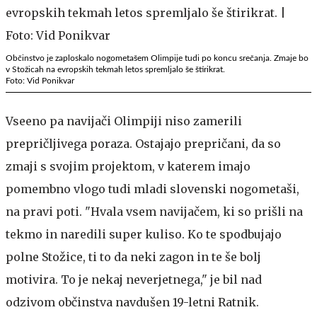
Občinstvo je zaploskalo nogometašem Olimpije tudi po koncu srečanja. Zmaje bo
v Stožicah na evropskih tekmah letos spremljalo še štirikrat.
Foto: Vid Ponikvar
Vseeno pa navijači Olimpiji niso zamerili
prepričljivega poraza. Ostajajo prepričani, da so
zmaji s svojim projektom, v katerem imajo
pomembno vlogo tudi mladi slovenski nogometaši,
na pravi poti. "Hvala vsem navijačem, ki so prišli na
tekmo in naredili super kuliso. Ko te spodbujajo
polne Stožice, ti to da neki zagon in te še bolj
motivira. To je nekaj neverjetnega," je bil nad
odzivom občinstva navdušen 19-letni Ratnik.