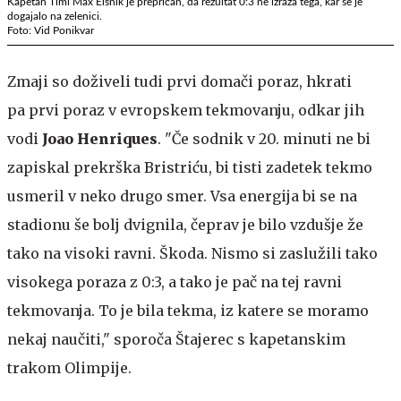
Kapetan Timi Max Elšnik je prepričan, da rezultat 0:3 ne izraža tega, kar se je
dogajalo na zelenici.
Foto: Vid Ponikvar
Zmaji so doživeli tudi prvi domači poraz, hkrati
pa prvi poraz v evropskem tekmovanju, odkar jih
vodi
Joao Henriques
. "Če sodnik v 20. minuti ne bi
zapiskal prekrška Bristriću, bi tisti zadetek tekmo
usmeril v neko drugo smer. Vsa energija bi se na
stadionu še bolj dvignila, čeprav je bilo vzdušje že
tako na visoki ravni. Škoda. Nismo si zaslužili tako
visokega poraza z 0:3, a tako je pač na tej ravni
tekmovanja. To je bila tekma, iz katere se moramo
nekaj naučiti," sporoča Štajerec s kapetanskim
trakom Olimpije.