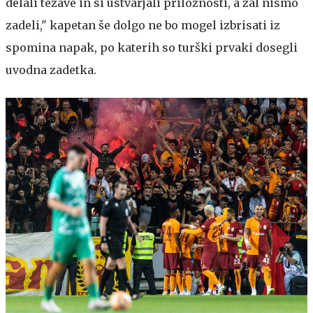
delali težave in si ustvarjali priložnosti, a žal nismo
zadeli," kapetan še dolgo ne bo mogel izbrisati iz
spomina napak, po katerih so turški prvaki dosegli
uvodna zadetka.