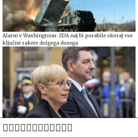
Alarm v Washingtonu: ZDA naj bi porabile skoraj vse
ključne rakete dolgega dosega
Še vedno brez odgovorov: urad predsednice molči,