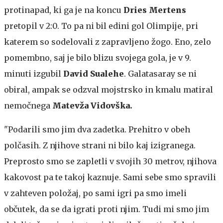
protinapad, ki ga je na koncu
Dries Mertens
pretopil v 2:0. To pa ni bil edini gol Olimpije, pri
katerem so sodelovali z zapravljeno žogo. Eno, zelo
pomembno, saj je bilo blizu svojega gola, je v 9.
minuti izgubil
David Sualehe
. Galatasaray se ni
obiral, ampak se odzval mojstrsko in kmalu matiral
nemočnega
Matevža Vidovška.
"Podarili smo jim dva zadetka. Prehitro v obeh
polčasih. Z njihove strani ni bilo kaj izigranega.
Preprosto smo se zapletli v svojih 30 metrov, njihova
kakovost pa te takoj kaznuje. Sami sebe smo spravili
v zahteven položaj, po sami igri pa smo imeli
občutek, da se da igrati proti njim. Tudi mi smo jim