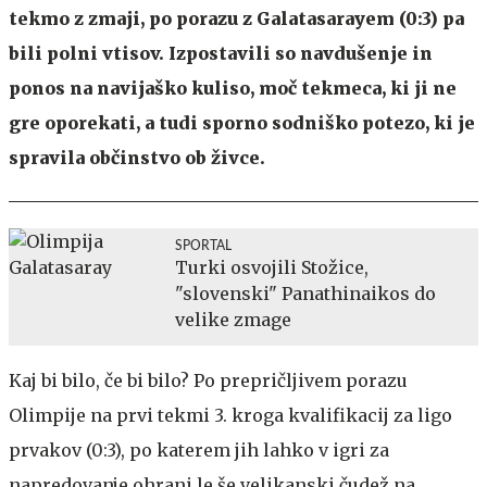
tekmo z zmaji, po porazu z Galatasarayem (0:3) pa
bili polni vtisov. Izpostavili so navdušenje in
ponos na navijaško kuliso, moč tekmeca, ki ji ne
gre oporekati, a tudi sporno sodniško potezo, ki je
spravila občinstvo ob živce.
SPORTAL
Turki osvojili Stožice,
"slovenski" Panathinaikos do
velike zmage
Kaj bi bilo, če bi bilo? Po prepričljivem porazu
Olimpije na prvi tekmi 3. kroga kvalifikacij za ligo
prvakov (0:3), po katerem jih lahko v igri za
napredovanje ohrani le še velikanski čudež na