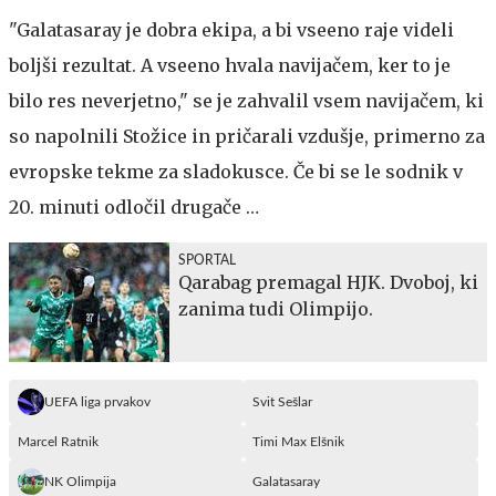
"Galatasaray je dobra ekipa, a bi vseeno raje videli
boljši rezultat. A vseeno hvala navijačem, ker to je
bilo res neverjetno," se je zahvalil vsem navijačem, ki
so napolnili Stožice in pričarali vzdušje, primerno za
evropske tekme za sladokusce. Če bi se le sodnik v
20. minuti odločil drugače …
SPORTAL
Qarabag premagal HJK. Dvoboj, ki
zanima tudi Olimpijo.
UEFA liga prvakov
Svit Sešlar
Marcel Ratnik
Timi Max Elšnik
NK Olimpija
Galatasaray