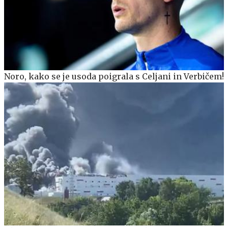
Noro, kako se je usoda poigrala s Celjani in Verbičem!