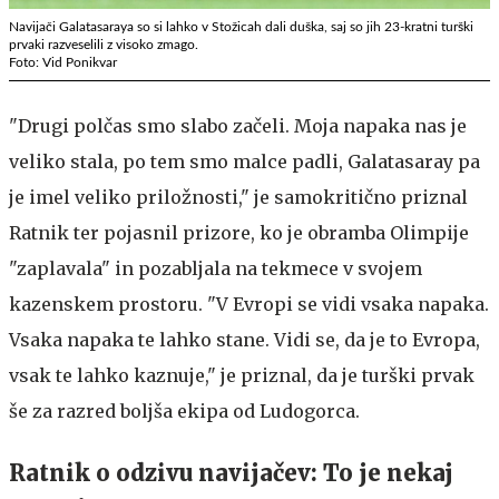
Navijači Galatasaraya so si lahko v Stožicah dali duška, saj so jih 23-kratni turški
prvaki razveselili z visoko zmago.
Foto: Vid Ponikvar
"Drugi polčas smo slabo začeli. Moja napaka nas je
veliko stala, po tem smo malce padli, Galatasaray pa
je imel veliko priložnosti," je samokritično priznal
Ratnik ter pojasnil prizore, ko je obramba Olimpije
"zaplavala" in pozabljala na tekmece v svojem
kazenskem prostoru. "V Evropi se vidi vsaka napaka.
Vsaka napaka te lahko stane. Vidi se, da je to Evropa,
vsak te lahko kaznuje," je priznal, da je turški prvak
še za razred boljša ekipa od Ludogorca.
Ratnik o odzivu navijačev: To je nekaj