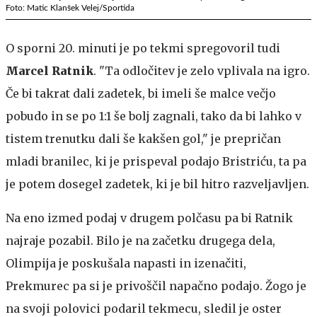
Foto: Matic Klanšek Velej/Sportida
O sporni 20. minuti je po tekmi spregovoril tudi
Marcel Ratnik
. "Ta odločitev je zelo vplivala na igro.
Če bi takrat dali zadetek, bi imeli še malce večjo
pobudo in se po 1:1 še bolj zagnali, tako da bi lahko v
tistem trenutku dali še kakšen gol," je prepričan
mladi branilec, ki je prispeval podajo Bristriću, ta pa
je potem dosegel zadetek, ki je bil hitro razveljavljen.
Na eno izmed podaj v drugem polčasu pa bi Ratnik
najraje pozabil. Bilo je na začetku drugega dela,
Olimpija je poskušala napasti in izenačiti,
Prekmurec pa si je privoščil napačno podajo. Žogo je
na svoji polovici podaril tekmecu, sledil je oster