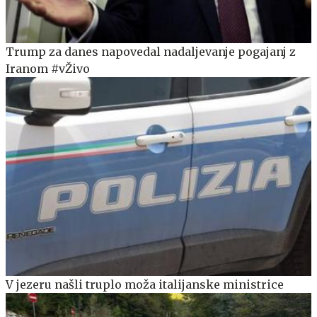
Trump za danes napovedal nadaljevanje pogajanj z
Iranom #vŽivo
V jezeru našli truplo moža italijanske ministrice