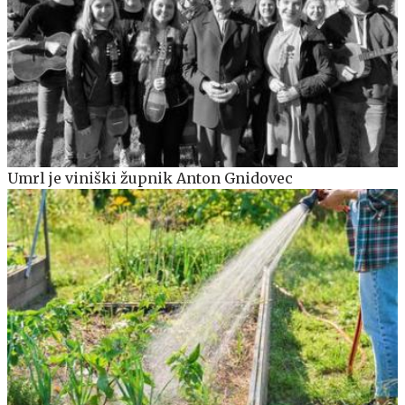
Umrl je viniški župnik Anton Gnidovec