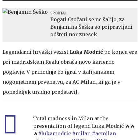
SPORTAL
Bogati Otočani se ne šalijo, za
Benjamina Šeška so pripravljeni
odšteti nor znesek
Legendarni hrvaški vezist
Luka Modrić
po koncu ere
pri madridskem Realu obrača novo karierno
poglavje. V prihodnje bo igral v italijanskem
nogometnem prvenstvu, za AC Milan, ki ga je v
ponedeljek uradno predstavil.
Total madness in Milan at the
presentation of legend Luka Modrić 🔥🔥
🔥
#lukamodric
#milan
#acmilan