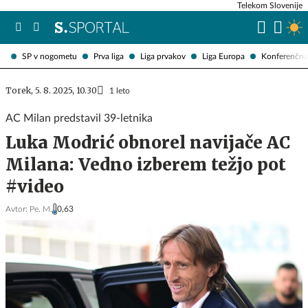
Telekom Slovenije
SP v nogometu
Prva liga
Liga prvakov
Liga Europa
Konferenčna 
Torek, 5. 8. 2025, 10.30
1 leto
AC Milan predstavil 39-letnika
Luka Modrić obnorel navijače AC
Milana: Vedno izberem težjo pot
#video
Avtor:
Pe. M.
0,63