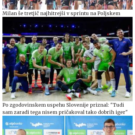
Milan še tretjič najhitrejši v sprintu na Poljskem
Po zgodovinskem uspehu Slovenije priznal: "Tudi
sam zaradi tega nisem pričakoval tako dobrih iger"