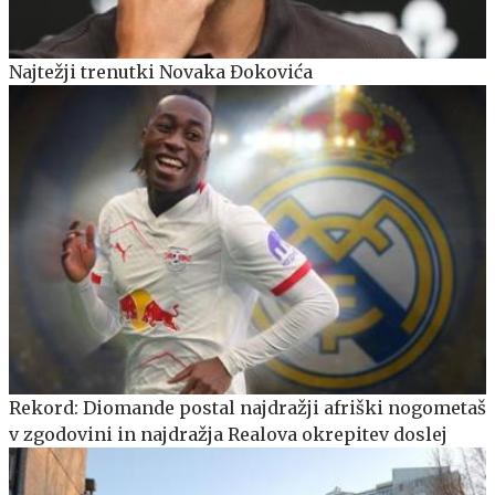
Najtežji trenutki Novaka Đokovića
Rekord: Diomande postal najdražji afriški nogometaš
v zgodovini in najdražja Realova okrepitev doslej