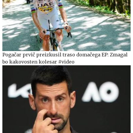
Pogačar prvič preizkusil traso domačega EP: Zmagal
bo kakovosten kolesar #video