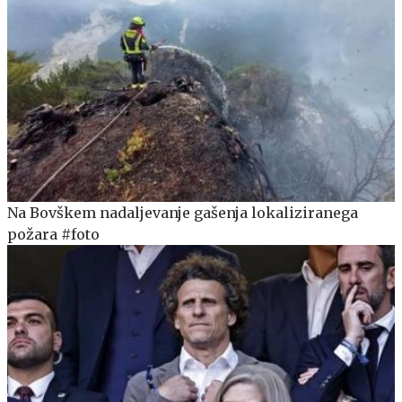
Na Bovškem nadaljevanje gašenja lokaliziranega
požara #foto