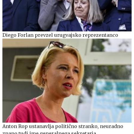
Diego Forlan prevzel urugvajsko reprezentanco
Anton Rop ustanavlja politično stranko, neuradno
znano tudi ime generalnega sekretarja