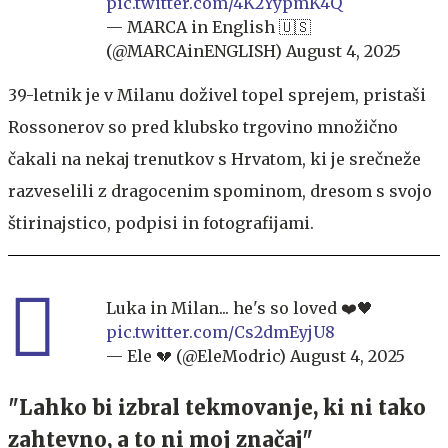
pic.twitter.com/4K2YypmK4Q
— MARCA in English 🇺🇸
(@MARCAinENGLISH)
August 4, 2025
39-letnik je v Milanu doživel topel sprejem, pristaši
Rossonerov so pred klubsko trgovino množično
čakali na nekaj trenutkov s Hrvatom, ki je srečneže
razveselili z dragocenim spominom, dresom s svojo
štirinajstico, podpisi in fotografijami.
Luka in Milan... he's so loved ❤️🖤
pic.twitter.com/Cs2dmEyjU8
— Ele 💔 (@EleModric)
August 4, 2025
"Lahko bi izbral tekmovanje, ki ni tako
zahtevno, a to ni moj značaj"