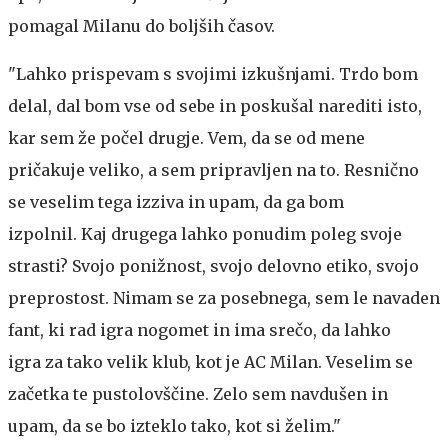
pomagal Milanu do boljših časov.
"Lahko prispevam s svojimi izkušnjami. Trdo bom
delal, dal bom vse od sebe in poskušal narediti isto,
kar sem že počel drugje. Vem, da se od mene
pričakuje veliko, a sem pripravljen na to. Resnično
se veselim tega izziva in upam, da ga bom
izpolnil. Kaj drugega lahko ponudim poleg svoje
strasti? Svojo ponižnost, svojo delovno etiko, svojo
preprostost. Nimam se za posebnega, sem le navaden
fant, ki rad igra nogomet in ima srečo, da lahko
igra za tako velik klub, kot je AC Milan. Veselim se
začetka te pustolovščine. Zelo sem navdušen in
upam, da se bo izteklo tako, kot si želim."