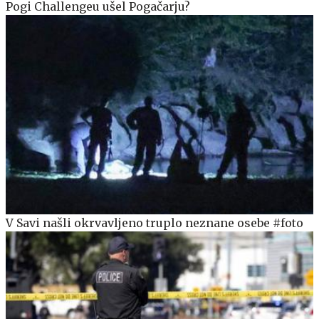
Pogi Challengeu ušel Pogačarju?
V Savi našli okrvavljeno truplo neznane osebe #foto