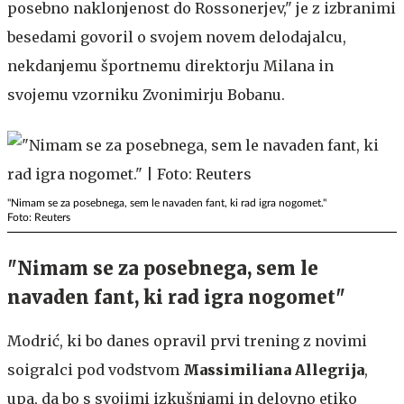
posebno naklonjenost do Rossonerjev," je z izbranimi
besedami govoril o svojem novem delodajalcu,
nekdanjemu športnemu direktorju Milana in
svojemu vzorniku Zvonimirju Bobanu.
"Nimam se za posebnega, sem le navaden fant, ki rad igra nogomet."
Foto: Reuters
"Nimam se za posebnega, sem le
navaden fant, ki rad igra nogomet"
Modrić, ki bo danes opravil prvi trening z novimi
soigralci pod vodstvom
Massimiliana Allegrija
,
upa, da bo s svojimi izkušnjami in delovno etiko