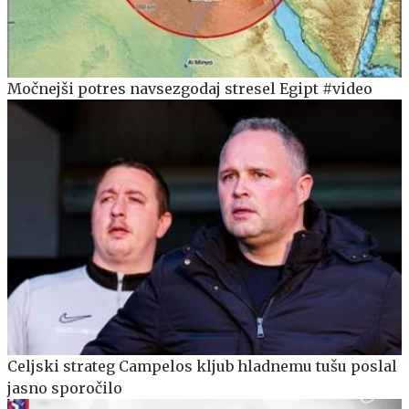
Močnejši potres navsezgodaj stresel Egipt #video
Celjski strateg Campelos kljub hladnemu tušu poslal
jasno sporočilo