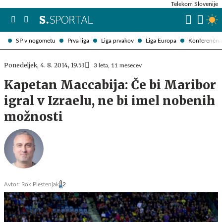
Telekom Slovenije
SP v nogometu
Prva liga
Liga prvakov
Liga Europa
Konferenčna 
Ponedeljek, 4. 8. 2014, 19.53
3 leta, 11 mesecev
Kapetan Maccabija: Če bi Maribor
igral v Izraelu, ne bi imel nobenih
možnosti
Avtor:
Rok Plestenjak
2