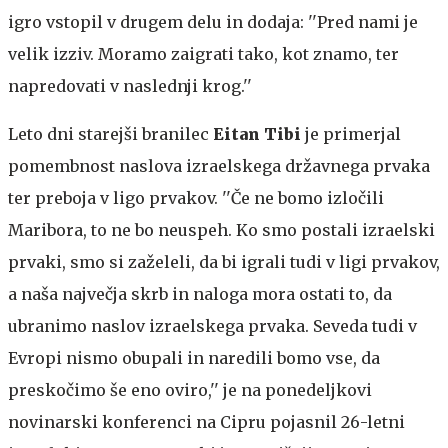
igro vstopil v drugem delu in dodaja: ''Pred nami je
velik izziv. Moramo zaigrati tako, kot znamo, ter
napredovati v naslednji krog.''
Leto dni starejši branilec
Eitan Tibi
je primerjal
pomembnost naslova izraelskega državnega prvaka
ter preboja v ligo prvakov. ''Če ne bomo izločili
Maribora, to ne bo neuspeh. Ko smo postali izraelski
prvaki, smo si zaželeli, da bi igrali tudi v ligi prvakov,
a naša največja skrb in naloga mora ostati to, da
ubranimo naslov izraelskega prvaka. Seveda tudi v
Evropi nismo obupali in naredili bomo vse, da
preskočimo še eno oviro,'' je na ponedeljkovi
novinarski konferenci na Cipru pojasnil 26-letni