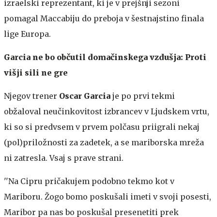
izraelski reprezentant, ki je v prejšnji sezoni
pomagal Maccabiju do preboja v šestnajstino finala
lige Europa.
Garcia ne bo občutil domačinskega vzdušja: Proti
višji sili ne gre
Njegov trener
Oscar Garcia
je po prvi tekmi
obžaloval neučinkovitost izbrancev v Ljudskem vrtu,
ki so si predvsem v prvem polčasu priigrali nekaj
(pol)priložnosti za zadetek, a se mariborska mreža
ni zatresla. Vsaj s prave strani.
''Na Cipru pričakujem podobno tekmo kot v
Mariboru. Žogo bomo poskušali imeti v svoji posesti,
Maribor pa nas bo poskušal presenetiti prek