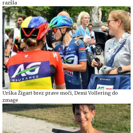
razšla
Urška Žigart brez prave moči, Demi Vollering do
zmage