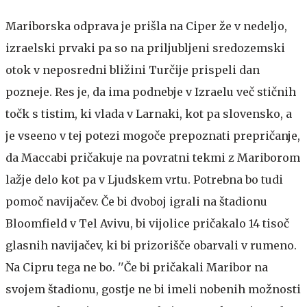
Mariborska odprava je prišla na Ciper že v nedeljo,
izraelski prvaki pa so na priljubljeni sredozemski
otok v neposredni bližini Turčije prispeli dan
pozneje. Res je, da ima podnebje v Izraelu več stičnih
točk s tistim, ki vlada v Larnaki, kot pa slovensko, a
je vseeno v tej potezi mogoče prepoznati prepričanje,
da Maccabi pričakuje na povratni tekmi z Mariborom
lažje delo kot pa v Ljudskem vrtu. Potrebna bo tudi
pomoč navijačev. Če bi dvoboj igrali na štadionu
Bloomfield v Tel Avivu, bi vijolice pričakalo 14 tisoč
glasnih navijačev, ki bi prizorišče obarvali v rumeno.
Na Cipru tega ne bo. ''Če bi pričakali Maribor na
svojem štadionu, gostje ne bi imeli nobenih možnosti