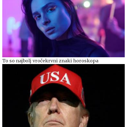
To so najbolj vročekrvni znaki horoskopa