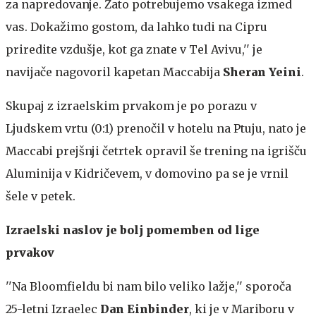
za napredovanje. Zato potrebujemo vsakega izmed
vas. Dokažimo gostom, da lahko tudi na Cipru
priredite vzdušje, kot ga znate v Tel Avivu,'' je
navijače nagovoril kapetan Maccabija
Sheran Yeini
.
Skupaj z izraelskim prvakom je po porazu v
Ljudskem vrtu (0:1) prenočil v hotelu na Ptuju, nato je
Maccabi prejšnji četrtek opravil še trening na igrišču
Aluminija v Kidričevem, v domovino pa se je vrnil
šele v petek.
Izraelski naslov je bolj pomemben od lige
prvakov
''Na Bloomfieldu bi nam bilo veliko lažje,'' sporoča
25-letni Izraelec
Dan Einbinder
, ki je v Mariboru v