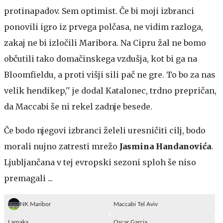
protinapadov. Sem optimist. Če bi moji izbranci
ponovili igro iz prvega polčasa, ne vidim razloga,
zakaj ne bi izločili Maribora. Na Cipru žal ne bomo
občutili tako domačinskega vzdušja, kot bi ga na
Bloomfieldu, a proti višji sili pač ne gre. To bo za nas
velik hendikep,'' je dodal Katalonec, trdno prepričan,
da Maccabi še ni rekel zadnje besede.
Če bodo njegovi izbranci želeli uresničiti cilj, bodo
morali nujno zatresti mrežo
Jasmina Handanovića
.
Ljubljančana v tej evropski sezoni sploh še niso
premagali ...
NK Maribor
Maccabi Tel Aviv
Larnaka
Oscar Garcia