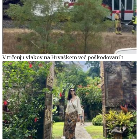
V trčenju vlakov na Hrvaškem več poškodovanih