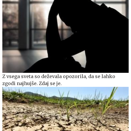
Z vsega sveta so deževala opozorila, da se lahko
zgodi najhujše. Zdaj se je.