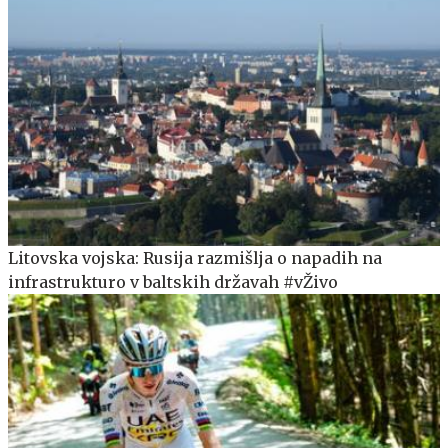
Litovska vojska: Rusija razmišlja o napadih na
infrastrukturo v baltskih državah #vŽivo