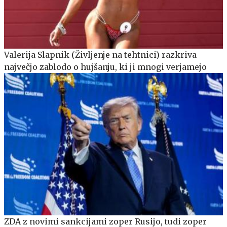
Valerija Slapnik (Življenje na tehtnici) razkriva
največjo zablodo o hujšanju, ki ji mnogi verjamejo
ZDA z novimi sankcijami zoper Rusijo, tudi zoper