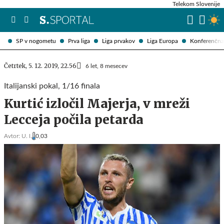
Telekom Slovenije
SP v nogometu
Prva liga
Liga prvakov
Liga Europa
Konferenčna 
Četrtek, 5. 12. 2019, 22.56
6 let, 8 mesecev
Italijanski pokal, 1/16 finala
Kurtić izločil Majerja, v mreži
Lecceja počila petarda
Avtor:
U. I.
0,03