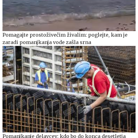
Pomagajte prostoživečim živalim: poglejte, kam je
zaradi pomanjkanja vode zašla srna
Pomanjkanje delavcev: kdo bo do konca desetletja