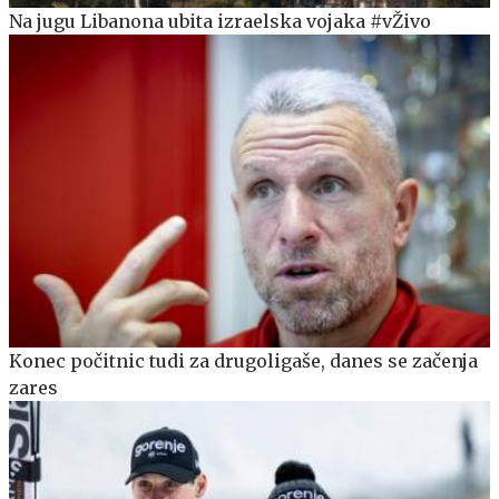
Na jugu Libanona ubita izraelska vojaka #vŽivo
Konec počitnic tudi za drugoligaše, danes se začenja
zares