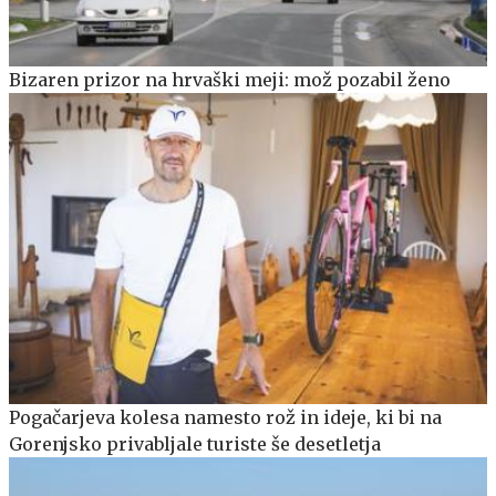
Bizaren prizor na hrvaški meji: mož pozabil ženo
Pogačarjeva kolesa namesto rož in ideje, ki bi na
Gorenjsko privabljale turiste še desetletja