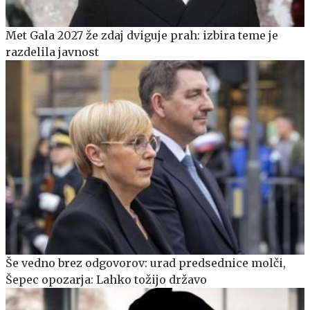
Met Gala 2027 že zdaj dviguje prah: izbira teme je
razdelila javnost
Še vedno brez odgovorov: urad predsednice molči,
Šepec opozarja: Lahko tožijo državo