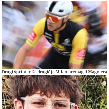
Drugi šprint in še drugič je Milan premagal Magniera