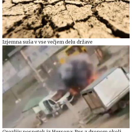
Izjemna suša v vse večjem delu države
Grozljiv posnetek iz Hersona: Rus z dronom okoli