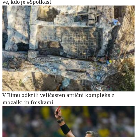
ve, kdo je #Spotkast
V Rimu odkrili veličasten antični kompleks z
mozaiki in freskami