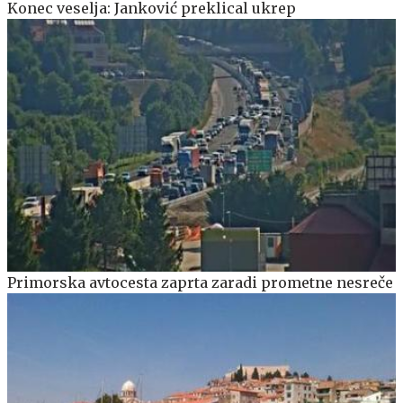
Konec veselja: Janković preklical ukrep
Primorska avtocesta zaprta zaradi prometne nesreče