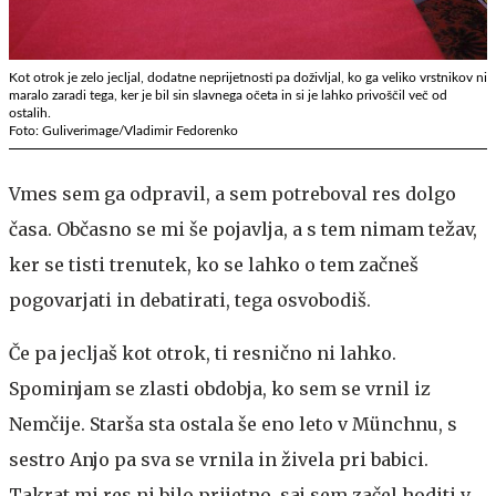
Kot otrok je zelo jecljal, dodatne neprijetnosti pa doživljal, ko ga veliko vrstnikov ni
maralo zaradi tega, ker je bil sin slavnega očeta in si je lahko privoščil več od
ostalih.
Foto: Guliverimage/Vladimir Fedorenko
Vmes sem ga odpravil, a sem potreboval res dolgo
časa. Občasno se mi še pojavlja, a s tem nimam težav,
ker se tisti trenutek, ko se lahko o tem začneš
pogovarjati in debatirati, tega osvobodiš.
Če pa jecljaš kot otrok, ti resnično ni lahko.
Spominjam se zlasti obdobja, ko sem se vrnil iz
Nemčije. Starša sta ostala še eno leto v Münchnu, s
sestro Anjo pa sva se vrnila in živela pri babici.
Takrat mi res ni bilo prijetno, saj sem začel hoditi v