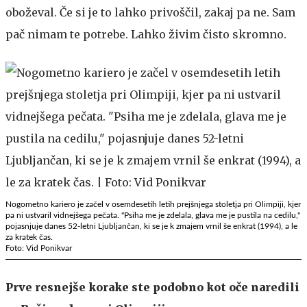
oboževal. Če si je to lahko privoščil, zakaj pa ne. Sam
pač nimam te potrebe. Lahko živim čisto skromno.
Nogometno kariero je začel v osemdesetih letih prejšnjega stoletja pri Olimpiji, kjer
pa ni ustvaril vidnejšega pečata. "Psiha me je zdelala, glava me je pustila na cedilu,"
pojasnjuje danes 52-letni Ljubljančan, ki se je k zmajem vrnil še enkrat (1994), a le
za kratek čas.
Foto: Vid Ponikvar
Prve resnejše korake ste podobno kot oče naredili