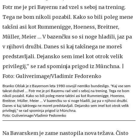
Branko Oblak je z Bayernom leta 1980 osvojil nemško bundesligo. ''Kaj vse sem
takrat doživel … Fotr me je pri Bayernu rad vzel s seboj na trening. Tega ne bom
nikoli pozabil. Kako so bili poleg mene takšni asi kot Rummenigge, Hoeness,
Breitner, Müller, Meier … V bazenčku so si noge hladili, jaz pa v njihovi družbi.
Danes si kaj takšnega ne moreš predstavljali. Dejansko sem imel kot otrok velik
privilegij,'' se rad spominja prigod iz Münchna.
Foto: Guliverimage/Vladimir Fedorenko
Na Bavarskem je zame nastopila nova težava. Čisto