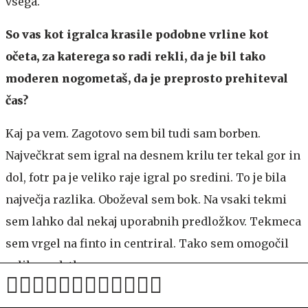
vsega.
So vas kot igralca krasile podobne vrline kot
očeta, za katerega so radi rekli, da je bil tako
moderen nogometaš, da je preprosto prehiteval
čas?
Kaj pa vem. Zagotovo sem bil tudi sam borben.
Največkrat sem igral na desnem krilu ter tekal gor in
dol, fotr pa je veliko raje igral po sredini. To je bila
največja razlika. Oboževal sem bok. Na vsaki tekmi
sem lahko dal nekaj uporabnih predložkov. Tekmeca
sem vrgel na finto in centriral. Tako sem omogočil
veliko zadetkov.
Kdaj pa so se za vas začeli zanimati pri