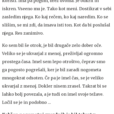
koristi. Ima pa pogum, brez dvoma. Je odkrit in
iskren. Vseeno mu je. Tako kot meni. Dostikrat v sebi
zasledim njega. Ko kaj rečem, ko kaj naredim. Ko se
slišim, se mi zdi, da imava isti ton. Kot da bi poslušal
njega. Res zanimivo.
Ko sem bil še otrok, je bil drugače zelo dober oče.
Veliko se je ukvarjal z menoj, preživljal ogromno
prostega časa. Imel sem lepo otroštvo, čeprav smo
ga pogosto pogrešali, ker je bil zaradi nogometa
mnogokrat odsoten. Če pa je imel čas, se je veliko
ukvarjal z menoj. Dokler nisem zrasel. Takrat bi se
lahko bolj povezala, a je tudi on imel svoje težave.
Ločil se je in podobno …