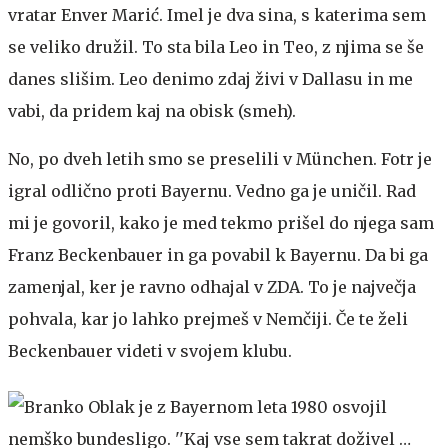
vratar Enver Marić. Imel je dva sina, s katerima sem
se veliko družil. To sta bila Leo in Teo, z njima se še
danes slišim. Leo denimo zdaj živi v Dallasu in me
vabi, da pridem kaj na obisk (smeh).
No, po dveh letih smo se preselili v München. Fotr je
igral odlično proti Bayernu. Vedno ga je uničil. Rad
mi je govoril, kako je med tekmo prišel do njega sam
Franz Beckenbauer in ga povabil k Bayernu. Da bi ga
zamenjal, ker je ravno odhajal v ZDA. To je največja
pohvala, kar jo lahko prejmeš v Nemčiji. Če te želi
Beckenbauer videti v svojem klubu.