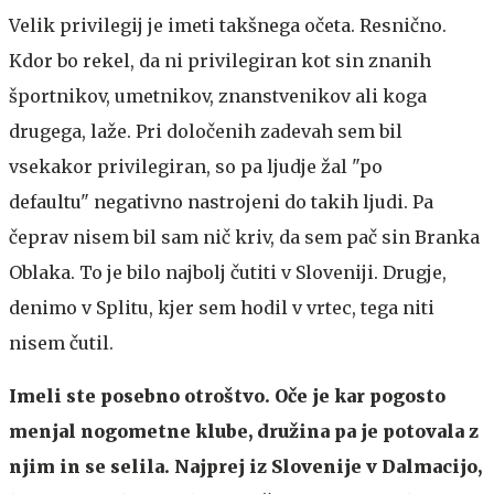
Velik privilegij je imeti takšnega očeta. Resnično.
Kdor bo rekel, da ni privilegiran kot sin znanih
športnikov, umetnikov, znanstvenikov ali koga
drugega, laže. Pri določenih zadevah sem bil
vsekakor privilegiran, so pa ljudje žal "po
defaultu" negativno nastrojeni do takih ljudi. Pa
čeprav nisem bil sam nič kriv, da sem pač sin Branka
Oblaka. To je bilo najbolj čutiti v Sloveniji. Drugje,
denimo v Splitu, kjer sem hodil v vrtec, tega niti
nisem čutil.
Imeli ste posebno otroštvo. Oče je kar pogosto
menjal nogometne klube, družina pa je potovala z
njim in se selila. Najprej iz Slovenije v Dalmacijo,