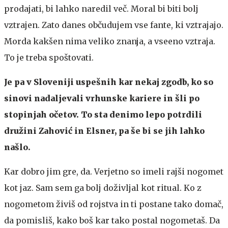
prodajati, bi lahko naredil več. Moral bi biti bolj
vztrajen. Zato danes občudujem vse fante, ki vztrajajo.
Morda kakšen nima veliko znanja, a vseeno vztraja.
To je treba spoštovati.
Je pa v Sloveniji uspešnih kar nekaj zgodb, ko so
sinovi nadaljevali vrhunske kariere in šli po
stopinjah očetov. To sta denimo lepo potrdili
družini Zahović in Elsner, pa še bi se jih lahko
našlo.
Kar dobro jim gre, da. Verjetno so imeli rajši nogomet
kot jaz. Sam sem ga bolj doživljal kot ritual. Ko z
nogometom živiš od rojstva in ti postane tako domač,
da pomisliš, kako boš kar tako postal nogometaš. Da