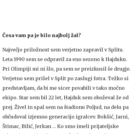
Česa vam pa je bilo najbolj žal?
Največjo priložnost sem verjetno zapravil v Splitu.
Leta 1990 sem se odpravil za eno sezono k Hajduku.
Pri Olimpiji mi ni šlo, pa sem se preizkusil še drugje.
Verjetno sem prišel v Split po zaslugi fotra. Težko si
predstavljam, da bi me sicer povabili v tako močno
ekipo. Star sem bil 22 let, Hajduk sem oboževal že od
prej. Živel in spal sem na štadionu Poljud, na delu pa
občudoval izjemno generacijo igralcev. Bokšić, Jarni,
Štimac, Bilić, Jerkan … Ko smo imeli prijateljske