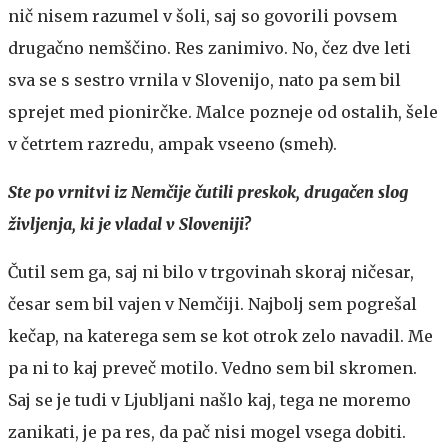
nič nisem razumel v šoli, saj so govorili povsem
drugačno nemščino. Res zanimivo. No, čez dve leti
sva se s sestro vrnila v Slovenijo, nato pa sem bil
sprejet med pionirčke. Malce pozneje od ostalih, šele
v četrtem razredu, ampak vseeno (smeh).
Ste po vrnitvi iz Nemčije čutili preskok, drugačen slog
življenja, ki je vladal v Sloveniji?
Čutil sem ga, saj ni bilo v trgovinah skoraj ničesar,
česar sem bil vajen v Nemčiji. Najbolj sem pogrešal
kečap, na katerega sem se kot otrok zelo navadil. Me
pa ni to kaj preveč motilo. Vedno sem bil skromen.
Saj se je tudi v Ljubljani našlo kaj, tega ne moremo
zanikati, je pa res, da pač nisi mogel vsega dobiti.