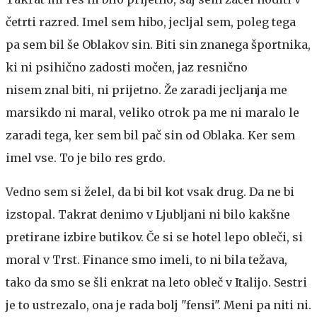
četrti razred. Imel sem hibo, jecljal sem, poleg tega
pa sem bil še Oblakov sin. Biti sin znanega športnika,
ki ni psihično zadosti močen, jaz resnično
nisem znal biti, ni prijetno. Že zaradi jecljanja me
marsikdo ni maral, veliko otrok pa me ni maralo le
zaradi tega, ker sem bil pač sin od Oblaka. Ker sem
imel vse. To je bilo res grdo.
Vedno sem si želel, da bi bil kot vsak drug. Da ne bi
izstopal. Takrat denimo v Ljubljani ni bilo kakšne
pretirane izbire butikov. Če si se hotel lepo obleči, si
moral v Trst. Finance smo imeli, to ni bila težava,
tako da smo se šli enkrat na leto obleč v Italijo. Sestri
je to ustrezalo, ona je rada bolj "fensi". Meni pa niti ni.