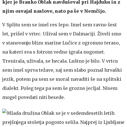
kjer je Branko Oblak navduševal pri Hajduku in z
njim osvajal naslove, nato pa še v Nemčijo.
V Splitu sem se imel res lepo. Imel sem ravno šest
let, prišel v vrtec. Užival sem v Dalmaciji. Živeli smo
v stanovanju blizu marine Lučice z ogromno teraso,
na kateri sva s fotrom vedno igrala nogomet.
Trenirala, uživala, se hecala. Luštno je bilo. V vrtcu
sem imel sprva težave, saj sem slabo poznal hrvaški
jezik, potem pa sem se moral navaditi še na splitski
dialekt. Poleg tega pa sem še grozno jecljal. Nisem
mogel povedati niti besede.