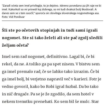
"Zaradi očeta sem imel privilegije, to je dejstvo. Iskreno povedano pa jih raje ne bi
imel. Kakorkoli so mi prinesli kaj dobrega, so mi tudi dvakrat bolj škodovali. A
danes sem se s tem soočil," sporoča sin slovitega slovenskega nogometnega asa.
Foto: Vid Ponikvar
Šli ste po očetovih stopinjah in tudi sami igrali
nogomet. Ste si tako želeli ali ste pač zgolj sledili
željam očeta?
Imel sem rad nogomet, definitivno. Lagal bi, če bi
rekel, da ne. A toliko ga pa spet nisem. V bistvu sem
ga imel premalo rad, če se lahko tako izrazim. Če bi
ga imel bolj, bi verjetno napravil več v karieri. Fotr je
vedno govoril, kako bo Robi igral fuzbal. Da bo tako
in nič drugače. Pa se je že zgodilo, da sem hotel v
nekem trenutku prenehati. Ko sem bil še mulc. Star