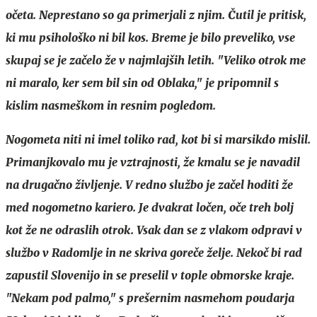
očeta. Neprestano so ga primerjali z njim. Čutil je pritisk,
ki mu psihološko ni bil kos. Breme je bilo preveliko, vse
skupaj se je začelo že v najmlajših letih. "Veliko otrok me
ni maralo, ker sem bil sin od Oblaka," je pripomnil s
kislim nasmeškom in resnim pogledom.
Nogometa niti ni imel toliko rad, kot bi si marsikdo mislil.
Primanjkovalo mu je vztrajnosti, že kmalu se je navadil
na drugačno življenje. V redno službo je začel hoditi že
med nogometno kariero. Je dvakrat ločen, oče treh bolj
kot že ne odraslih otrok. Vsak dan se z vlakom odpravi v
službo v Radomlje in ne skriva goreče želje. Nekoč bi rad
zapustil Slovenijo in se preselil v tople obmorske kraje.
"Nekam pod palmo," s prešernim nasmehom poudarja