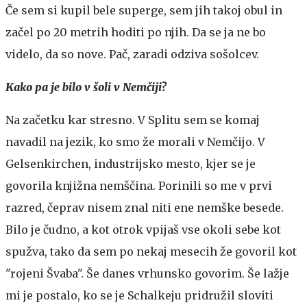
Če sem si kupil bele superge, sem jih takoj obul in
začel po 20 metrih hoditi po njih. Da se ja ne bo
videlo, da so nove. Pač, zaradi odziva sošolcev.
Kako pa je bilo v šoli v Nemčiji?
Na začetku kar stresno. V Splitu sem se komaj
navadil na jezik, ko smo že morali v Nemčijo. V
Gelsenkirchen, industrijsko mesto, kjer se je
govorila knjižna nemščina. Porinili so me v prvi
razred, čeprav nisem znal niti ene nemške besede.
Bilo je čudno, a kot otrok vpijaš vse okoli sebe kot
spužva, tako da sem po nekaj mesecih že govoril kot
"rojeni Švaba". Še danes vrhunsko govorim. Še lažje
mi je postalo, ko se je Schalkeju pridružil sloviti