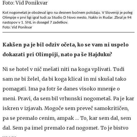
Kot nogometaš je oboževal igro na desnem bočnem položaju. V Sloveniji je poleg
Olimpije v prvi ligi igral tudi za Studio D Novo mesto, Naklo in Rudar. Zbral je 94
nastopov v 1. SNL in dosegel 7 zadetkov.
Foto: Vid Ponikvar
Kakšen pa je bil odziv očeta, ko se vam ni uspelo
dokazati pri Olimpiji, nato pa še Hajduku?
Ni se hotel v nič mešati niti na koga vplivati. Tudi
sam ne bi želel, da bi koga klical in mi skušal tako
pomagati. Ima pa fotr še danes visoko mnenje o
meni. Pravi, da sem bil vrhunski nogometaš. Pa je kar
iskren v izjavah. Mogoče sem preveč samokritičen,
pa se premalo cenim, ampak … To, kar sem dal, sem
dal. Sem pa imel premalo rad nogomet. To je bistvo