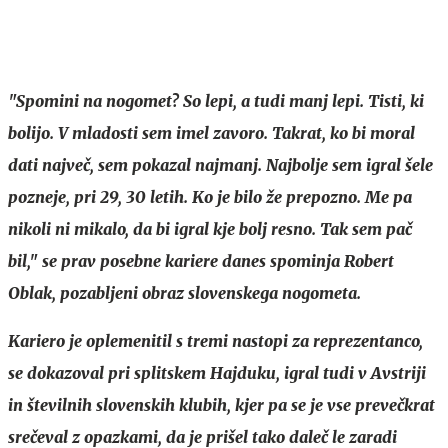
"Spomini na nogomet? So lepi, a tudi manj lepi. Tisti, ki
bolijo. V mladosti sem imel zavoro. Takrat, ko bi moral
dati največ, sem pokazal najmanj. Najbolje sem igral šele
pozneje, pri 29, 30 letih. Ko je bilo že prepozno. Me pa
nikoli ni mikalo, da bi igral kje bolj resno. Tak sem pač
bil," se prav posebne kariere danes spominja Robert
Oblak, pozabljeni obraz slovenskega nogometa.
Kariero je oplemenitil s tremi nastopi za reprezentanco,
se dokazoval pri splitskem Hajduku, igral tudi v Avstriji
in številnih slovenskih klubih, kjer pa se je vse prevečkrat
srečeval z opazkami, da je prišel tako daleč le zaradi