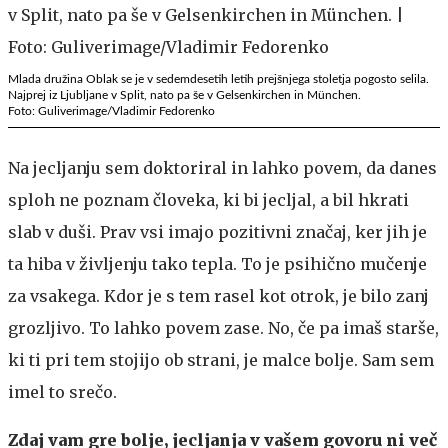
Mlada družina Oblak se je v sedemdesetih letih prejšnjega stoletja pogosto selila.
Najprej iz Ljubljane v Split, nato pa še v Gelsenkirchen in München.
Foto: Guliverimage/Vladimir Fedorenko
Na jecljanju sem doktoriral in lahko povem, da danes
sploh ne poznam človeka, ki bi jecljal, a bil hkrati
slab v duši. Prav vsi imajo pozitivni značaj, ker jih je
ta hiba v življenju tako tepla. To je psihično mučenje
za vsakega. Kdor je s tem rasel kot otrok, je bilo zanj
grozljivo. To lahko povem zase. No, če pa imaš starše,
ki ti pri tem stojijo ob strani, je malce bolje. Sam sem
imel to srečo.
Zdaj vam gre bolje, jecljanja v vašem govoru ni več