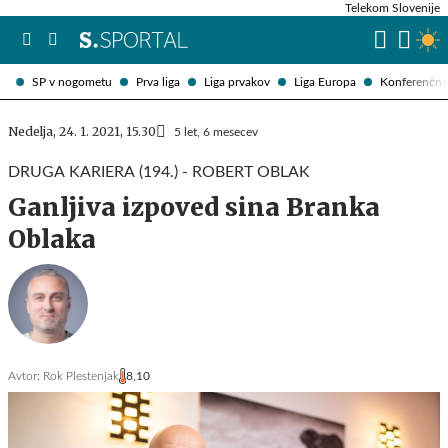
Telekom Slovenije
SP v nogometu
Prva liga
Liga prvakov
Liga Europa
Konferenčna 
Nedelja, 24. 1. 2021, 15.30
5 let, 6 mesecev
DRUGA KARIERA (194.) - ROBERT OBLAK
Ganljiva izpoved sina Branka
Oblaka
Avtor:
Rok Plestenjak
8,10