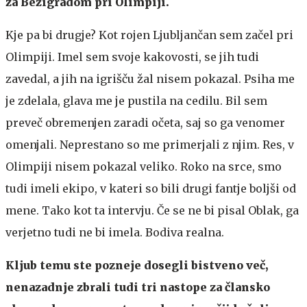
za Bežigradom pri Olimpiji.
Kje pa bi drugje? Kot rojen Ljubljančan sem začel pri
Olimpiji. Imel sem svoje kakovosti, se jih tudi
zavedal, a jih na igrišču žal nisem pokazal. Psiha me
je zdelala, glava me je pustila na cedilu. Bil sem
preveč obremenjen zaradi očeta, saj so ga venomer
omenjali. Neprestano so me primerjali z njim. Res, v
Olimpiji nisem pokazal veliko. Roko na srce, smo
tudi imeli ekipo, v kateri so bili drugi fantje boljši od
mene. Tako kot ta intervju. Če se ne bi pisal Oblak, ga
verjetno tudi ne bi imela. Bodiva realna.
Kljub temu ste pozneje dosegli bistveno več,
nenazadnje zbrali tudi tri nastope za člansko