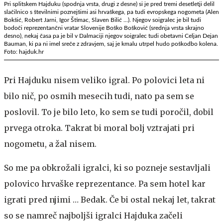
Pri splitskem Hajduku (spodnja vrsta, drugi z desne) si je pred tremi desetletji delil
slačilnico s številnimi poznejšimi asi hrvaškega, pa tudi evropskega nogometa (Alen
Bokšić, Robert Jarni, Igor Štimac, Slaven Bilić ...). Njegov soigralec je bil tudi
bodoči reprezentančni vratar Slovenije Boško Bošković (srednja vrsta skrajno
desno), nekaj časa pa je bil v Dalmaciji njegov soigralec tudi obetavni Celjan Dejan
Bauman, ki pa ni imel sreče z zdravjem, saj je kmalu utrpel hudo poškodbo kolena.
Foto: hajduk.hr
Pri Hajduku nisem veliko igral. Po polovici leta ni
bilo nič, po osmih mesecih tudi, nato pa sem se
poslovil. To je bilo leto, ko sem se tudi poročil, dobil
prvega otroka. Takrat bi moral bolj vztrajati pri
nogometu, a žal nisem.
So me pa obkrožali igralci, ki so pozneje sestavljali
polovico hrvaške reprezentance. Pa sem hotel kar
igrati pred njimi … Bedak. Če bi ostal nekaj let, takrat
so se namreč najboljši igralci Hajduka začeli