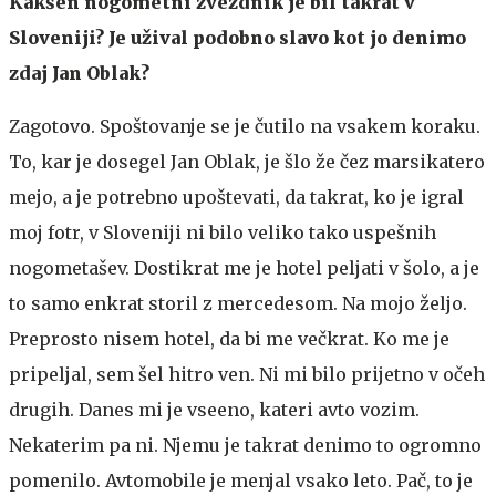
Kakšen nogometni zvezdnik je bil takrat v
Sloveniji? Je užival podobno slavo kot jo denimo
zdaj Jan Oblak?
Zagotovo. Spoštovanje se je čutilo na vsakem koraku.
To, kar je dosegel Jan Oblak, je šlo že čez marsikatero
mejo, a je potrebno upoštevati, da takrat, ko je igral
moj fotr, v Sloveniji ni bilo veliko tako uspešnih
nogometašev. Dostikrat me je hotel peljati v šolo, a je
to samo enkrat storil z mercedesom. Na mojo željo.
Preprosto nisem hotel, da bi me večkrat. Ko me je
pripeljal, sem šel hitro ven. Ni mi bilo prijetno v očeh
drugih. Danes mi je vseeno, kateri avto vozim.
Nekaterim pa ni. Njemu je takrat denimo to ogromno
pomenilo. Avtomobile je menjal vsako leto. Pač, to je