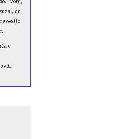
de
. "Vem,
kazal, da
prevesilo
r.
ača v
oviti