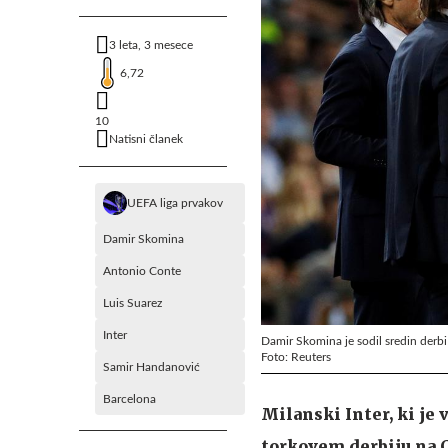
3 leta, 3 mesece
6,72
10
Natisni članek
UEFA liga prvakov
Damir Skomina
Antonio Conte
Luis Suarez
Inter
Damir Skomina je sodil sredin der
Foto: Reuters
Samir Handanović
Barcelona
Milanski Inter, ki je 
torkovem derbiju na C