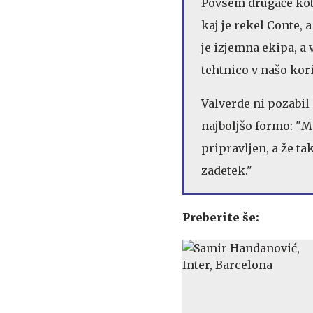
Povsem drugače kot
kaj je rekel Conte, 
je izjemna ekipa, a
tehtnico v našo kori
Valverde ni pozabil
najboljšo formo: "Me
pripravljen, a že ta
zadetek."
Preberite še: