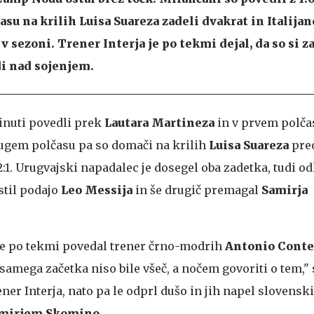
su na krilih Luisa Suareza zadeli dvakrat in Italija
v sezoni. Trener Interja je po tekmi dejal, da so si za
di nad sojenjem.
 minuti povedli prek
Lautara Martineza
in v prvem polča
rugem polčasu pa so domači na krilih
Luisa Suareza
preo
:1. Urugvajski napadalec je dosegel oba zadetka, tudi od
istil podajo
Leo Messija
in še drugič premagal
Samirja
" je po tekmi povedal trener črno-modrih
Antonio Conte
 samega začetka niso bile všeč, a nočem govoriti o tem," 
ner Interja, nato pa le odprl dušo in jih napel slovensk
mirjem Skomino
.