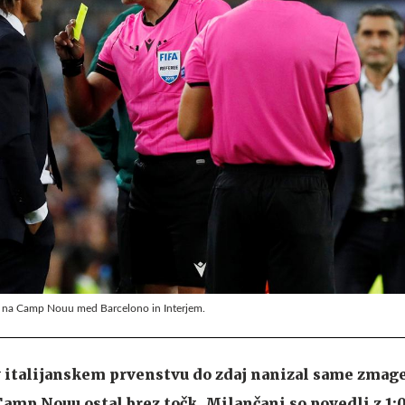
bi na Camp Nouu med Barcelono in Interjem.
v italijanskem prvenstvu do zdaj nanizal same zmage 
amp Nouu ostal brez točk. Milančani so povedli z 1:0