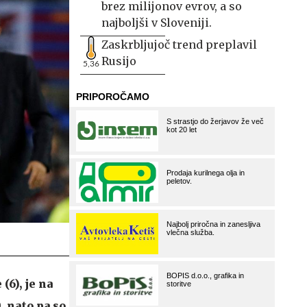
brez milijonov evrov, a so
najboljši v Sloveniji.
Zaskrbljujoč trend preplavil
Rusijo
5,36
(6), je na
, nato pa so