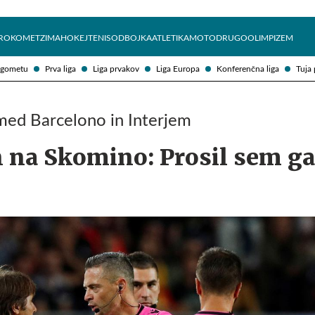
Želite prejemati e-novice?
Uživajmo pametno
ROKOMET
ZIMA
HOKEJ
TENIS
ODBOJKA
ATLETIKA
MOTO
DRUGO
OLIMPIZEM
ogometu
Prva liga
Liga prvakov
Liga Europa
Konferenčna liga
Tuja 
ed Barcelono in Interjem
 na Skomino: Prosil sem ga