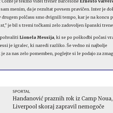
 Conte je tekmo videl trener Barcelone
Ernesto Valver
a sam menim, da je rezultat povsem pravičen. Inter je do
 v drugem polčasu smo dvignili tempo, kar je na koncu 
st," je bil s tremi točkami zelo zadovoljen španski trene
 pohvaliti
Lionela Messija
, ki se po poškodbi počasi vr
ssi je igralec, ki naredi razliko. Še vedno ni najbolje
k je za nas zelo pomemben, poglejte si le podajo za zmag
SPORTAL
Handanović praznih rok iz Camp Noua,
Liverpool skoraj zapravil nemogoče