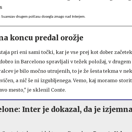
a Suarezav drugem polčasu dosegla zmago nad Interjem.
 na koncu predal orožje
taja pri eni sami točki, kar je vse prej kot dober začete
dobro in Barcelono spravljali v težek položaj, v drugem s
alcev je bilo močno utrujenih, to je že šesta tekma v ne
ičen, a nič še ni izgubljenega. Vemo, kaj moramo storit
vo mesto," je sklenil Conte.
lone: Inter je dokazal, da je izjemn