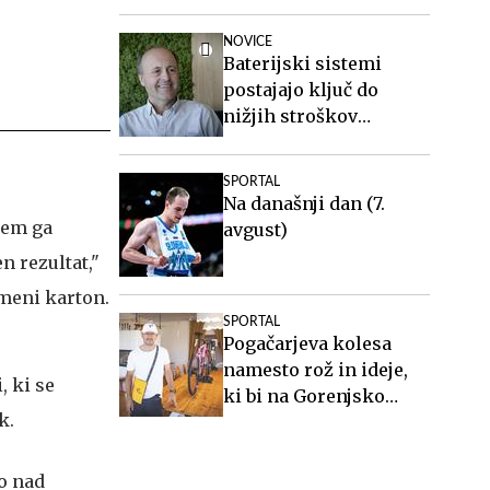
sem takrat celo boljša"
NOVICE
Baterijski sistemi
postajajo ključ do
nižjih stroškov
elektrike v podjetjih
SPORTAL
Na današnji dan (7.
 sem ga
avgust)
n rezultat,"
umeni karton.
SPORTAL
Pogačarjeva kolesa
namesto rož in ideje,
, ki se
ki bi na Gorenjsko
k.
privabljale turiste še
desetletja