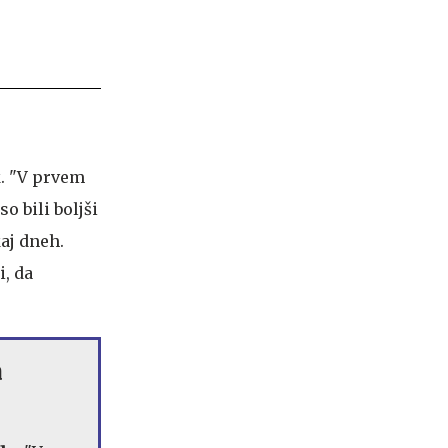
k. "V prvem
o bili boljši
kaj dneh.
i, da
a