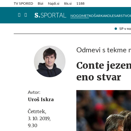
Info in obvestila
Tehnik
TV SPORED
Bizi
Najdi.si
Itis.si
1188
NOGOMET
KOŠARKA
KOLESARSTVO
SP v n
Odmevi s tekme m
Conte jezen
eno stvar
Avtor:
Uroš Iskra
Četrtek,
3. 10. 2019,
9.30