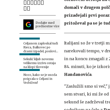
domači v drugem polča
prizadejali prvi poraz 
pritoževal pa se je tu
Dodajte med
prednostne vire
Italijani so že v tretji
Celjanom zaploskal tudi
Riera, Balkovec po
narekovali tempo, v d
drami izpadel, poslovil
se je tudi Janža
in na koncu zmagali z 2
Sekulić kljub novemu
velikemu izzivu ostaja
84. minuti, ko je izkor
na klopi Slovenije
Handanovića
.
Noro, kako se je usoda
poigrala s Celjani in
Verbičem!
"Zaslužili smo si več,
sem
stvari, ki mi že od
sekund še zadrževal tre
sodnikom na čelu z
Da