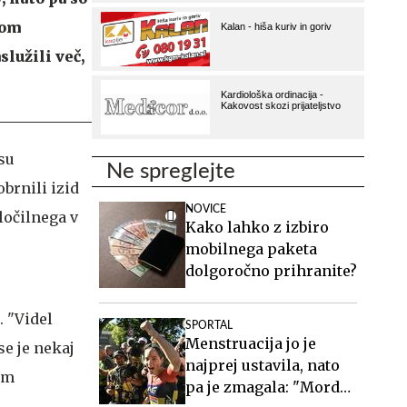
nom
služili več,
su
Ne spreglejte
brnili izid
NOVICE
ločilnega v
Kako lahko z izbiro
mobilnega paketa
dolgoročno prihranite?
. "Videl
SPORTAL
Menstruacija jo je
se je nekaj
najprej ustavila, nato
im
pa je zmagala: "Morda