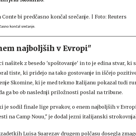
časno končal srečanje.
em najboljših v Evropi"
i našitek z besedo 'spoštovanje' in to je edina stvar, ki
ral tiste, ki pridejo na tako gostovanje in iščejo pozitive
ojenje Skomine, ki je med tekmo Italijanu pokazal tudi r
da ga bo ob naslednji priložnosti poslal na tribune.
 je sodil finale lige prvakov, o enem najboljših v Evropi
ti na Camp Nouu," je dodal jezni italijanski strokovnja