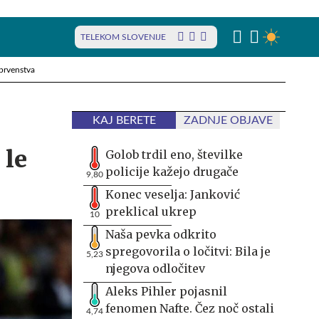
TELEKOM SLOVENIJE
prvenstva
KAJ BERETE
ZADNJE OBJAVE
 le
Golob trdil eno, številke
policije kažejo drugače
9,80
Konec veselja: Janković
preklical ukrep
10
Naša pevka odkrito
spregovorila o ločitvi: Bila je
5,23
njegova odločitev
Aleks Pihler pojasnil
fenomen Nafte. Čez noč ostali
4,74