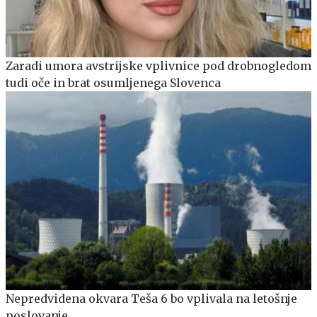
Zaradi umora avstrijske vplivnice pod drobnogledom
tudi oče in brat osumljenega Slovenca
Nepredvidena okvara Teša 6 bo vplivala na letošnje
poslovanje