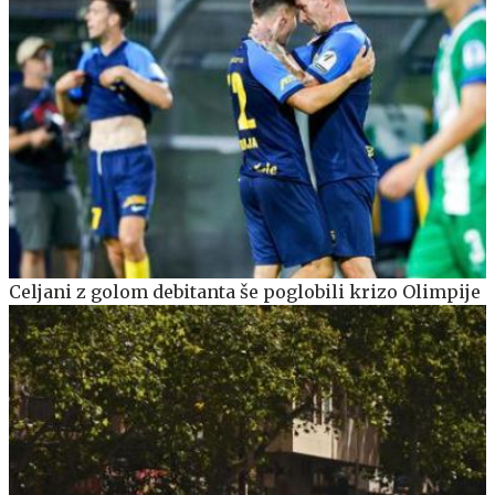
Celjani z golom debitanta še poglobili krizo Olimpije