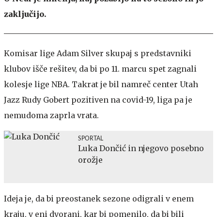
zaključijo.
Komisar lige Adam Silver skupaj s predstavniki
klubov išče rešitev, da bi po 11. marcu spet zagnali
kolesje lige NBA. Takrat je bil namreč center Utah
Jazz Rudy Gobert pozitiven na covid-19, liga pa je
nemudoma zaprla vrata.
SPORTAL
Luka Dončić in njegovo posebno
orožje
Ideja je, da bi preostanek sezone odigrali v enem
kraju, v eni dvorani, kar bi pomenilo, da bi bili