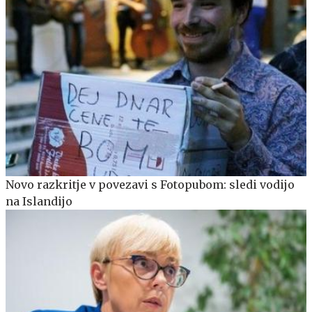
Novo razkritje v povezavi s Fotopubom: sledi vodijo
na Islandijo