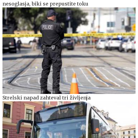
nesoglasja, biki se prepustite toku
Strelski napad zahteval tri življenja