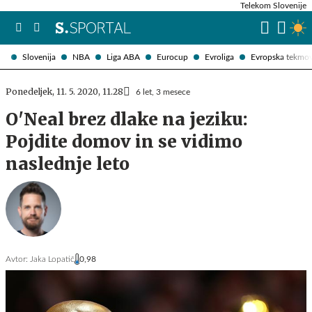
Telekom Slovenije
Slovenija
NBA
Liga ABA
Eurocup
Evroliga
Evropska tekmo
Ponedeljek, 11. 5. 2020, 11.28
6 let, 3 mesece
O'Neal brez dlake na jeziku:
Pojdite domov in se vidimo
naslednje leto
Avtor:
Jaka Lopatič
0,98