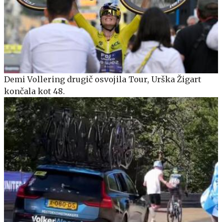
Demi Vollering drugič osvojila Tour, Urška Žigart
končala kot 48.