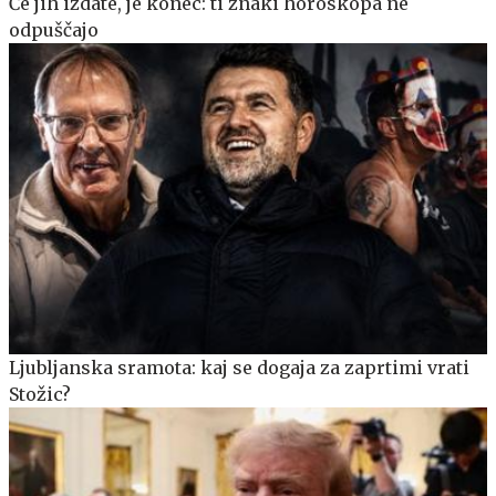
Če jih izdate, je konec: ti znaki horoskopa ne
odpuščajo
Ljubljanska sramota: kaj se dogaja za zaprtimi vrati
Stožic?