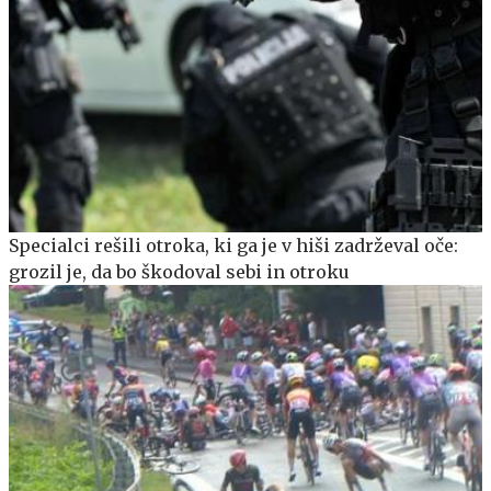
Specialci rešili otroka, ki ga je v hiši zadrževal oče:
grozil je, da bo škodoval sebi in otroku