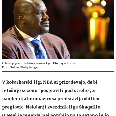
O'Neal je jasen. Letošnja sezona lige NBA naj se konča.
Foto: Guliver/Getty Images
V košarkarski ligi NBA si prizadevajo, da bi
letošnjo sezono "pospravili pod streho", a
pandemija koronavirusa predstavlja obilico
preglavic. Nekdanji zvezdnik lige Shaquille
O'Neal je mnenja, naj pozabijo na to sezono in jo