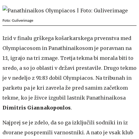
Foto: Guliverimage
Izid v finalu grškega košarkarskega prvenstva med
Olympiacosom in Panathinaikosom je poravnan na
1:1, igrajo na tri zmage. Tretja tekma bi morala biti to
sredo, a so jo oblasti v državi prestavile. Drugo tekmo
je v nedeljo z 91:83 dobil Olympiacos. Na tribunah in
parketu pa je kri zavrela že pred samim začetkom
tekme, ko je živce izgubil lastnik Panathinaikosa
Dimitris Giannakopoulos
.
Najprej se je zdelo, da so ga izključili sodniki in iz
dvorane pospremili varnostniki. A nato je vsak klub