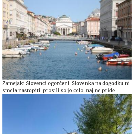
Zamejski Slovenci ogorčeni: Slovenka na dogodku ni
smela nastopiti, prosili so jo celo, naj ne pride