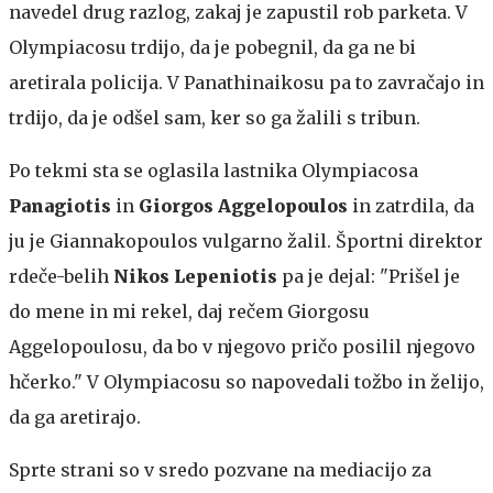
navedel drug razlog, zakaj je zapustil rob parketa. V
Olympiacosu trdijo, da je pobegnil, da ga ne bi
aretirala policija. V Panathinaikosu pa to zavračajo in
trdijo, da je odšel sam, ker so ga žalili s tribun.
Po tekmi sta se oglasila lastnika Olympiacosa
Panagiotis
in
Giorgos Aggelopoulos
in zatrdila, da
ju je Giannakopoulos vulgarno žalil. Športni direktor
rdeče-belih
Nikos Lepeniotis
pa je dejal: "Prišel je
do mene in mi rekel, daj rečem Giorgosu
Aggelopoulosu, da bo v njegovo pričo posilil njegovo
hčerko." V Olympiacosu so napovedali tožbo in želijo,
da ga aretirajo.
Sprte strani so v sredo pozvane na mediacijo za