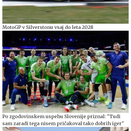
MotoGP v Silverstonu vsaj do leta 2028
Po zgodovinskem uspehu Slovenije priznal: "Tudi
sam zaradi tega nisem pričakoval tako dobrih iger"