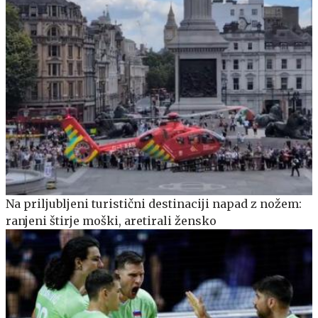
Na priljubljeni turistični destinaciji napad z nožem:
ranjeni štirje moški, aretirali žensko