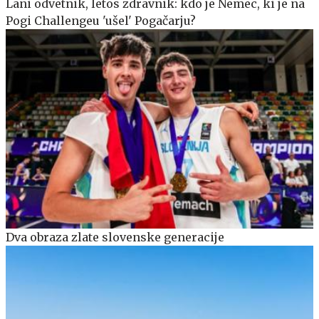
Lani odvetnik, letos zdravnik: kdo je Nemec, ki je na
Pogi Challengeu 'ušel' Pogačarju?
Dva obraza zlate slovenske generacije