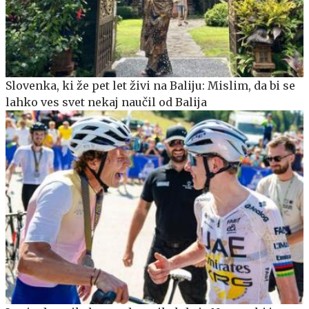
Slovenka, ki že pet let živi na Baliju: Mislim, da bi se
lahko ves svet nekaj naučil od Balija