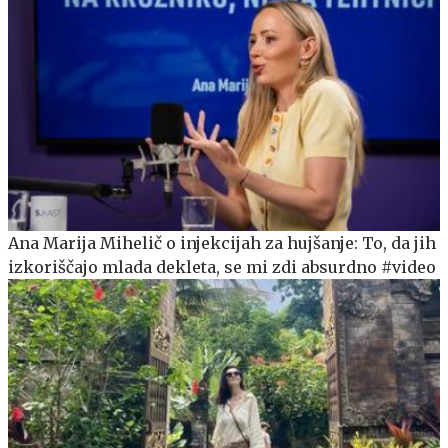
Ana Marija Mihelič o injekcijah za hujšanje: To, da jih
izkoriščajo mlada dekleta, se mi zdi absurdno #video