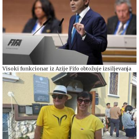
Visoki funkcionar iz Azije Fifo obtožuje izsiljevanja