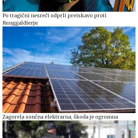
Po tragični nesreči odprli preiskavo proti
Runggaldierju
Zagorela sončna elektrarna, škoda je ogromna