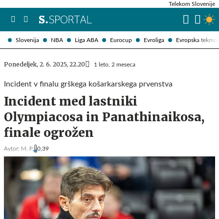
Telekom Slovenije
Slovenija
NBA
Liga ABA
Eurocup
Evroliga
Evropska tekmo
Ponedeljek, 2. 6. 2025, 22.20
1 leto, 2 meseca
Incident v finalu grškega košarkarskega prvenstva
Incident med lastniki
Olympiacosa in Panathinaikosa,
finale ogrožen
Avtor:
M. P.
0,39