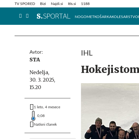
Info in obvestila
Tehnik
TV SPORED
Bizi
Najdi.si
Itis.si
1188
NOGOMET
KOŠARKA
KOLESARSTVO
Avtor:
IHL
STA
Hokejistom 
Nedelja,
30. 3. 2025,
15.20
1 leto, 4 mesece
0,08
Natisni članek