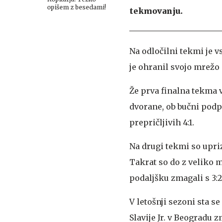
opišem z besedami!
tekmovanju.
Na odločilni tekmi je v
je ohranil svojo mrežo
Že prva finalna tekma 
dvorane, ob bučni podpo
prepričljivih 4:1.
Na drugi tekmi so uprizo
Takrat so do z veliko m
podaljšku zmagali s 3:2
V letošnji sezoni sta s
Slavije Jr. v Beogradu 