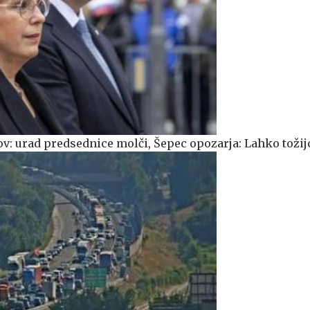
v: urad predsednice molči, Šepec opozarja: Lahko tožij