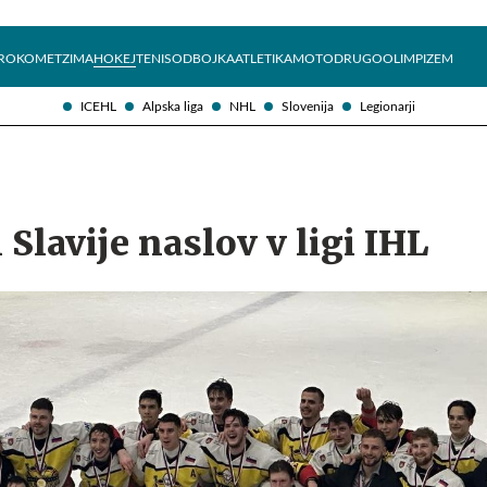
Želite prejemati e-novice?
Uživajmo pametno
ROKOMET
ZIMA
HOKEJ
TENIS
ODBOJKA
ATLETIKA
MOTO
DRUGO
OLIMPIZEM
ICEHL
Alpska liga
NHL
Slovenija
Legionarji
Slavije naslov v ligi IHL