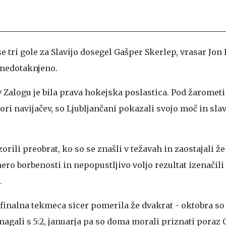
se tri gole za Slavijo dosegel Gašper Skerlep, vrasar Jon
 nedotaknjeno.
v Zalogu je bila prava hokejska poslastica. Pod žaromet
ri navijačev, so Ljubljančani pokazali svojo moč in slav
rili preobrat, ko so se znašli v težavah in zaostajali že 
ero borbenosti in nepopustljivo voljo rezultat izenačili 
.
e finalna tekmeca sicer pomerila že dvakrat - oktobra so
zmagali s 5:2, januarja pa so doma morali priznati poraz 