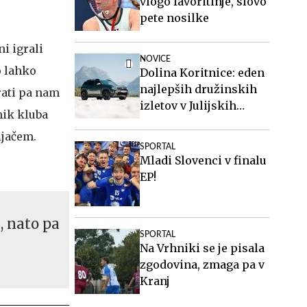
vlogo favoritinje, slovo
pete nosilke
ni igrali
NOVICE
o lahko
Dolina Koritnice: eden
najlepših družinskih
krati pa nam
izletov v Julijskih
nik kluba
Alpah
ijačem.
SPORTAL
Mladi Slovenci v finalu
EP!
k, nato pa
SPORTAL
Na Vrhniki se je pisala
zgodovina, zmaga pa v
Kranj