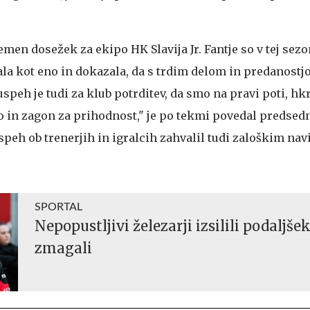
jemen dosežek za ekipo HK Slavija Jr. Fantje so v tej sezo
ala kot eno in dokazala, da s trdim delom in predanostj
 uspeh je tudi za klub potrditev, da smo na pravi poti, h
o in zagon za prihodnost," je po tekmi povedal predsed
speh ob trenerjih in igralcih zahvalil tudi zaloškim nav
SPORTAL
Nepopustljivi železarji izsilili podaljše
zmagali