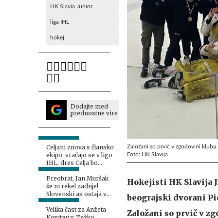
HK Slavia Junior
liga IHL
hokej
Dodajte med
prednostne vire
Založani so prvič v zgodovini kluba o
Celjani znova s člansko
Foto: HK Slavija
ekipo, vračajo se v ligo
IHL, dres Celja bo
oblekel tudi Miha Zajc
Preobrat, Jan Muršak
Hokejisti HK Slavija J
še ni rekel zadnje!
Slovenski as ostaja v
beograjski dvorani Pi
Celovcu.
Velika čast za Anžeta
Založani so prvič v 
Kopitarja: Težko