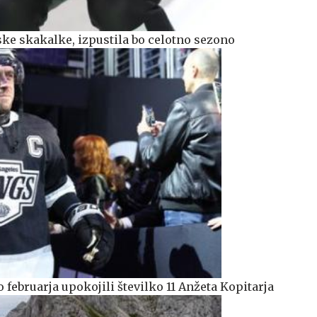
ke skakalke, izpustila bo celotno sezono
februarja upokojili številko 11 Anžeta Kopitarja