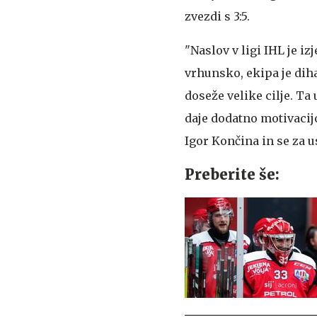
zvezdi s 3:5.
"Naslov v ligi IHL je iz
vrhunsko, ekipa je dih
doseže velike cilje. Ta
daje dodatno motivacij
Igor Končina in se za u
Preberite še: