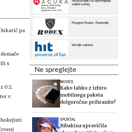
 Dukarič pa
i domače
ili s
Ne spreglejte
NOVICE
z 0:2.
Kako lahko z izbiro
mobilnega paketa
ter v
dolgoročno prihranite?
 hokejisti
SPORTAL
Ribakina upravičila
Crveni