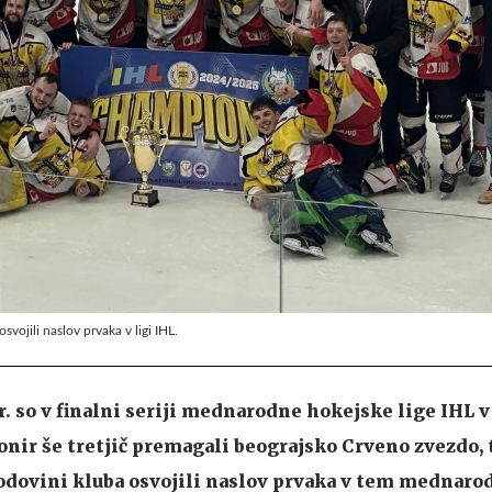
svojili naslov prvaka v ligi IHL.
r. so v finalni seriji mednarodne hokejske lige IHL v
onir še tretjič premagali beograjsko Crveno zvezdo, t
zgodovini kluba osvojili naslov prvaka v tem mednar