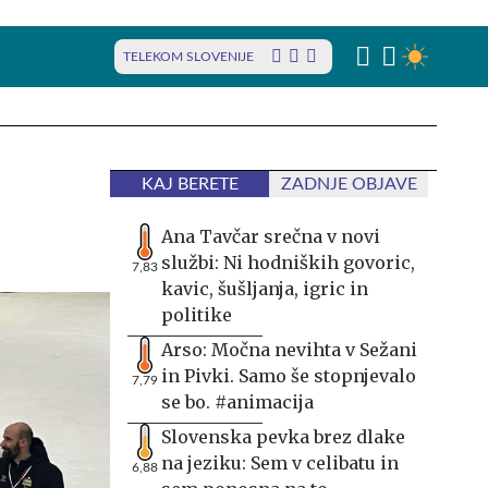
TELEKOM SLOVENIJE
KAJ BERETE
ZADNJE OBJAVE
Ana Tavčar srečna v novi
službi: Ni hodniških govoric,
7,83
kavic, šušljanja, igric in
politike
Arso: Močna nevihta v Sežani
in Pivki. Samo še stopnjevalo
7,79
se bo. #animacija
Slovenska pevka brez dlake
na jeziku: Sem v celibatu in
6,88