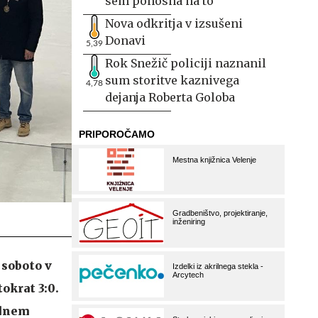
sem ponosna na to
Nova odkritja v izsušeni
Donavi
5,39
Rok Snežič policiji naznanil
sum storitve kaznivega
4,78
dejanja Roberta Goloba
 soboto v
okrat 3:0.
odnem