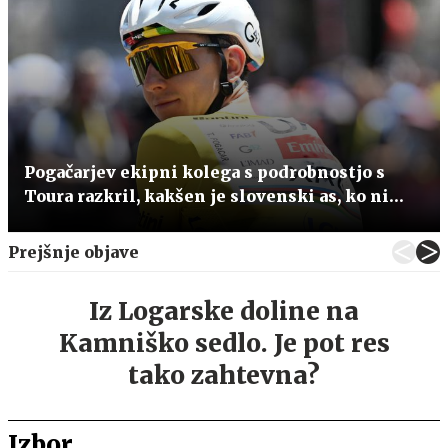
Pogačarjev ekipni kolega s podrobnostjo s
Toura razkril, kakšen je slovenski as, ko ni
pred kamerami
Prejšnje objave
Iz Logarske doline na
Kamniško sedlo. Je pot res
tako zahtevna?
Izbor