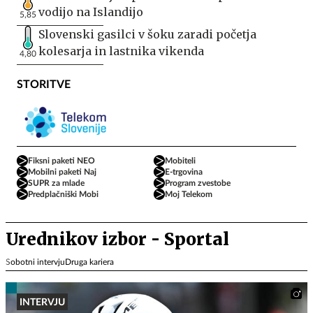
vodijo na Islandijo
5,85
Slovenski gasilci v šoku zaradi početja
kolesarja in lastnika vikenda
4,80
STORITVE
Fiksni paketi NEO
Mobiteli
Mobilni paketi Naj
E-trgovina
SUPR za mlade
Program zvestobe
Predplačniški Mobi
Moj Telekom
Urednikov izbor - Sportal
Sobotni intervju
Druga kariera
INTERVJU