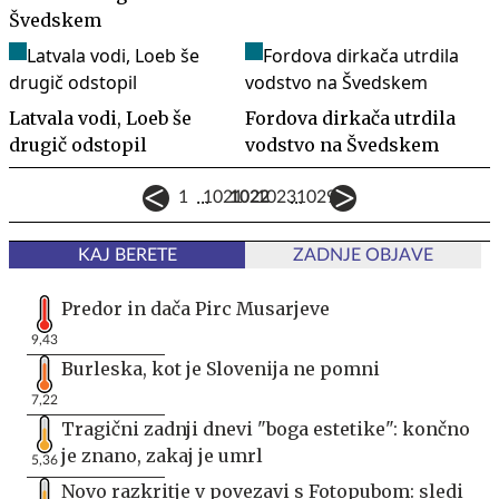
Švedskem
Latvala vodi, Loeb še
Fordova dirkača utrdila
drugič odstopil
vodstvo na Švedskem
...
...
1
1021
1022
1023
1029
KAJ BERETE
ZADNJE OBJAVE
Predor in dača Pirc Musarjeve
9,43
Burleska, kot je Slovenija ne pomni
7,22
Tragični zadnji dnevi "boga estetike": končno
je znano, zakaj je umrl
5,36
Novo razkritje v povezavi s Fotopubom: sledi