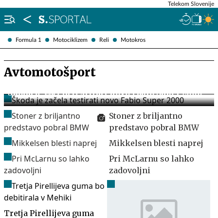
Telekom Slovenije
Formula 1
Motociklizem
Reli
Motokros
Avtomotošport
Škoda je začela testirati novo Fabio Super 2000
Stoner z briljantno
predstavo pobral BMW
Mikkelsen blesti naprej
Pri McLarnu so lahko
zadovoljni
Tretja Pirellijeva guma