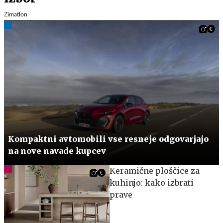
Zimatlon
Kompaktni avtomobili vse resneje odgovarjajo
na nove navade kupcev
Keramične ploščice za
kuhinjo: kako izbrati
prave