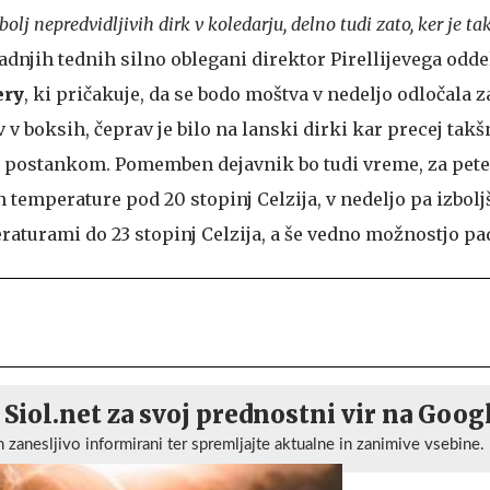
olj nepredvidljivih dirk v koledarju, delno tudi zato, ker je t
zadnjih tednih silno oblegani direktor Pirellijevega odde
ery
, ki pričakuje, da se bodo moštva v nedeljo odločala z
 v boksih, čeprav je bilo na lanski dirki kar precej takš
 postankom. Pomemben dejavnik bo tudi vreme, za pete
temperature pod 20 stopinj Celzija, v nedeljo pa izbolj
raturami do 23 stopinj Celzija, a še vedno možnostjo pa
 Siol.net za svoj prednostni vir na Goog
n zanesljivo informirani ter spremljajte aktualne in zanimive vsebine.