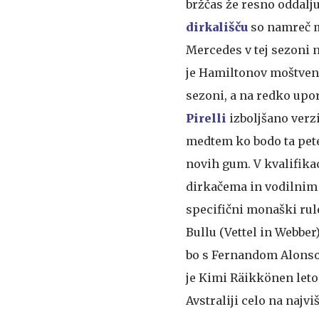
bržčas že resno oddalj
dirkališču
so namreč m
Mercedes v tej sezoni n
je Hamiltonov moštveni
sezoni, a na redko upo
Pirelli
izboljšano verzi
medtem ko bodo ta pet
novih gum. V kvalifika
dirkačema in vodilnim
specifični monaški rule
Bullu (Vettel in Webber
bo s Fernandom Alonsom
je Kimi Räikkönen letos
Avstraliji celo na najviš