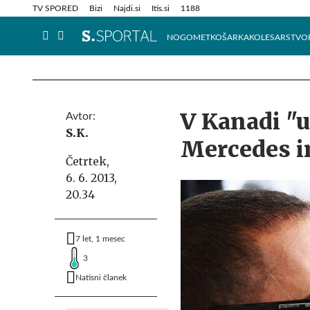
Info in obvestila
Tehnik
TV SPORED
Bizi
Najdi.si
Itis.si
1188
NOGOMET
KOŠARKA
KOLESARSTVO
V Kanadi "u
Avtor:
S.K.
Mercedes in
Četrtek,
6. 6. 2013,
20.34
7 let, 1 mesec
3
Natisni članek