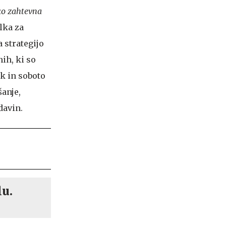
ako zahtevna
lka za
a strategijo
nih, ki so
k in soboto
šanje,
davin.
lu.