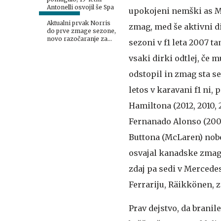
Antonelli osvojil še Spa
upokojeni nemški as M
Aktualni prvak Norris
zmag, med še aktivni di
do prve zmage sezone,
novo razočaranje za
sezoni v f1 leta 2007 t
Ferrari
vsaki dirki odtlej, če mu
odstopil in zmag sta s
letos v karavani f1 ni,
Hamiltona (2012, 2010, 
Fernanado Alonso (2006
Buttona (McLaren) nobe
osvajal kanadske zmag
zdaj pa sedi v Mercedes
Ferrariju, Räikkönen, z
Prav dejstvo, da brani