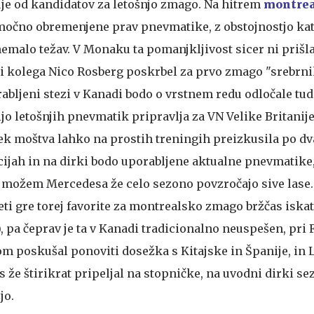
uje od kandidatov za letošnjo zmago. Na hitrem
montre
očno obremenjene prav pnevmatike, z obstojnostjo ka
emalo težav. V Monaku ta pomanjkljivost sicer ni prišla
 kolega Nico Rosberg poskrbel za prvo zmago "srebrni
rabljeni stezi v Kanadi bodo o vrstnem redu odločale tu
jo letošnjih pnevmatik pripravlja za VN Velike Britanije (
ek moštva lahko na prostih treningih preizkusila po d
cijah in na dirki bodo uporabljene aktualne pnevmatike,
 možem Mercedesa že celo sezono povzročajo sive lase.
ti gre torej favorite za montrealsko zmago bržčas iskat
), pa čeprav je ta v Kanadi tradicionalno neuspešen, pri F
 poskušal ponoviti dosežka s Kitajske in Španije, in L
 že štirikrat pripeljal na stopničke, na uvodni dirki se
jo.