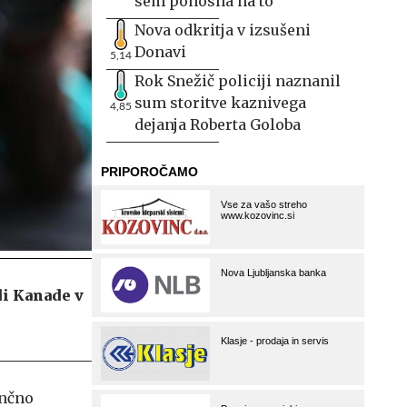
sem ponosna na to
Nova odkritja v izsušeni
Donavi
5,14
Rok Snežič policiji naznanil
sum storitve kaznivega
4,85
dejanja Roberta Goloba
di Kanade v
ončno