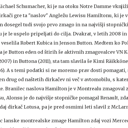
ichael Schumacher, ki je na otoku Notre Damme vknjiž
rkači gre ta "naslov" Angležu Lewisu Hamiltonu, ki je v
am dosegel tudi svojo prvo zmago in na najvišji stopnički
 je le uspelo pripeljati do cilja. Dvakrat, v letih 2008 in 
e veselila Robert Kubica in Jenson Button. Medtem ko Po
 pa je Button eden od štirih še aktivnih zmagovalcev VN 
2007) in Buttona (2011), sta tam slavila še Kimi Räikkön
). A s temi podatki si ne moremo prav dosti pomagati, 
n drug od naštetih dirkačev ni več v avtomobilu, s kate
e. Branilec naslova Hamilton je v Montrealu zmagoval
u, Alonsu je do najvišje stopničke pomagal Renault, zda
daj dirkač Lotusa, pa je pred osmimi leti slavil z McLa
lec lanske montrealske zmage Hamilton zdaj vozi Merce