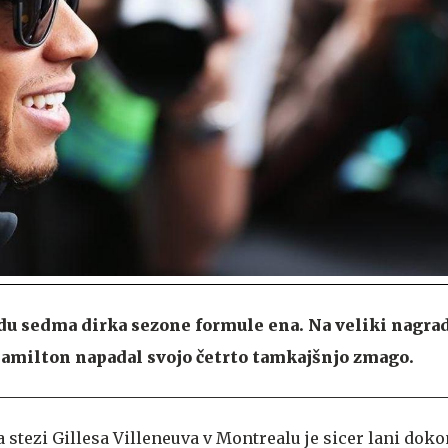
du sedma dirka sezone formule ena. Na veliki nagra
amilton napadal svojo četrto tamkajšnjo zmago.
 stezi Gillesa Villeneuva v Montrealu je sicer lani dok