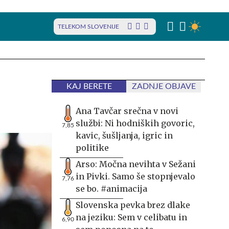
TELEKOM SLOVENIJE
KAJ BERETE
ZADNJE OBJAVE
Ana Tavčar srečna v novi
službi: Ni hodniških govoric,
7,85
kavic, šušljanja, igric in
politike
Arso: Močna nevihta v Sežani
in Pivki. Samo še stopnjevalo
7,76
se bo. #animacija
Slovenska pevka brez dlake
na jeziku: Sem v celibatu in
6,90