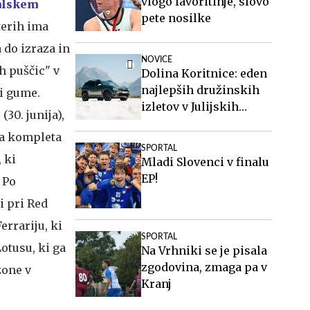
vlogo favoritinje, slovo
alskem
pete nosilke
terih ima
 do izraza in
NOVICE
h puščic" v
Dolina Koritnice: eden
najlepših družinskih
di gume.
izletov v Julijskih
30. junija),
Alpah
va kompleta
SPORTAL
 ki
Mladi Slovenci v finalu
EP!
 Po
i pri Red
errariju, ki
SPORTAL
otusu, ki ga
Na Vrhniki se je pisala
zgodovina, zmaga pa v
zone v
Kranj