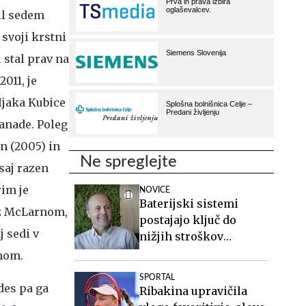
il sedem
 svoji krstni
 stal prav na
2011, je
ljaka Kubice
Kanade. Poleg
en (2005) in
Ne spreglejte
saj razen
rim je
NOVICE
Baterijski sistemi
 z McLarnom,
postajajo ključ do
j sedi v
nižjih stroškov
elektrike v podjetjih
rnom.
SPORTAL
des pa ga
Ribakina upravičila