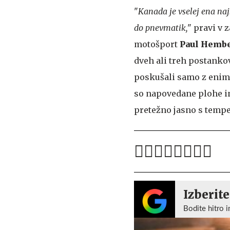
"
Kanada je vselej ena najb
do pnevmatik,
" pravi v 
motošport
Paul Hemb
dveh ali treh postankov
poskušali samo z enim
so napovedane plohe in 
pretežno jasno s tempe
Izberite
Bodite hitro i