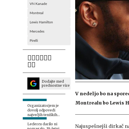
VN Kanade
Montreal
Lewis Hamilton
Mercedes
Pirelli
Dodajte med
prednostne vire
V nedeljo bo na spore
Montrealu bo Lewis H
Organizatorjem je
dovolj odpovedi
največjih teniških
zvezdnikov
Leclercu darilo ni
Najuspešnejši dirkač na
pomagalo, 19-letni