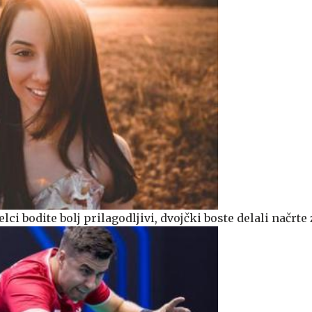
lci bodite bolj prilagodljivi, dvojčki boste delali načrte