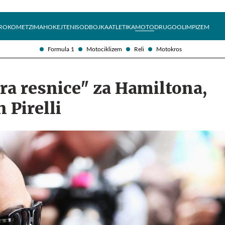
Želite prejemati e-novice?
Uživajmo pametno
ROKOMET
ZIMA
HOKEJ
TENIS
ODBOJKA
ATLETIKA
MOTO
DRUGO
OLIMPIZEM
Formula 1
Motociklizem
Reli
Motokros
ra resnice" za Hamiltona,
 Pirelli