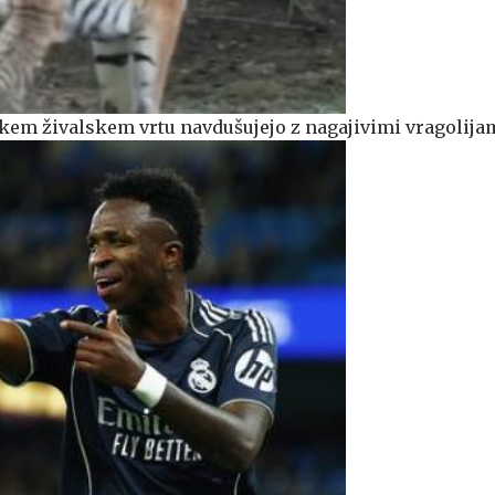
nskem živalskem vrtu navdušujejo z nagajivimi vragolija