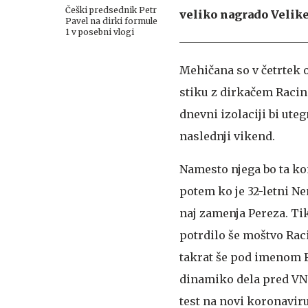
Češki predsednik Petr
veliko nagrado Velike
Pavel na dirki formule
1 v posebni vlogi
Mehičana so v četrtek os
stiku z dirkačem Racing
dnevni izolaciji bi uteg
naslednji vikend.
Namesto njega bo ta ko
potem ko je 32-letni N
naj zamenja Pereza. Ti
potrdilo še moštvo Raci
takrat še pod imenom Fo
dinamiko dela pred VN 
test na novi koronavirus