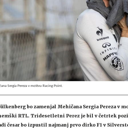
ana Sergia Pereza v moštvu Racing Point.
ülkenberg bo zamenjal Mehičana Sergia Pereza v m
nemški RTL. Tridesetletni Perez je bil v četrtek poz
di česar bo izpustil najmanj prvo dirko F1 v Silverst