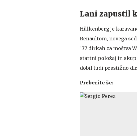
Lani zapustil 
Hülkenberg je karavano
Renaultom, novega sedež
177 dirkah za moštva Wi
startni položaj in skupa
dobil tudi prestižno di
Preberite še: