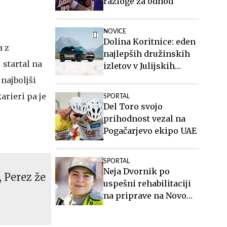
razloge za odhod
NOVICE
Dolina Koritnice: eden
a z
najlepših družinskih
 startal na
izletov v Julijskih
Alpah
 najboljši
karieri pa je
SPORTAL
Del Toro svojo
prihodnost vezal na
Pogačarjevo ekipo UAE
SPORTAL
Neja Dvornik po
 Perez že
uspešni rehabilitaciji
na priprave na Novo
Zelandijo