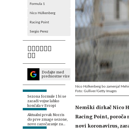
Formula 1
Nico Hülkenberg
Racing Point
Sergio Perez
Dodajte med
prednostne vire
Nico Hülkenberg bo zamenjal Mehič
Foto: Gulliver/Getty Images
Sezona formule 1 bi se
zaradi vojne lahko
končala v Evropi
Nemški dirkač Nico H
Aktualni prvak Norris
Racing Point, poroča 
do prve zmage sezone,
novo razočaranje za
novi koronavirus, zara
Ferrari