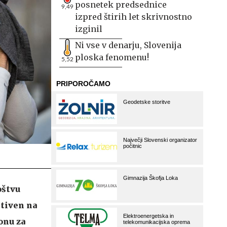
posnetek predsednice
9,49
izpred štirih let skrivnostno
izginil
Ni vse v denarju, Slovenija
ploska fenomenu!
5,52
oštvu
itiven na
onu za