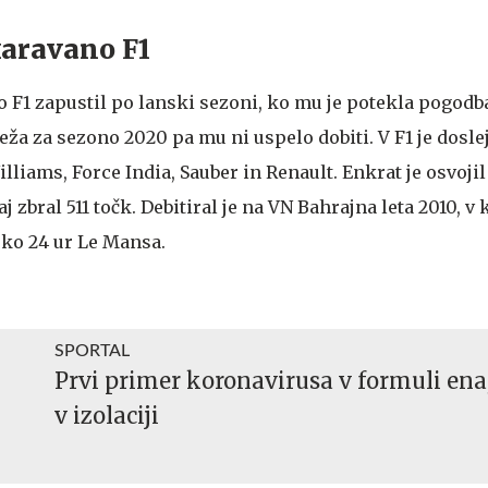
karavano F1
 F1 zapustil po lanski sezoni, ko mu je potekla pogodb
a za sezono 2020 pa mu ni uspelo dobiti. V F1 je doslej
lliams, Force India, Sauber in Renault. Enkrat je osvojil
j zbral 511 točk. Debitiral je na VN Bahrajna leta 2010, v 
rko 24 ur Le Mansa.
SPORTAL
Prvi primer koronavirusa v formuli ena,
v izolaciji