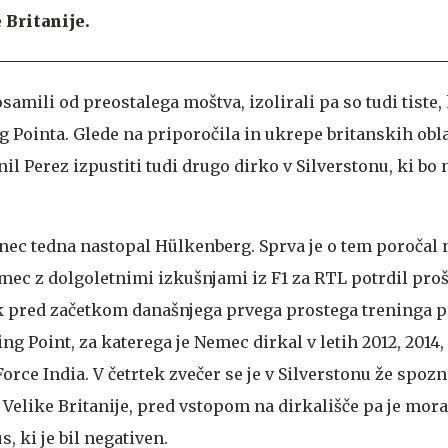
 Britanije.
amili od preostalega moštva, izolirali pa so tudi tiste, k
 Pointa. Glede na priporočila in ukrepe britanskih obla
nil Perez izpustiti tudi drugo dirko v Silverstonu, ki bo 
nec tedna nastopal Hülkenberg. Sprva je o tem poročal
emec z dolgoletnimi izkušnjami iz F1 za RTL potrdil pro
k pred začetkom današnjega prvega prostega treninga pa
ng Point, za katerega je Nemec dirkal v letih 2012, 2014, 
rce India. V četrtek zvečer se je v Silverstonu že spozn
Velike Britanije, pred vstopom na dirkališče pa je mora
, ki je bil negativen.