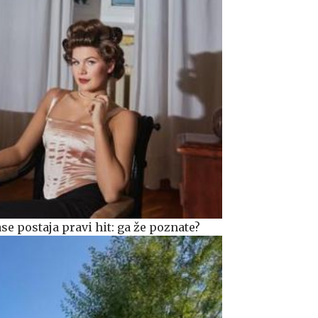
ase postaja pravi hit: ga že poznate?