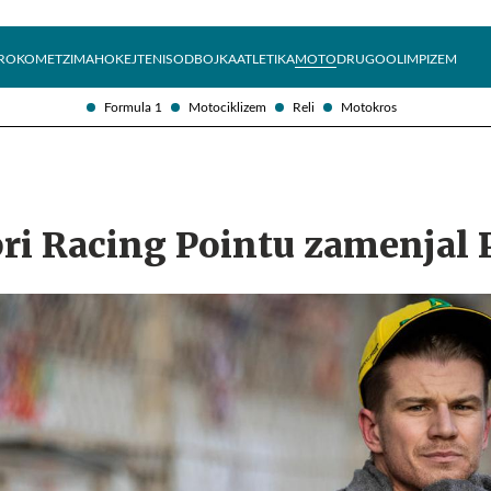
Želite prejemati e-novice?
Uživajmo pametno
ROKOMET
ZIMA
HOKEJ
TENIS
ODBOJKA
ATLETIKA
MOTO
DRUGO
OLIMPIZEM
Formula 1
Motociklizem
Reli
Motokros
ri Racing Pointu zamenjal 