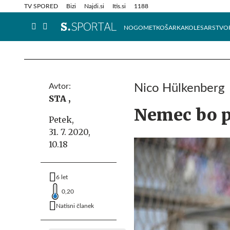
Info in obvestila
Tehnik
TV SPORED
Bizi
Najdi.si
Itis.si
1188
NOGOMET
KOŠARKA
KOLESARSTVO
Avtor:
Nico Hülkenberg
STA ,
Nemec bo p
Petek,
31. 7. 2020,
10.18
6 let
0,20
Natisni članek