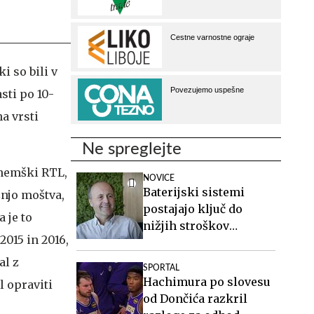
i so bili v
sti po 10-
na vrsti
Ne spreglejte
 nemški RTL,
NOVICE
Baterijski sistemi
šnjo moštva,
postajajo ključ do
 je to
nižjih stroškov
2015 in 2016,
elektrike v podjetjih
al z
SPORTAL
Hachimura po slovesu
l opraviti
od Dončića razkril