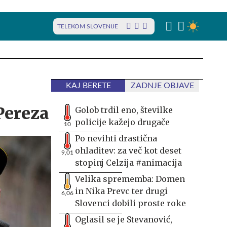
TELEKOM SLOVENIJE
KAJ BERETE
ZADNJE OBJAVE
Pereza
Golob trdil eno, številke
policije kažejo drugače
10
Po nevihti drastična
ohladitev: za več kot deset
9,01
stopinj Celzija #animacija
Velika sprememba: Domen
in Nika Prevc ter drugi
6,06
Slovenci dobili proste roke
Oglasil se je Stevanović,