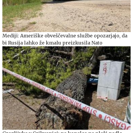
Mediji: Ameriške obveščevalne službe opozarjajo, da
bi Rusija lahko že kmalu preizkusila Nato