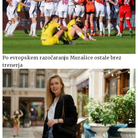
Po evropskem razočaranju Murašice ostale brez
trenerja