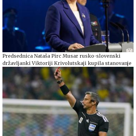
Predsednica Nataša Pirc Musar rusko-slovenski
državljanki Viktoriji Krivolutskaji kupila stanovanje