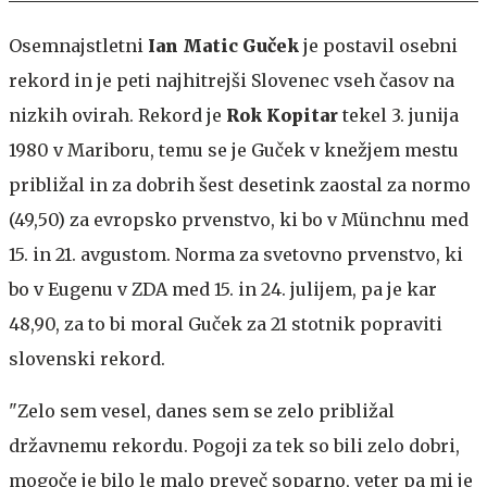
Osemnajstletni
Ian Matic Guček
je postavil osebni
rekord in je peti najhitrejši Slovenec vseh časov na
nizkih ovirah. Rekord je
Rok Kopitar
tekel 3. junija
1980 v Mariboru, temu se je Guček v knežjem mestu
približal in za dobrih šest desetink zaostal za normo
(49,50) za evropsko prvenstvo, ki bo v Münchnu med
15. in 21. avgustom. Norma za svetovno prvenstvo, ki
bo v Eugenu v ZDA med 15. in 24. julijem, pa je kar
48,90, za to bi moral Guček za 21 stotnik popraviti
slovenski rekord.
"Zelo sem vesel, danes sem se zelo približal
državnemu rekordu. Pogoji za tek so bili zelo dobri,
mogoče je bilo le malo preveč soparno, veter pa mi je