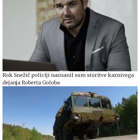
Rok Snežič policiji naznanil sum storitve kaznivega
dejanja Roberta Goloba