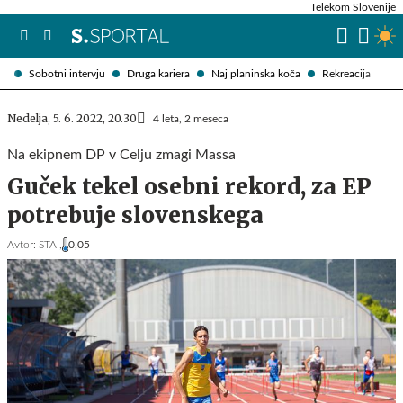
Telekom Slovenije
Sobotni intervju
Druga kariera
Naj planinska koča
Rekreacija
Nedelja, 5. 6. 2022, 20.30
4 leta, 2 meseca
Na ekipnem DP v Celju zmagi Massa
Guček tekel osebni rekord, za EP
potrebuje slovenskega
Avtor:
STA ,
0,05