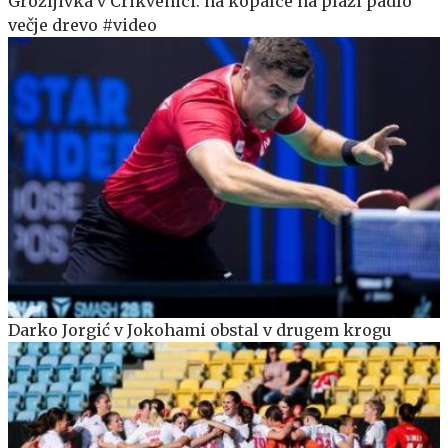
Grozljivka v Crikvenici: na kopalce na plaži padlo
večje drevo #video
Darko Jorgić v Jokohami obstal v drugem krogu