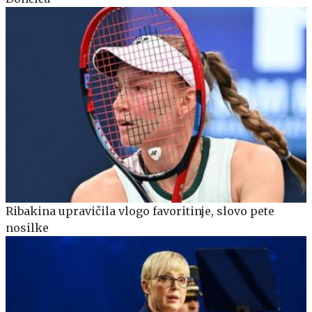
Ribakina upravičila vlogo favoritinje, slovo pete
nosilke