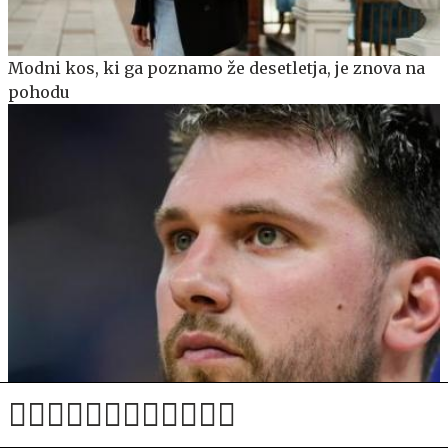
Modni kos, ki ga poznamo že desetletja, je znova na
pohodu
Razkrite nove podrobnosti Dončićevega kampa z
Lakersi v Sloveniji