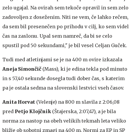
zelo ugajal. Na ovirah sem tekoče opravil in sem zelo
zadovoljen z doseženim. Niti ne vem, če lahko rečem,
da sem bil presenečen po prihodu v cilj, ko sem videl
čas na zaslonu. Upal sem namreč, da bi se celo
spustil pod 50 sekundami," je bil vesel Celjan Guček.
Tudi med atletinjami se je na 400 m ovire izkazala
Aneja Simončič
(Mass), ki je edina tekla pod minuto
in s 57,40 sekunde dosegla tudi dober čas, s katerim
pa je ostala sedma na slovenski lestvici vseh časov.
Anita Horvat
(Velenje) na 800 m slavila z 2:06,08
pred
Petjo Klojčnik
(Štajerska, 2:07,47), a je bila
norma za nastop na obeh velikih tekmah leta veliko
bližje ob sobotni zmagi na 400 m. Normi za EP in SP