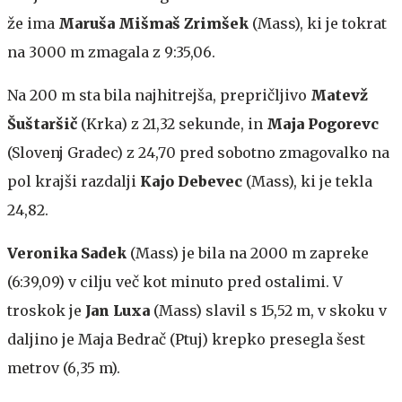
že ima
Maruša Mišmaš Zrimšek
(Mass), ki je tokrat
na 3000 m zmagala z 9:35,06.
Na 200 m sta bila najhitrejša, prepričljivo
Matevž
Šuštaršič
(Krka) z 21,32 sekunde, in
Maja Pogorevc
(Slovenj Gradec) z 24,70 pred sobotno zmagovalko na
pol krajši razdalji
Kajo Debevec
(Mass), ki je tekla
24,82.
Veronika Sadek
(Mass) je bila na 2000 m zapreke
(6:39,09) v cilju več kot minuto pred ostalimi. V
troskok je
Jan Luxa
(Mass) slavil s 15,52 m, v skoku v
daljino je Maja Bedrač (Ptuj) krepko presegla šest
metrov (6,35 m).