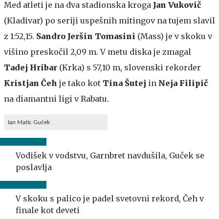
Med atleti je na dva stadionska kroga
Jan Vukovič
(Kladivar) po seriji uspešnih mitingov na tujem slavil
z 1:52,15.
Sandro Jeršin Tomasini
(Mass) je v skoku v
višino preskočil 2,09 m. V metu diska je zmagal
Tadej Hribar
(Krka) s 57,10 m, slovenski rekorder
Kristjan Čeh
je tako kot
Tina Šutej
in
Neja Filipič
na diamantni ligi v Rabatu.
Ian Matic Guček
Vodišek v vodstvu, Garnbret navdušila, Guček se
poslavlja
V skoku s palico je padel svetovni rekord, Čeh v
finale kot deveti