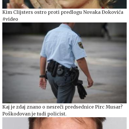
Kim Clijsters ostro proti predlogu Novaka Đokovića
#video
Kaj je zdaj znano o nesreči predsednice Pirc Musar?
Poškodovan je tudi policist.