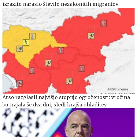
izrazito naraslo število nezakonitih migrantov
Arso razglasil najvišjo stopnjo ogroženosti: vročina
bo trajala še dva dni, sledi krajša ohladitev