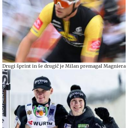
Drugi šprint in še drugič je Milan premagal Magniera