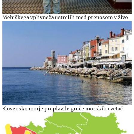
Mehiškega vplivneža ustrelili med prenosom v živo
Slovensko morje preplavile gruče morskih cvetač