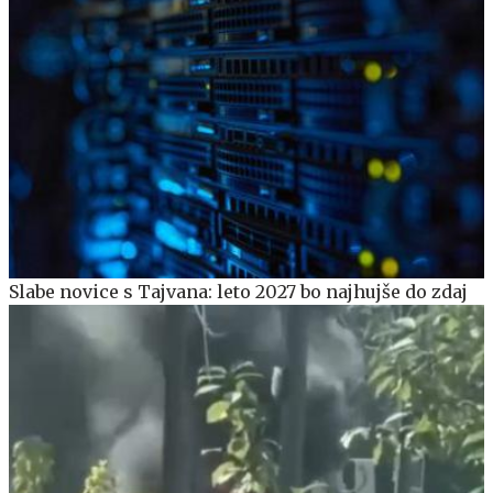
Slabe novice s Tajvana: leto 2027 bo najhujše do zdaj