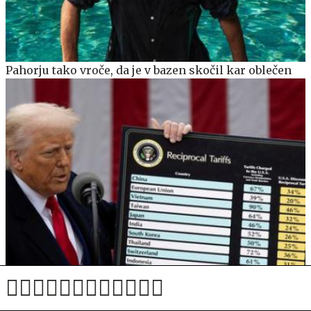
Pahorju tako vroče, da je v bazen skočil kar oblečen
ZDA vrnile približno 86 milijard evrov pobranih
carin