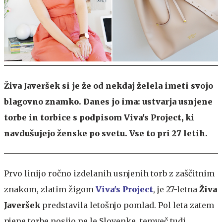
Živa Javeršek si je že od nekdaj želela imeti svojo
blagovno znamko. Danes jo ima: ustvarja usnjene
torbe in torbice s podpisom Viva's Project, ki
navdušujejo ženske po svetu. Vse to pri 27 letih.
Prvo linijo ročno izdelanih usnjenih torb z zaščitnim
znakom, zlatim žigom
Viva's Project
, je 27-letna
Živa
Javeršek
predstavila letošnjo pomlad. Pol leta zatem
njene torbe nosijo ne le Slovenke, temveč tudi