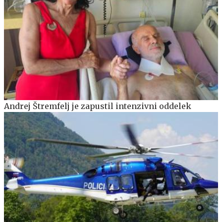
Andrej Štremfelj je zapustil intenzivni oddelek