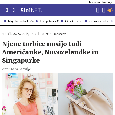
Telekom Slovenije
Naj planinska koča
Energetika 2.0
Ona-On.com
Gremo v hribe
Torek, 22. 9. 2015, 18.41
8 let, 10 mesecev
Njene torbice nosijo tudi
Američanke, Novozelandke in
Singapurke
Avtor:
Katja Nared
2