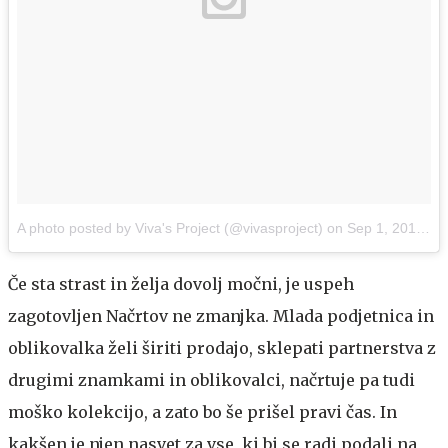
A photo posted by Viva's Project (@vivasproject)
on
Sep 1, 2015 at 2:38am PDT
Če sta strast in želja dovolj močni, je uspeh
zagotovljen
Načrtov ne zmanjka. Mlada podjetnica in
oblikovalka želi širiti prodajo, sklepati partnerstva z
drugimi znamkami in oblikovalci, načrtuje pa tudi
moško kolekcijo, a zato bo še prišel pravi čas. In
kakšen je njen nasvet za vse, ki bi se radi podali na