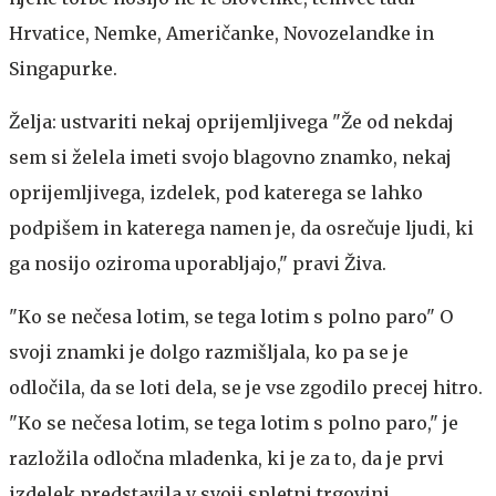
Hrvatice, Nemke, Američanke, Novozelandke in
Singapurke.
Želja: ustvariti nekaj oprijemljivega
"Že od nekdaj
sem si želela imeti svojo blagovno znamko, nekaj
oprijemljivega, izdelek, pod katerega se lahko
podpišem in katerega namen je, da osrečuje ljudi, ki
ga nosijo oziroma uporabljajo," pravi Živa.
"Ko se nečesa lotim, se tega lotim s polno paro"
O
svoji znamki je dolgo razmišljala, ko pa se je
odločila, da se loti dela, se je vse zgodilo precej hitro.
"Ko se nečesa lotim, se tega lotim s polno paro," je
razložila odločna mladenka, ki je za to, da je prvi
izdelek predstavila v svoji spletni trgovini,