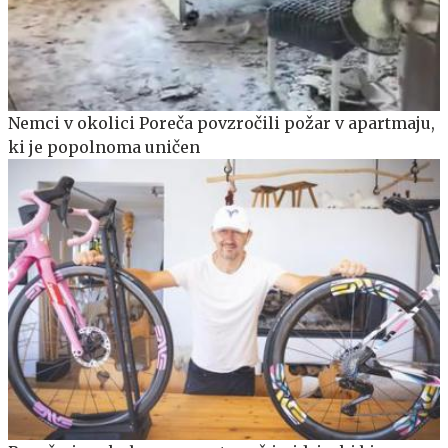
Nemci v okolici Poreča povzročili požar v apartmaju,
ki je popolnoma uničen