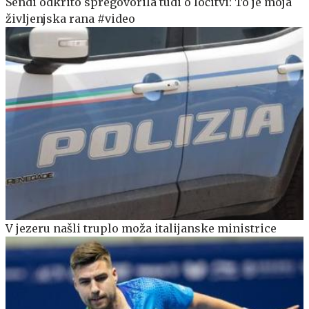
Sendi odkrito spregovorila tudi o ločitvi: To je moja
življenjska rana #video
V jezeru našli truplo moža italijanske ministrice