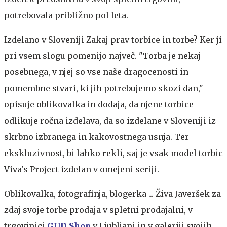
potrebovala približno pol leta.
Izdelano v Sloveniji
Zakaj prav torbice in torbe? Ker ji
pri vsem slogu pomenijo največ. "Torba je nekaj
posebnega, v njej so vse naše dragocenosti in
pomembne stvari, ki jih potrebujemo skozi dan,"
opisuje oblikovalka in dodaja, da njene torbice
odlikuje ročna izdelava, da so izdelane v Sloveniji iz
skrbno izbranega in kakovostnega usnja. Ter
ekskluzivnost, bi lahko rekli, saj je vsak model torbic
Viva's Project izdelan v omejeni seriji.
Oblikovalka, fotografinja, blogerka ...
Živa Javeršek za
zdaj svoje torbe prodaja v spletni prodajalni, v
trgovinici
GUD Shop
v Ljubljani in v galeriji svojih