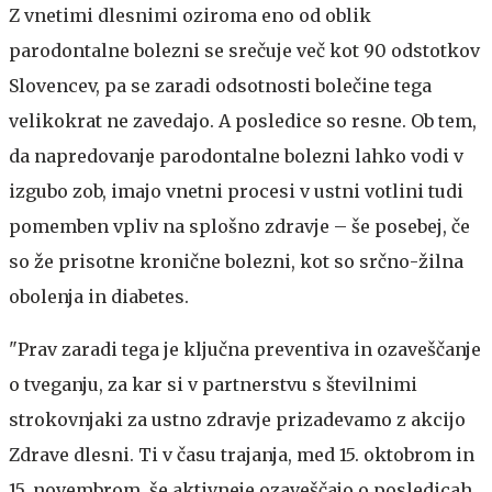
Z vnetimi dlesnimi oziroma eno od oblik
parodontalne bolezni se srečuje več kot 90 odstotkov
Slovencev, pa se zaradi odsotnosti bolečine tega
velikokrat ne zavedajo. A posledice so resne. Ob tem,
da napredovanje parodontalne bolezni lahko vodi v
izgubo zob, imajo vnetni procesi v ustni votlini tudi
pomemben vpliv na splošno zdravje – še posebej, če
so že prisotne kronične bolezni, kot so srčno-žilna
obolenja in diabetes.
"Prav zaradi tega je ključna preventiva in ozaveščanje
o tveganju, za kar si v partnerstvu s številnimi
strokovnjaki za ustno zdravje prizadevamo z akcijo
Zdrave dlesni. Ti v času trajanja, med 15. oktobrom in
15. novembrom, še aktivneje ozaveščajo o posledicah