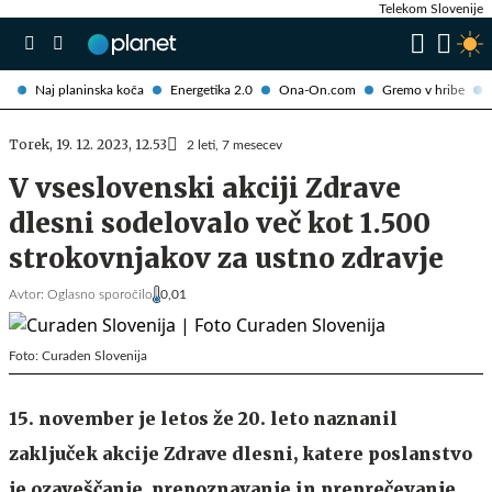
Telekom Slovenije
Naj planinska koča
Energetika 2.0
Ona-On.com
Gremo v hribe
Torek, 19. 12. 2023, 12.53
2 leti, 7 mesecev
V vseslovenski akciji Zdrave
dlesni sodelovalo več kot 1.500
strokovnjakov za ustno zdravje
Avtor:
Oglasno sporočilo
0,01
Foto: Curaden Slovenija
15. november je letos že 20. leto naznanil
zaključek akcije Zdrave dlesni, katere poslanstvo
je ozaveščanje, prepoznavanje in preprečevanje