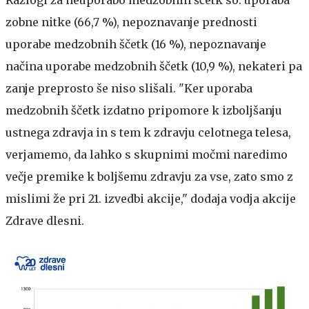
Razlogi za neuporabo medzobnih ščetk so: uporaba
zobne nitke (66,7 %), nepoznavanje prednosti
uporabe medzobnih ščetk (16 %), nepoznavanje
načina uporabe medzobnih ščetk (10,9 %), nekateri pa
zanje preprosto še niso slišali. "Ker uporaba
medzobnih ščetk izdatno pripomore k izboljšanju
ustnega zdravja in s tem k zdravju celotnega telesa,
verjamemo, da lahko s skupnimi močmi naredimo
večje premike k boljšemu zdravju za vse, zato smo z
mislimi že pri 21. izvedbi akcije," dodaja vodja akcije
Zdrave dlesni.