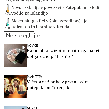
5,20
Novo razkritje v povezavi s Fotopubom: sledi
vodijo na Islandijo
5,64
Slovenski gasilci v šoku zaradi početja
kolesarja in lastnika vikenda
4,66
Ne spreglejte
NOVICE
Kako lahko z izbiro mobilnega paketa
dolgoročno prihranite?
PLANET TV
Večerja za 5 se bo v prvem tednu
potepala po Gorenjski
NOVICE