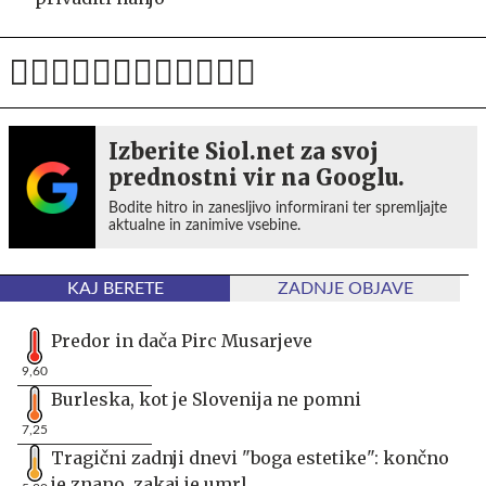
Izberite Siol.net za svoj
prednostni vir na Googlu.
Bodite hitro in zanesljivo informirani ter spremljajte
aktualne in zanimive vsebine.
KAJ BERETE
ZADNJE OBJAVE
Predor in dača Pirc Musarjeve
9,60
Burleska, kot je Slovenija ne pomni
7,25
Tragični zadnji dnevi "boga estetike": končno
je znano, zakaj je umrl