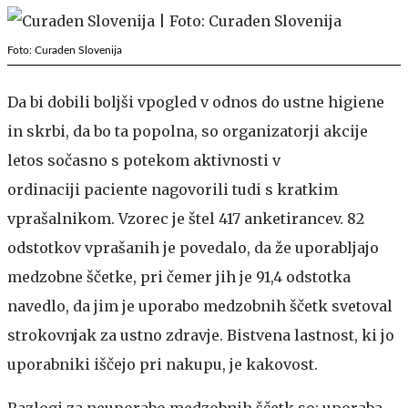
Foto: Curaden Slovenija
Da bi dobili boljši vpogled v odnos do ustne higiene
in skrbi, da bo ta popolna, so organizatorji akcije
letos sočasno s potekom aktivnosti v
ordinaciji paciente nagovorili tudi s kratkim
vprašalnikom. Vzorec je štel 417 anketirancev. 82
odstotkov vprašanih je povedalo, da že uporabljajo
medzobne ščetke, pri čemer jih je 91,4 odstotka
navedlo, da jim je uporabo medzobnih ščetk svetoval
strokovnjak za ustno zdravje. Bistvena lastnost, ki jo
uporabniki iščejo pri nakupu, je kakovost.