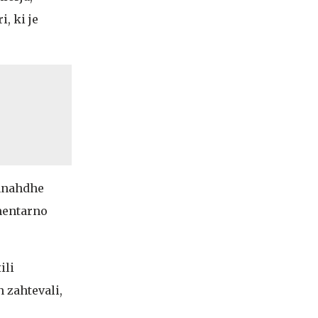
, ki je
Ennahdhe
mentarno
ili
n zahtevali,