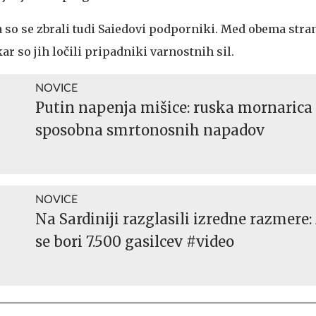
a so se zbrali tudi Saiedovi podporniki. Med obema str
ar so jih ločili pripadniki varnostnih sil.
NOVICE
Putin napenja mišice: ruska mornarica 
sposobna smrtonosnih napadov
NOVICE
Na Sardiniji razglasili izredne razmere
se bori 7.500 gasilcev #video