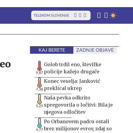
TELEKOM SLOVENIJE
KAJ BERETE
ZADNJE OBJAVE
deo
Golob trdil eno, številke
policije kažejo drugače
9,87
Konec veselja: Janković
preklical ukrep
7,38
Naša pevka odkrito
spregovorila o ločitvi: Bila je
5,25
njegova odločitev
Po Orbanovem padcu ostali
brez milijonov evrov, zdaj so
4,77