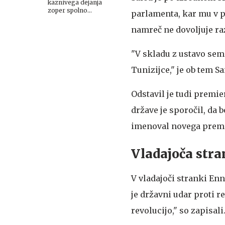
kaznivega dejanja
zoper spolno
parlamenta, kar mu v p
nedotakljivost:
pridržali državljana
namreč ne dovoljuje ra
Tunizije
"V skladu z ustavo sem 
Tunizijce," je ob tem S
Odstavil je tudi premie
države je sporočil, da 
imenoval novega premi
Vladajoča stra
V vladajoči stranki Enn
je državni udar proti r
revolucijo," so zapisali