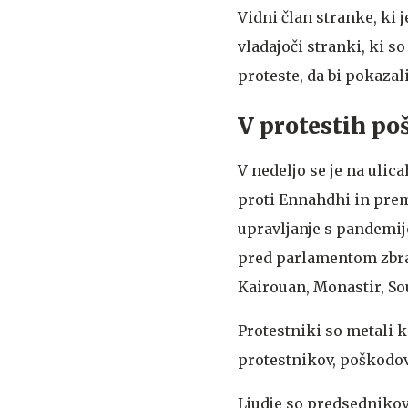
Vidni član stranke, ki j
vladajoči stranki, ki s
proteste, da bi pokazal
V protestih p
V nedeljo se je na ulica
proti Ennahdhi in premi
upravljanje s pandemijo
pred parlamentom zbralo
Kairouan, Monastir, So
Protestniki so metali k
protestnikov, poškodova
Ljudje so predsednikov