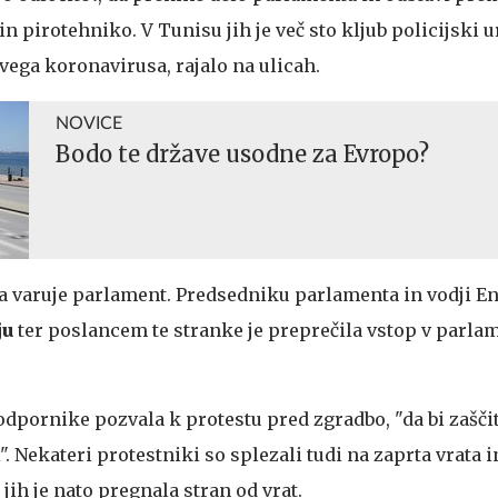
 pirotehniko. V Tunisu jih je več sto kljub policijski uri
vega koronavirusa, rajalo na ulicah.
NOVICE
Bodo te države usodne za Evropo?
ra varuje parlament. Predsedniku parlamenta in vodji 
ju
ter poslancem te stranke je preprečila vstop v parla
odpornike pozvala k protestu pred zgradbo, "da bi zaščit
i". Nekateri protestniki so splezali tudi na zaprta vrata i
a jih je nato pregnala stran od vrat.