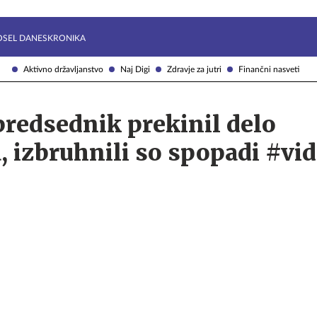
Želite prejemati e-novice?
Uživajmo pametno
OSEL DANES
KRONIKA
Aktivno državljanstvo
Naj Digi
Zdravje za jutri
Finančni nasveti
predsednik prekinil delo
 izbruhnili so spopadi #vi