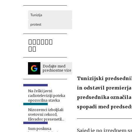
Tunizija
protest
Dodajte med
prednostne vire
Tunizijski predsednik
in odstavil premierj
Na češki javni
radioteleviziji poteka
predsednika označila 
opozorilna stavka
spopadi med predsedn
Nizozemci izboljšali
svetovni rekord,
Ekvador presenetil
Nemčijo, Japonci proti
Brazilcem
Sum poskusa
Saied je po izrednem sr