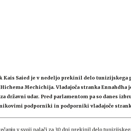
 Kais Saied je v nedeljo prekinil delo tunizijskega
a Hichema Mechichija. Vladajoča stranka Ennahdha j
za državni udar. Pred parlamentom pa so danes izbru
ikovimi podporniki in podporniki vladajoče strank
ečanju v svoji palači za 30 dni prekinil delo tunizijskeg