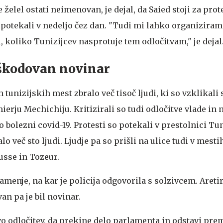
e želel ostati neimenovan, je dejal, da Saied stoji za prot
o potekali v nedeljo čez dan. "Tudi mi lahko organiziram
i, koliko Tunizijcev nasprotuje tem odločitvam," je dejal
oškodovan novinar
h tunizijskih mest zbralo več tisoč ljudi, ki so vzklikali
erju Mechichiju. Kritizirali so tudi odločitve vlade in 
 bolezni covid-19. Protesti so potekali v prestolnici Tuni
 več sto ljudi. Ljudje pa so prišli na ulice tudi v mesti
usse in Tozeur.
amenje, na kar je policija odgovorila s solzivcem. Aretir
n pa je bil novinar.
o odločitev, da prekine delo parlamenta in odstavi prem