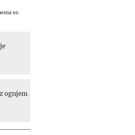
anema so
je
: z ognjem