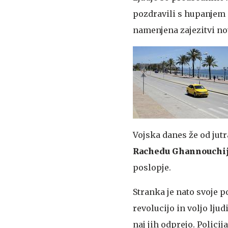
pozdravili s hupanjem in
namenjena zajezitvi no
Vojska danes že od jut
Rachedu Ghannouchi
poslopje.
Stranka je nato svoje p
revolucijo in voljo ljud
naj jih odprejo. Policij