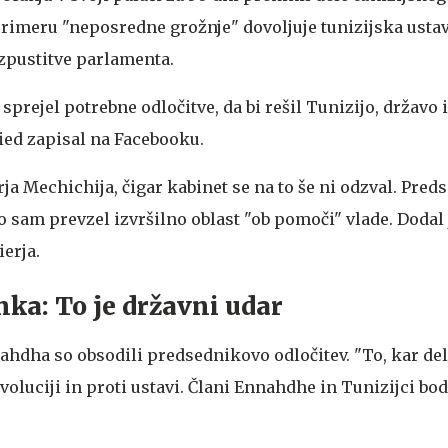
rimeru "neposredne grožnje" dovoljuje tunizijska usta
zpustitve parlamenta.
sprejel potrebne odločitve, da bi rešil Tunizijo, državo 
aied zapisal na Facebooku.
rja Mechichija, čigar kabinet se na to še ni odzval. Pred
bo sam prevzel izvršilno oblast "ob pomoči" vlade. Dodal 
erja.
nka: To je državni udar
ahdha so obsodili predsednikovo odločitev. "To, kar del
evoluciji in proti ustavi. Člani Ennahdhe in Tunizijci bod
.