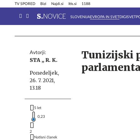
Info in obvestila
Tehnik
TV SPORED
Bizi
Najdi.si
Itis.si
1188
SLOVENIJA
EVROPA IN SVET
DIGISVET
P
Tunizijski 
Avtorji:
STA ,,
R. K.
parlamenta,
Ponedeljek,
26. 7. 2021,
13.18
5 let
0,23
2
Natisni članek