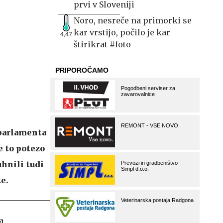
prvi v Sloveniji
Noro, nesreče na primorki se
kar vrstijo, počilo je kar
4,47
štirikrat #foto
 parlamenta
e to potezo
hnili tudi
e.
a