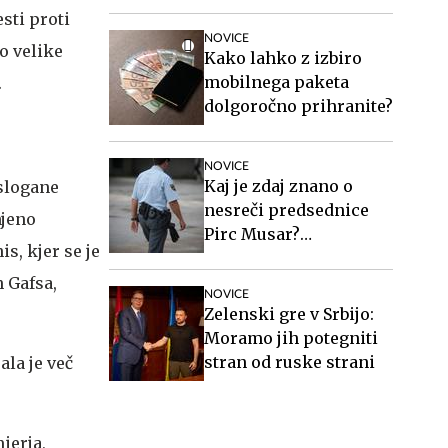
zakonito
esti proti
NOVICE
o velike
Kako lahko z izbiro
mobilnega paketa
.
dolgoročno prihranite?
NOVICE
Kaj je zdaj znano o
 slogane
nesreči predsednice
njeno
Pirc Musar?
s, kjer se je
Poškodovan je tudi
policist.
h Gafsa,
NOVICE
Zelenski gre v Srbijo:
Moramo jih potegniti
stran od ruske strani
ala je več
ierja,