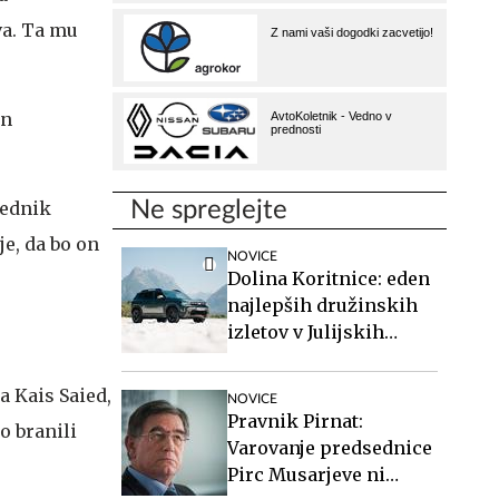
va. Ta mu
in
sednik
Ne spreglejte
je, da bo on
NOVICE
Dolina Koritnice: eden
najlepših družinskih
izletov v Julijskih
Alpah
a Kais Saied,
NOVICE
Pravnik Pirnat:
o branili
Varovanje predsednice
Pirc Musarjeve ni