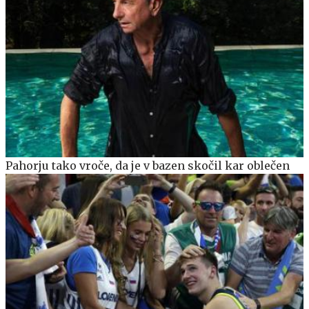
Pahorju tako vroče, da je v bazen skočil kar oblečen