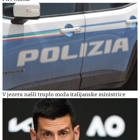
V jezeru našli truplo moža italijanske ministrice