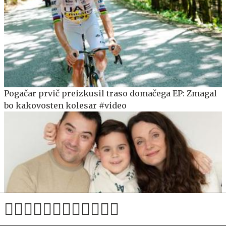
Pogačar prvič preizkusil traso domačega EP: Zmagal
bo kakovosten kolesar #video