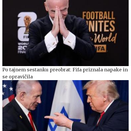
Po tajnem sestanku preobrat: Fifa priznala napake in
se opravičila