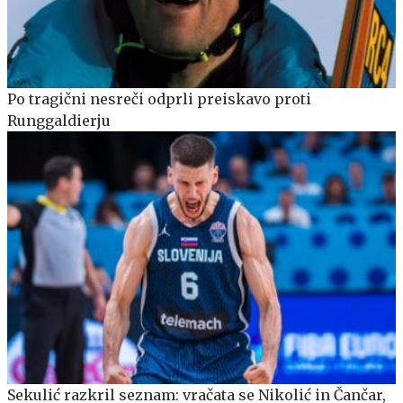
Po tragični nesreči odprli preiskavo proti
Runggaldierju
Sekulić razkril seznam: vračata se Nikolić in Čančar,