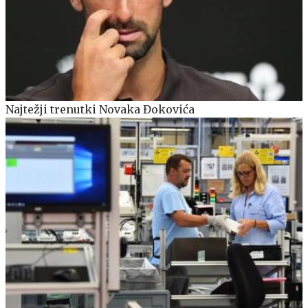
Najtežji trenutki Novaka Đokovića