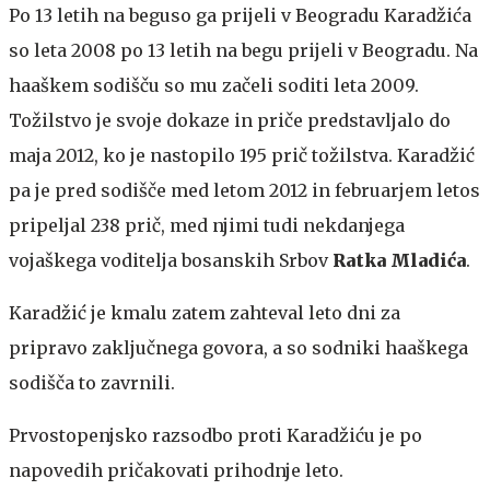
Po 13 letih na beguso ga prijeli v Beogradu
Karadžića
so leta 2008 po 13 letih na begu prijeli v Beogradu. Na
haaškem sodišču so mu začeli soditi leta 2009.
Tožilstvo je svoje dokaze in priče predstavljalo do
maja 2012, ko je nastopilo 195 prič tožilstva. Karadžić
pa je pred sodišče med letom 2012 in februarjem letos
pripeljal 238 prič, med njimi tudi nekdanjega
vojaškega voditelja bosanskih Srbov
Ratka Mladića
.
Karadžić je kmalu zatem zahteval leto dni za
pripravo zaključnega govora, a so sodniki haaškega
sodišča to zavrnili.
Prvostopenjsko razsodbo proti Karadžiću je po
napovedih pričakovati prihodnje leto.