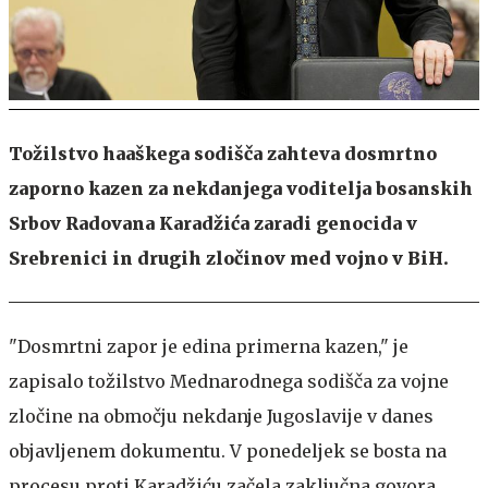
Tožilstvo haaškega sodišča zahteva dosmrtno
zaporno kazen za nekdanjega voditelja bosanskih
Srbov Radovana Karadžića zaradi genocida v
Srebrenici in drugih zločinov med vojno v BiH.
"Dosmrtni zapor je edina primerna kazen," je
zapisalo tožilstvo Mednarodnega sodišča za vojne
zločine na območju nekdanje Jugoslavije v danes
objavljenem dokumentu. V ponedeljek se bosta na
procesu proti Karadžiću začela zaključna govora