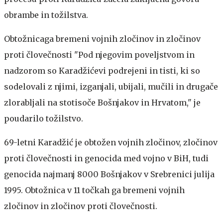
obrambe in tožilstva.
Obtožnicaga bremeni vojnih zločinov in zločinov
proti človečnosti
"Pod njegovim poveljstvom in
nadzorom so Karadžićevi podrejeni in tisti, ki so
sodelovali z njimi, izganjali, ubijali, mučili in drugače
zlorabljali na stotisoče Bošnjakov in Hrvatom," je
poudarilo tožilstvo.
69-letni Karadžić je obtožen vojnih zločinov, zločinov
proti človečnosti in genocida med vojno v BiH, tudi
genocida najmanj 8000 Bošnjakov v Srebrenici julija
1995. Obtožnica v 11 točkah ga bremeni vojnih
zločinov in zločinov proti človečnosti.