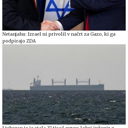
Netanjahu: Izrael ni privolil v načrt za Gazo, ki ga
podpirajo ZDA
Ljubezen jo je stala 27 tisoč evrov: lažni inženir z