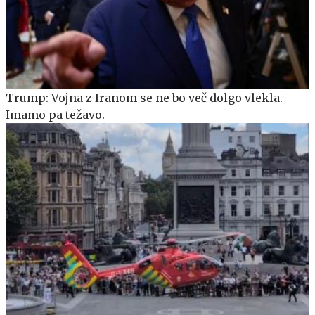
Trump: Vojna z Iranom se ne bo več dolgo vlekla.
Imamo pa težavo.