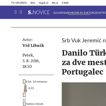
Info in obvestila
Tehnik
TV SPORED
Bizi
Najdi.si
Itis.si
1188
SLOVENIJA
EVROPA IN SVET
DIGISVET
P
Avtor:
Srb Vuk Jeremić 
Vid Libnik
Danilo Tür
Petek,
za dve mest
5. 8. 2016,
18.50
Portugalec
8 let, 10 mesecev
8,95
12
Natisni članek