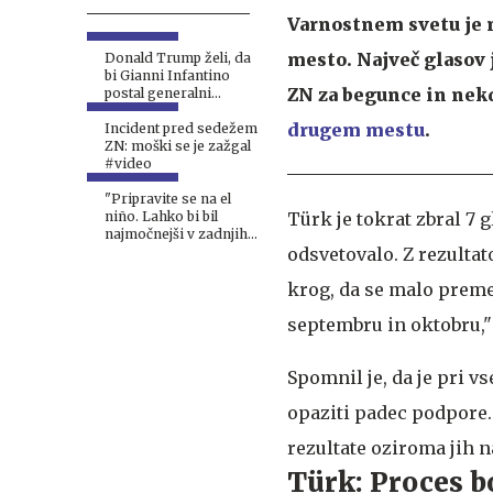
Varnostnem svetu je 
mesto. Največ glasov 
Donald Trump želi, da
bi Gianni Infantino
ZN za begunce in nekd
postal generalni
sekretar ZN
drugem mestu
.
Incident pred sedežem
ZN: moški se je zažgal
#video
"Pripravite se na el
Türk je tokrat zbral 7 
niño. Lahko bi bil
najmočnejši v zadnjih
odsvetovalo. Z rezultat
desetletjih."
krog, da se malo premeš
septembru in oktobru," 
Spomnil je, da je pri 
opaziti padec podpore.
rezultate oziroma jih n
Türk: Proces bo