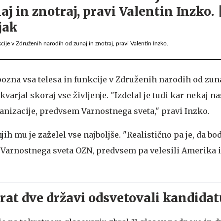
cije v Združenih narodih od zunaj in znotraj, pravi Valentin Inzko.
ozna vsa telesa in funkcije v Združenih narodih od zuna
ukvarjal skoraj vse življenje. "Izdelal je tudi kar nekaj n
ganizacije, predvsem Varnostnega sveta," pravi Inzko.
jih mu je zaželel vse najboljše. "Realistično pa je, da b
e Varnostnega sveta OZN, predvsem pa velesili Amerika i
rat dve državi odsvetovali kandida