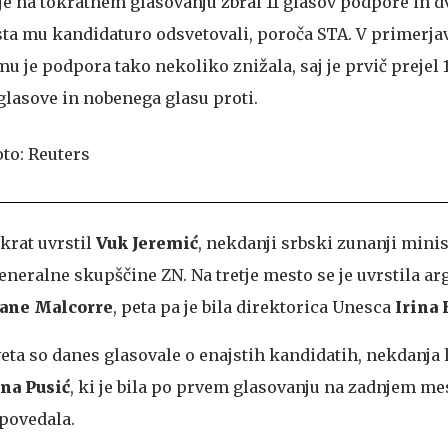
je na tokratnem glasovanju zbral 11 glasov podpore in d
 sta mu kandidaturo odsvetovali, poroča STA. V primerja
 je podpora tako nekoliko znižala, saj je prvič prejel 
glasove in nobenega glasu proti.
krat uvrstil
Vuk Jeremić
, nekdanji srbski zunanji minis
neralne skupščine ZN. Na tretje mesto se je uvrstila a
ane Malcorre
, peta pa je bila direktorica Unesca
Irina
eta so danes glasovale o enajstih kandidatih, nekdanja
na Pusić
, ki je bila po prvem glasovanju na zadnjem mes
povedala.