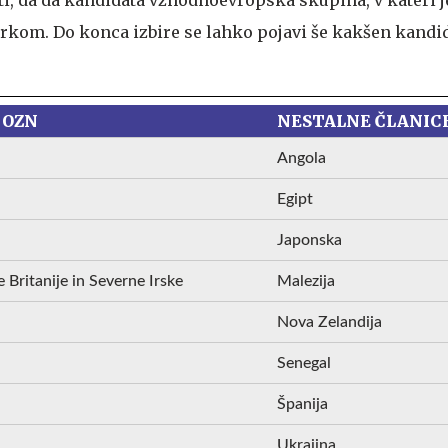
rkom. Do konca izbire se lahko pojavi še kakšen kandid
 OZN
NESTALNE ČLANIC
Angola
Egipt
Japonska
 Britanije in Severne Irske
Malezija
Nova Zelandija
Senegal
Španija
Ukrajina