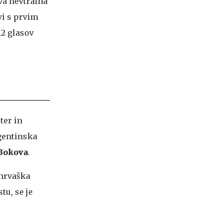
va nevtralna
vi s prvim
12 glasov
ter in
rgentinska
 Bokova
.
 hrvaška
tu, se je