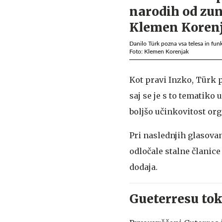
Danilo Türk pozna vsa telesa in funk
Foto: Klemen Korenjak
Kot pravi Inzko, Türk p
saj se je s to tematiko 
boljšo učinkovitost or
Pri naslednjih glasovan
odločale stalne članic
dodaja.
Gueterresu tok