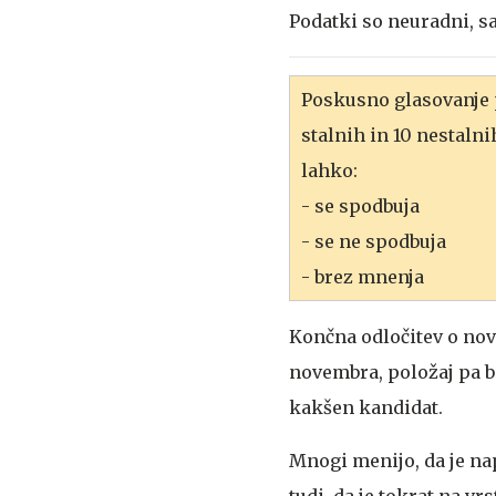
Podatki so neuradni, sa
Poskusno glasovanje p
stalnih in 10 nestaln
lahko:
- se spodbuja
- se ne spodbuja
- brez mnenja
Končna odločitev o no
novembra, položaj pa bo
kakšen kandidat.
Mnogi menijo, da je na
tudi, da je tokrat na v