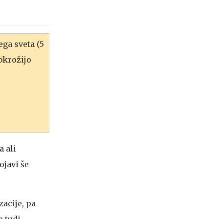
ga sveta (5
bkrožijo
 ali
ojavi še
acije, pa
e tudi