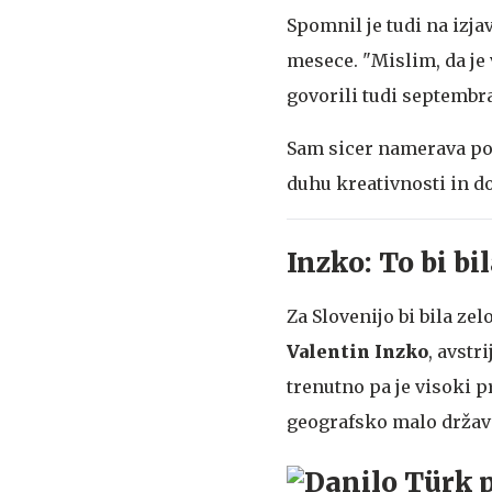
Spomnil je tudi na izja
mesece. "Mislim, da je 
govorili tudi septembra
Sam sicer namerava podp
duhu kreativnosti in dob
Inzko: To bi b
Za Slovenijo bi bila ze
Valentin Inzko
, avstr
trenutno pa je visoki 
geografsko malo državo