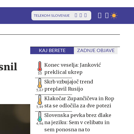
TELEKOM SLOVENIJE
KAJ BERETE
ZADNJE OBJAVE
snil
Konec veselja: Janković
preklical ukrep
10
Skrb vzbujajoč trend
preplavil Rusijo
5,67
Klakočar Zupančičeva in Rop
sta se odločila za dve potezi
5,49
Slovenska pevka brez dlake
na jeziku: Sem v celibatu in
4,96
sem ponosna na to