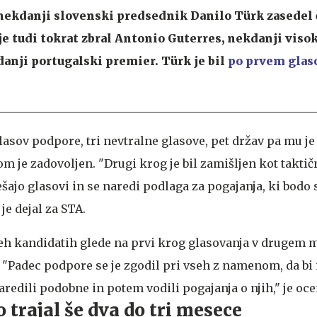
nekdanji slovenski predsednik
Danilo Türk
zasedel 
je tudi tokrat zbral Antonio Guterres, nekdanji viso
anji portugalski premier. Türk je bil
po prvem glas
glasov podpore, tri nevtralne glasove, pet držav pa mu j
om je zadovoljen. "Drugi krog je bil zamišljen kot takti
ajo glasovi in se naredi podlaga za pogajanja, ki bodo s
je dejal za STA.
vseh kandidatih glede na prvi krog glasovanja v drugem
 "Padec podpore se je zgodil pri vseh z namenom, da bi 
aredili podobne in potem vodili pogajanja o njih," je oce
 trajal še dva do tri mesece