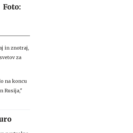
j in znotraj,
asvetov za
odo na koncu
n Rusija,"
turo