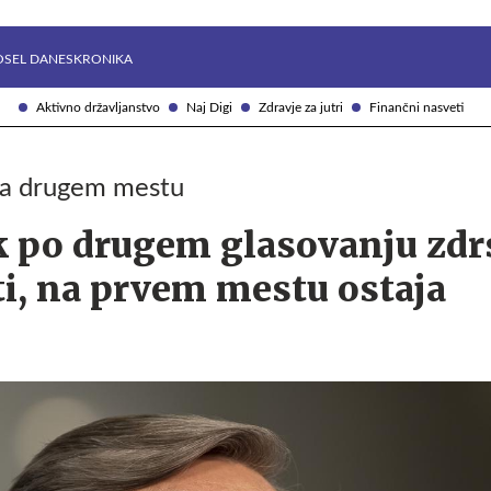
Želite prejemati e-novice?
Uživajmo pametno
OSEL DANES
KRONIKA
Aktivno državljanstvo
Naj Digi
Zdravje za jutri
Finančni nasveti
na drugem mestu
k po drugem glasovanju zdr
i, na prvem mestu ostaja