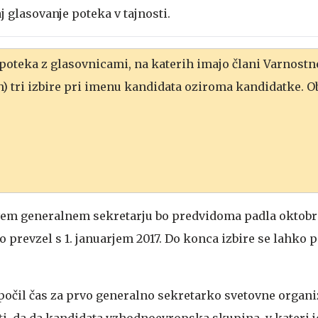
j glasovanje poteka v tajnosti.
oteka z glasovnicami, na katerih imajo člani Varnostne
ih) tri izbire pri imenu kandidata oziroma kandidatke. O
vem generalnem sekretarju bo predvidoma padla oktobra
 prevzel s 1. januarjem 2017. Do konca izbire se lahko p
počil čas za prvo generalno sekretarko svetovne organiz
rsti, da da kandidata vzhodnoevropska skupina, v kateri j