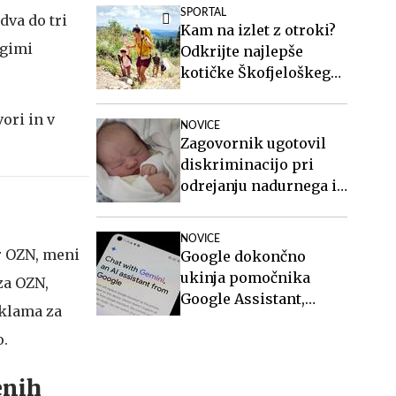
SPORTAL
dva do tri
Kam na izlet z otroki?
ugimi
Odkrijte najlepše
kotičke Škofjeloškega
hribovja.
ori in v
NOVICE
Zagovornik ugotovil
diskriminacijo pri
odrejanju nadurnega in
nočnega dela
NOVICE
ar OZN, meni
Google dokončno
ukinja pomočnika
 za OZN,
Google Assistant,
eklama za
zamenjal ga bo Gemini
o.