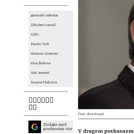
generalni sekretar
Združeni narodi
OZN
Danilo Türk
Antonio Guterres
Irina Bokova
Vuk Jeremić
Susane Malcorre
Foto: Ana Kovač
Dodajte med
prednostne vire
V drugem poskusnem g