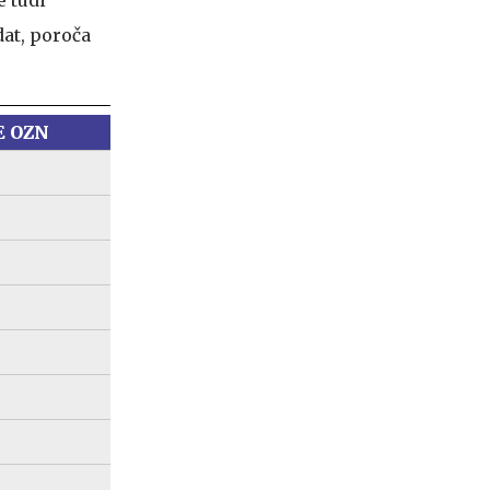
at, poroča
E OZN