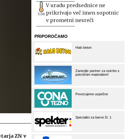
V uradu predsednice ne
prikrivajo več imen sopotnic
5,06
v prometni nesreči
tarja ZN v