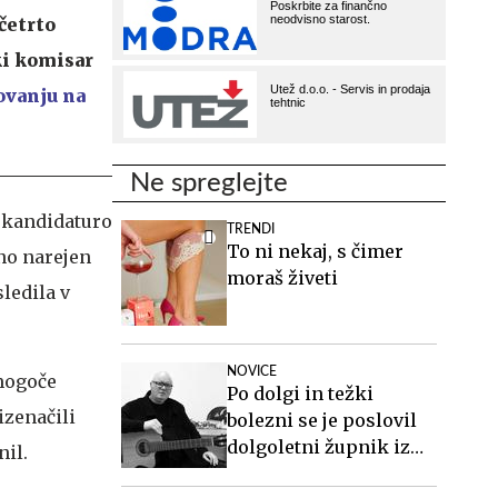
četrto
ki komisar
ovanju na
Ne spreglejte
e kandidaturo
TRENDI
To ni nekaj, s čimer
čno narejen
moraš živeti
ledila v
NOVICE
 mogoče
Po dolgi in težki
izenačili
bolezni se je poslovil
dolgoletni župnik iz
nil.
Senožeč