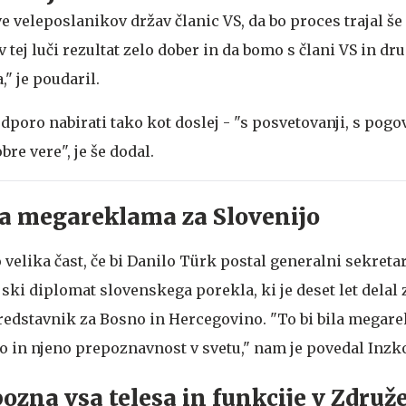
ve veleposlanikov držav članic VS, da bo proces trajal še 
v tej luči rezultat zelo dober in da bomo s člani VS in dr
," je poudaril.
oro nabirati tako kot doslej - "s posvetovanji, s pogov
re vere", je še dodal.
ila megareklama za Slovenijo
lo velika čast, če bi Danilo Türk postal generalni sekret
ijski diplomat slovenskega porekla, ki je deset let delal
predstavnik za Bosno in Hercegovino. "To bi bila megar
 in njeno prepoznavnost v svetu," nam je povedal Inzk