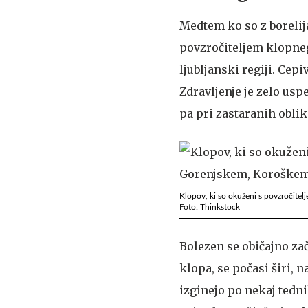
Medtem ko so z borelija
povzročiteljem klopne
ljubljanski regiji. Cepi
Zdravljenje je zelo usp
pa pri zastaranih oblik
Klopov, ki so okuženi s povzročitel
Foto: Thinkstock
Bolezen se običajno za
klopa, se počasi širi, 
izginejo po nekaj tedni