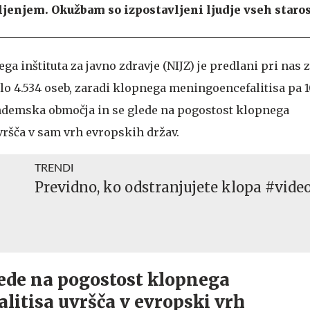
ljenjem. Okužbam so izpostavljeni ljudje vseh staros
a inštituta za javno zdravje (NIJZ) je predlani pri nas 
lo 4.534 oseb, zaradi klopnega meningoencefalitisa pa 1
ndemska območja in se glede na pogostost klopnega
ršča v sam vrh evropskih držav.
TRENDI
Previdno, ko odstranjujete klopa #vide
lede na pogostost klopnega
itisa uvršča v evropski vrh