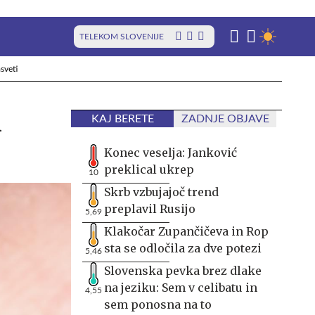
TELEKOM SLOVENIJE
sveti
i
KAJ BERETE
ZADNJE OBJAVE
Konec veselja: Janković
preklical ukrep
10
Skrb vzbujajoč trend
preplavil Rusijo
5,69
Klakočar Zupančičeva in Rop
sta se odločila za dve potezi
5,46
Slovenska pevka brez dlake
na jeziku: Sem v celibatu in
4,55
sem ponosna na to