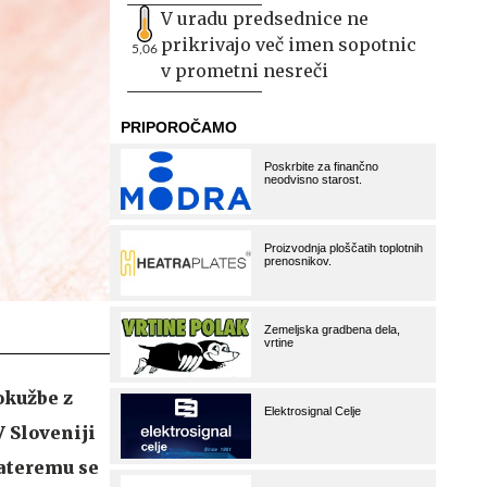
V uradu predsednice ne
prikrivajo več imen sopotnic
5,06
v prometni nesreči
okužbe z
V Sloveniji
kateremu se