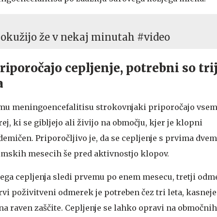
 okužijo že v nekaj minutah #video
iporočajo cepljenje, potrebni so tri
a
emu meningoencefalitisu strokovnjaki priporočajo vse
ej, ki se gibljejo ali živijo na območju, kjer je klopni
emičen. Priporočljivo je, da se cepljenje s prvima dve
mskih mesecih še pred aktivnostjo klopov.
ga cepljenja sledi prvemu po enem mesecu, tretji odm
rvi poživitveni odmerek je potreben čez tri leta, kasneje
zna raven zaščite. Cepljenje se lahko opravi na območni