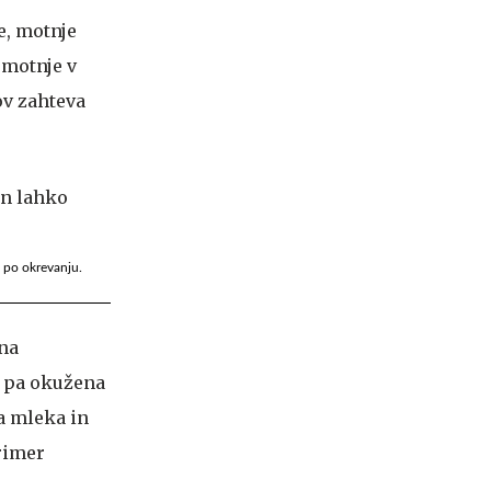
e, motnje
 motnje v
ov zahteva
i po okrevanju.
 na
ko pa okužena
a mleka in
primer