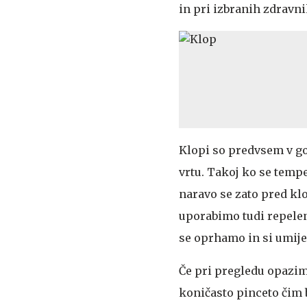
in pri izbranih zdravni
Klopi so predvsem v go
vrtu. Takoj ko se tempe
naravo se zato pred klo
uporabimo tudi repelent
se oprhamo in si umij
Če pri pregledu opazi
koničasto pinceto čim 