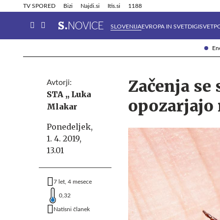
Info in obvestila
Tehnik
TV SPORED
Bizi
Najdi.si
Itis.si
1188
SLOVENIJA
EVROPA IN SVET
DIGISVET
P
Ene
Začenja se 
Avtorji:
STA ,,
Luka
opozarjajo
Mlakar
Ponedeljek,
1. 4. 2019,
13.01
7 let, 4 mesece
0,32
Natisni članek