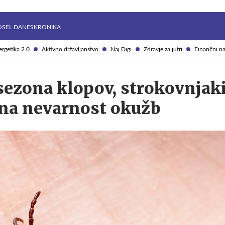
Želite prejemati e-novice?
Uživajmo pametno
OSEL DANES
KRONIKA
rgetika 2.0
Aktivno državljanstvo
Naj Digi
Zdravje za jutri
Finančni na
sezona klopov, strokovnjak
 na nevarnost okužb