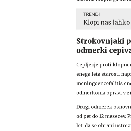
TRENDI
Klopi nas lahko
Strokovnjaki pr
odmerki cepiv
Cepljenje proti klopn
enega leta starosti napr
meningoencefalitis end
odmerkoma opravi v zi
Drugi odmerek osnovne
od pet do 12 mesecev. P
let, da se ohrani ustre