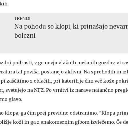
kih.
TRENDI
Na pohodu so klopi, ki prinašajo nevar
bolezni
zdni podrasti, v grmovju vlažnih mešanih gozdov, v trav
ratura tal poviša, postanejo aktivni. Na sprehodih in izl
pi zaščitimo z oblačili, pri katerih je čim več kože pokri
, svetujejo na NIJZ. Po vrnitvi iz narave natančno preg
emo glavo.
mo klopa, ga čim prej previdno odstranimo. "Klopa pri
bližje koži in ga z enakomernim gibom izvlečemo. Če de