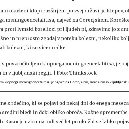
mi okuženi klopi razširjeni po vsej državi, je klopov, 
ga meningoencefalitisa, največ na Gorenjskem, Korošk
va proti lymski boreliozi pri ljudeh ni, zdravimo jo z ant
ešno in preprosto zgodaj v poteku bolezni, nekoliko bol
ah bolezni, ki so sicer redke.
jem klopnega meningoencefalitisa, je največ na Gorenjskem, Koroškem in v ljubljanski re
čne z rdečino, ki se pojavi od nekaj dni do enega mesec
na sredini bledi in dobi obliko obroča. Kožne spremembe
h. Kasneje oziroma tudi več let po okužbi se lahko pojav