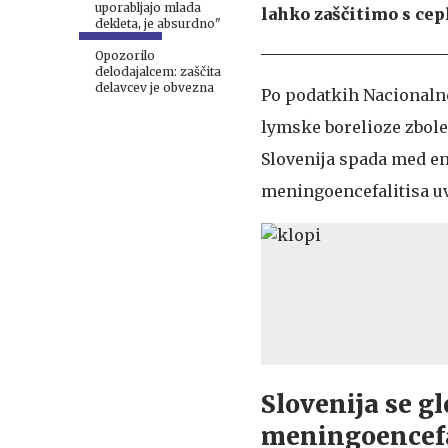
uporabljajo mlada
lahko zaščitimo s cep
dekleta, je absurdno"
Opozorilo
delodajalcem: zaščita
delavcev je obvezna
Po podatkih Nacionalneg
lymske borelioze zbole
Slovenija spada med e
meningoencefalitisa uv
Slovenija se g
meningoencefal