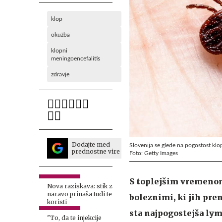
klop
okužba
klopni
meningoencefalitis
zdravje
Dodajte med
Slovenija se glede na pogostost klo
prednostne vire
Foto: Getty Images
S toplejšim vremenom 
Nova raziskava: stik z
naravo prinaša tudi te
boleznimi, ki jih pren
koristi
sta najpogostejša lym
"To, da te injekcije