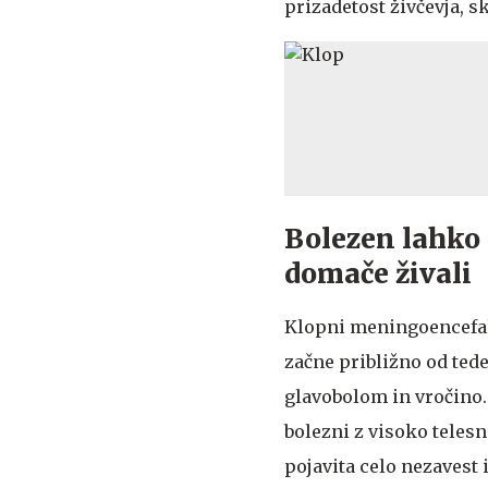
prizadetost živčevja, sk
Bolezen lahko p
domače živali
Klopni meningoencefalit
začne približno od ted
glavobolom in vročino.
bolezni z visoko teles
pojavita celo nezavest 