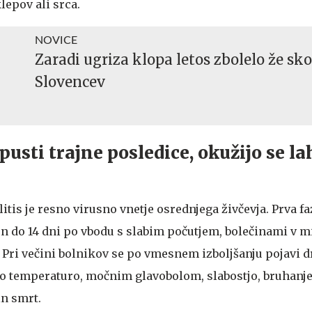
lepov ali srca.
NOVICE
Zaradi ugriza klopa letos zbolelo že sko
Slovencev
usti trajne posledice, okužijo se la
is je resno virusno vnetje osrednjega živčevja. Prva fa
en do 14 dni po vbodu s slabim počutjem, bolečinami v m
 Pri večini bolnikov se po vmesnem izboljšanju pojavi d
no temperaturo, močnim glavobolom, slabostjo, bruhanj
in smrt.