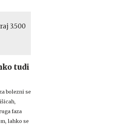
raj 3.500
hko tudi
za bolezni se
išicah,
ruga faza
em, lahko se