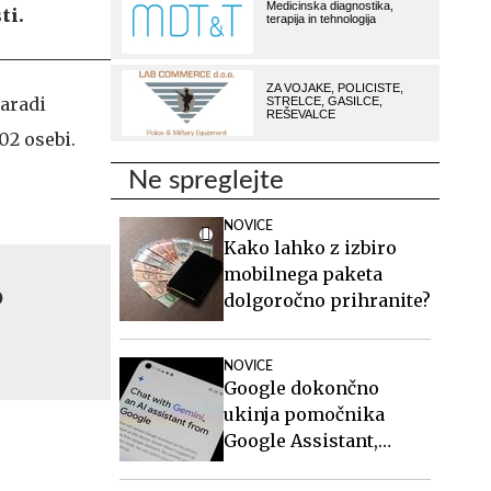
ti.
zaradi
02 osebi.
Ne spreglejte
NOVICE
Kako lahko z izbiro
mobilnega paketa
o
dolgoročno prihranite?
NOVICE
Google dokončno
ukinja pomočnika
Google Assistant,
zamenjal ga bo Gemini