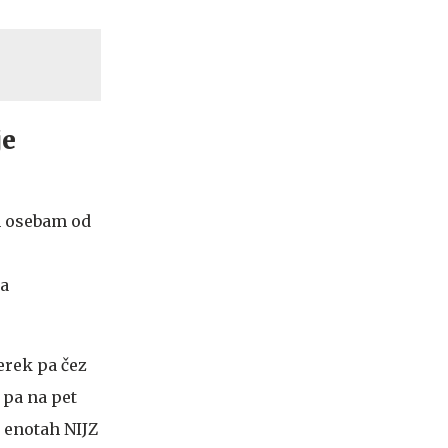
je
m osebam od
ma
erek pa čez
 pa na pet
h enotah NIJZ