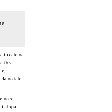
ne
i in celo na
etih v
te,
ledamo telo,
memo s
li klopa