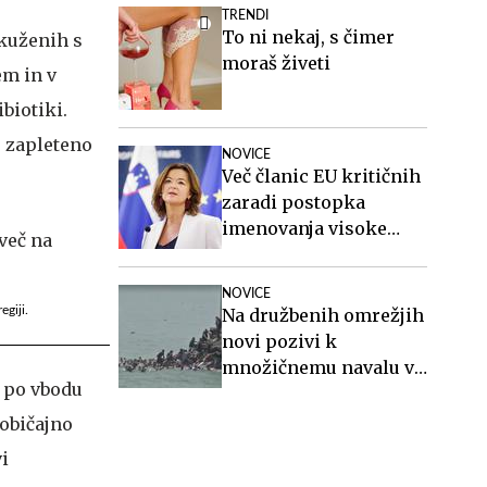
TRENDI
To ni nekaj, s čimer
okuženih s
moraš živeti
em in v
ibiotiki.
j zapleteno
NOVICE
Več članic EU kritičnih
zaradi postopka
imenovanja visoke
predstavnice za Sahel
NOVICE
giji.
Na družbenih omrežjih
novi pozivi k
množičnemu navalu v
a po vbodu
Ceuto
 običajno
i