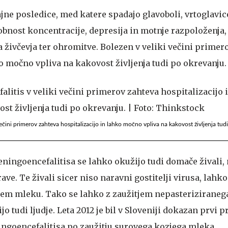
jne posledice, med katere spadajo glavoboli, vrtoglavic
bnost koncentracije, depresija in motnje razpoloženja,
živčevja ter ohromitve. Bolezen v veliki večini primer
o močno vpliva na kakovost življenja tudi po okrevanju.
ečini primerov zahteva hospitalizacijo in lahko močno vpliva na kakovost življenja tud
ingoencefalitisa se lahko okužijo tudi domače živali,
ave. Te živali sicer niso naravni gostitelji virusa, lah
vojem mleku. Tako se lahko z zaužitjem nepasteriziraneg
o tudi ljudje. Leta 2012 je bil v Sloveniji dokazan prvi 
goencefalitisa po zaužitju surovega kozjega mleka.