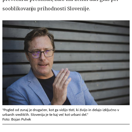
sooblikovanju prihodnosti Slovenije.
"Pogled od zunaj je drugačen, kot ga vidijo tisti, ki živijo in delajo izključno v
urbanih središčih. Slovenija je še kaj več kot urbani del."
Foto: Bojan Puhek