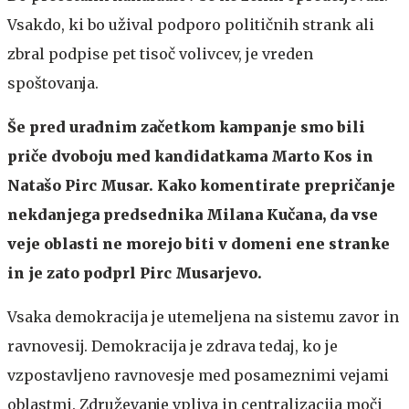
Vsakdo, ki bo užival podporo političnih strank ali
zbral podpise pet tisoč volivcev, je vreden
spoštovanja.
Še pred uradnim začetkom kampanje smo bili
priče dvoboju med kandidatkama Marto Kos in
Natašo Pirc Musar. Kako komentirate prepričanje
nekdanjega predsednika Milana Kučana, da vse
veje oblasti ne morejo biti v domeni ene stranke
in je zato podprl Pirc Musarjevo.
Vsaka demokracija je utemeljena na sistemu zavor in
ravnovesij. Demokracija je zdrava tedaj, ko je
vzpostavljeno ravnovesje med posameznimi vejami
oblastmi. Združevanje vpliva in centralizacija moči