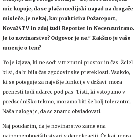
mir kupuje, da se plača medijski napad na drugače
misleče, je nekaj, kar prakticira Požareport,
Nova24TV in zdaj tudi Reporter in Necenzurirano.
Je to novinarstvo? Odgovor je ne." Kakšno je vaše
mnenje o tem?
To je izjava, ki ne sodi v trenutni prostor in čas. Želel
bi si, da bi bila čas zgodovinske preteklosti. Vsakdo,
ki se poteguje za najvišje funkcije v državi, mora
prenesti tudi udarec pod pas. Tisti, ki vstopamo v
predsedniško tekmo, moramo biti še bolj tolerantni.
Naša naloga je, da se znamo obvladovati.
Naj poudarim, da je novinarstvo zame ena
najpomembnejših stvari v demokraciji. Če kaj, mora