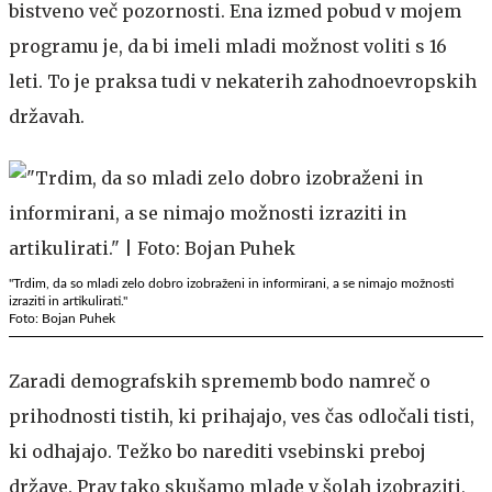
bistveno več pozornosti. Ena izmed pobud v mojem
programu je, da bi imeli mladi možnost voliti s 16
leti. To je praksa tudi v nekaterih zahodnoevropskih
državah.
"Trdim, da so mladi zelo dobro izobraženi in informirani, a se nimajo možnosti
izraziti in artikulirati."
Foto: Bojan Puhek
Zaradi demografskih sprememb bodo namreč o
prihodnosti tistih, ki prihajajo, ves čas odločali tisti,
ki odhajajo. Težko bo narediti vsebinski preboj
države. Prav tako skušamo mlade v šolah izobraziti,