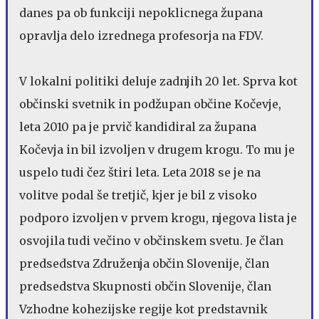
danes pa ob funkciji nepoklicnega župana
opravlja delo izrednega profesorja na FDV.
V lokalni politiki deluje zadnjih 20 let. Sprva kot
občinski svetnik in podžupan občine Kočevje,
leta 2010 pa je prvič kandidiral za župana
Kočevja in bil izvoljen v drugem krogu. To mu je
uspelo tudi čez štiri leta. Leta 2018 se je na
volitve podal še tretjič, kjer je bil z visoko
podporo izvoljen v prvem krogu, njegova lista je
osvojila tudi večino v občinskem svetu. Je član
predsedstva Združenja občin Slovenije, član
predsedstva Skupnosti občin Slovenije, član
Vzhodne kohezijske regije kot predstavnik