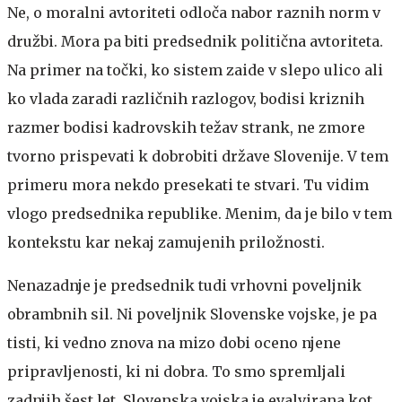
Ne, o moralni avtoriteti odloča nabor raznih norm v
družbi. Mora pa biti predsednik politična avtoriteta.
Na primer na točki, ko sistem zaide v slepo ulico ali
ko vlada zaradi različnih razlogov, bodisi kriznih
razmer bodisi kadrovskih težav strank, ne zmore
tvorno prispevati k dobrobiti države Slovenije. V tem
primeru mora nekdo presekati te stvari. Tu vidim
vlogo predsednika republike. Menim, da je bilo v tem
kontekstu kar nekaj zamujenih priložnosti.
Nenazadnje je predsednik tudi vrhovni poveljnik
obrambnih sil. Ni poveljnik Slovenske vojske, je pa
tisti, ki vedno znova na mizo dobi oceno njene
pripravljenosti, ki ni dobra. To smo spremljali
zadnjih šest let. Slovenska vojska je evalvirana kot