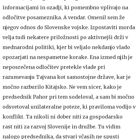
informacijami in ozadji, ki pomembno vplivajo na
odločitve posameznika. A vendar. Omenil sem že
njegov odnos do Slovenske vojske. Izpostaviti morda
velja tudi nekatere priložnosti po aktivnejši drži v
mednarodni politiki, kjer bi veljalo nekdanjo vlado
opozarjati na nespametne korake. Ena izmed njih je
neposrečena odločitev pretekle vlade pri
razumevanju Tajvana kot samostojne države, kar je
močno razburilo Kitajsko. Ne vem sicer, kako je
predsednik Pahor pri tem sodeloval, a sam bi močno
odsvetoval unilateralne poteze, ki praviloma vodijo v
konflikt. Ta nikoli ni dober niti za gospodarsko
rast niti za razvoj Slovenije in družbe. Tu vidim
nalogo predsednika, da stvari včasih ne spusti