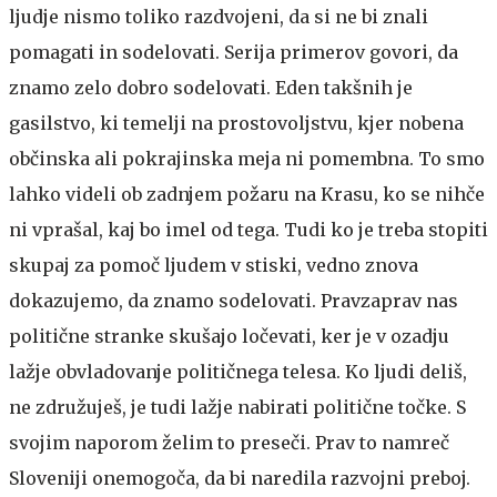
ljudje nismo toliko razdvojeni, da si ne bi znali
pomagati in sodelovati. Serija primerov govori, da
znamo zelo dobro sodelovati. Eden takšnih je
gasilstvo, ki temelji na prostovoljstvu, kjer nobena
občinska ali pokrajinska meja ni pomembna. To smo
lahko videli ob zadnjem požaru na Krasu, ko se nihče
ni vprašal, kaj bo imel od tega. Tudi ko je treba stopiti
skupaj za pomoč ljudem v stiski, vedno znova
dokazujemo, da znamo sodelovati. Pravzaprav nas
politične stranke skušajo ločevati, ker je v ozadju
lažje obvladovanje političnega telesa. Ko ljudi deliš,
ne združuješ, je tudi lažje nabirati politične točke. S
svojim naporom želim to preseči. Prav to namreč
Sloveniji onemogoča, da bi naredila razvojni preboj.