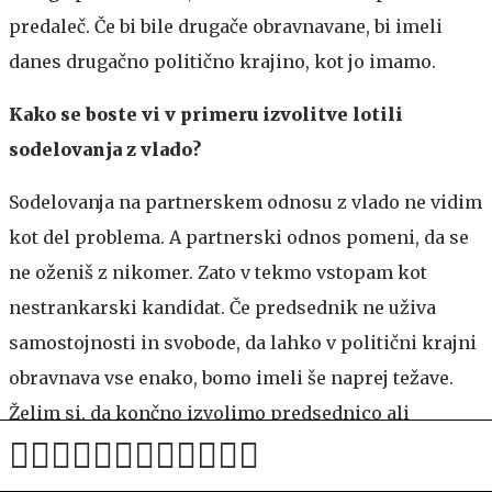
predaleč. Če bi bile drugače obravnavane, bi imeli
danes drugačno politično krajino, kot jo imamo.
Kako se boste vi v primeru izvolitve lotili
sodelovanja z vlado?
Sodelovanja na partnerskem odnosu z vlado ne vidim
kot del problema. A partnerski odnos pomeni, da se
ne oženiš z nikomer. Zato v tekmo vstopam kot
nestrankarski kandidat. Če predsednik ne uživa
samostojnosti in svobode, da lahko v politični krajni
obravnava vse enako, bomo imeli še naprej težave.
Želim si, da končno izvolimo predsednico ali
predsednika, ki ne bo imel bremen in dolgov do
nikogar. Tako bi lahko bil odgovoren le