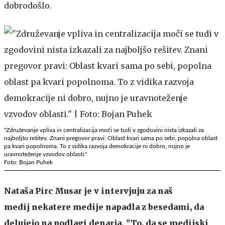
dobrodošlo.
"Združevanje vpliva in centralizacija moči se tudi v zgodovini nista izkazali za
najboljšo rešitev. Znani pregovor pravi: Oblast kvari sama po sebi, popolna oblast
pa kvari popolnoma. To z vidika razvoja demokracije ni dobro, nujno je
uravnoteženje vzvodov oblasti."
Foto: Bojan Puhek
Nataša Pirc Musar je v intervjuju za naš
medij nekatere medije napadla z besedami, da
delujejo na podlagi denarja. "To, da se medijski