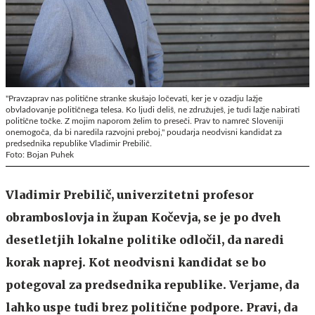
"Pravzaprav nas politične stranke skušajo ločevati, ker je v ozadju lažje
obvladovanje političnega telesa. Ko ljudi deliš, ne združuješ, je tudi lažje nabirati
politične točke. Z mojim naporom želim to preseči. Prav to namreč Sloveniji
onemogoča, da bi naredila razvojni preboj," poudarja neodvisni kandidat za
predsednika republike Vladimir Prebilič.
Foto: Bojan Puhek
Vladimir Prebilič, univerzitetni profesor
obramboslovja in župan Kočevja, se je po dveh
desetletjih lokalne politike odločil, da naredi
korak naprej. Kot neodvisni kandidat se bo
potegoval za predsednika republike. Verjame, da
lahko uspe tudi brez politične podpore. Pravi, da