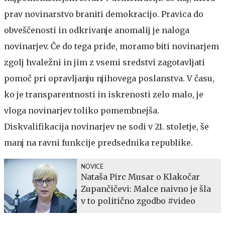
prav novinarstvo braniti demokracijo. Pravica do
obveščenosti in odkrivanje anomalij je naloga
novinarjev. Če do tega pride, moramo biti novinarjem
zgolj hvaležni in jim z vsemi sredstvi zagotavljati
pomoč pri opravljanju njihovega poslanstva. V času,
ko je transparentnosti in iskrenosti zelo malo, je
vloga novinarjev toliko pomembnejša.
Diskvalifikacija novinarjev ne sodi v 21. stoletje, še
manj na ravni funkcije predsednika republike.
NOVICE
Nataša Pirc Musar o Klakočar
Zupančičevi: Malce naivno je šla
v to politično zgodbo #video