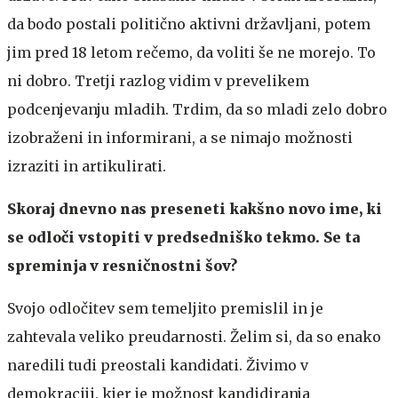
da bodo postali politično aktivni državljani, potem
jim pred 18 letom rečemo, da voliti še ne morejo. To
ni dobro. Tretji razlog vidim v prevelikem
podcenjevanju mladih. Trdim, da so mladi zelo dobro
izobraženi in informirani, a se nimajo možnosti
izraziti in artikulirati.
Skoraj dnevno nas preseneti kakšno novo ime, ki
se odloči vstopiti v predsedniško tekmo. Se ta
spreminja v resničnostni šov?
Svojo odločitev sem temeljito premislil in je
zahtevala veliko preudarnosti. Želim si, da so enako
naredili tudi preostali kandidati. Živimo v
demokraciji, kjer je možnost kandidiranja