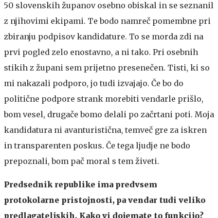
50 slovenskih županov osebno obiskal in se seznanil
z njihovimi ekipami. Te bodo namreč pomembne pri
zbiranju podpisov kandidature. To se morda zdi na
prvi pogled zelo enostavno, a ni tako. Pri osebnih
stikih z župani sem prijetno presenečen. Tisti, ki so
mi nakazali podporo, jo tudi izvajajo. Če bo do
politične podpore strank morebiti vendarle prišlo,
bom vesel, drugače bomo delali po začrtani poti. Moja
kandidatura ni avanturistična, temveč gre za iskren
in transparenten poskus. Če tega ljudje ne bodo
prepoznali, bom pač moral s tem živeti.
Predsednik republike ima predvsem
protokolarne pristojnosti, pa vendar tudi veliko
predlagateljskih. Kako vi dojemate to funkcijo?