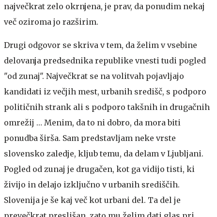
največkrat zelo okrnjena, je prav, da ponudim nekaj
več oziroma jo razširim.
Drugi odgovor se skriva v tem, da želim v vsebine
delovanja predsednika republike vnesti tudi pogled
"od zunaj". Največkrat se na volitvah pojavljajo
kandidati iz večjih mest, urbanih središč, s podporo
političnih strank ali s podporo takšnih in drugačnih
omrežij … Menim, da to ni dobro, da mora biti
ponudba širša. Sam predstavljam neke vrste
slovensko zaledje, kljub temu, da delam v Ljubljani.
Pogled od zunaj je drugačen, kot ga vidijo tisti, ki
živijo in delajo izključno v urbanih središčih.
Slovenija je še kaj več kot urbani del. Ta del je
prevečkrat preslišan, zato mu želim dati glas pri