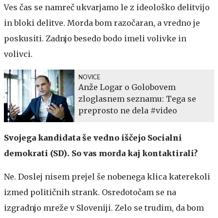
Ves čas se namreč ukvarjamo le z ideološko delitvijo
in bloki delitve. Morda bom razočaran, a vredno je
poskusiti. Zadnjo besedo bodo imeli volivke in
volivci.
NOVICE
Anže Logar o Golobovem
zloglasnem seznamu: Tega se
preprosto ne dela #video
Svojega kandidata še vedno iščejo Socialni
demokrati (SD). So vas morda kaj kontaktirali?
Ne. Doslej nisem prejel še nobenega klica katerekoli
izmed političnih strank. Osredotočam se na
izgradnjo mreže v Sloveniji. Zelo se trudim, da bom