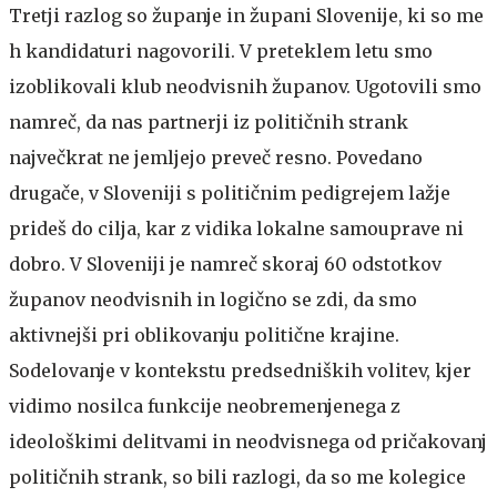
Tretji razlog so županje in župani Slovenije, ki so me
h kandidaturi nagovorili. V preteklem letu smo
izoblikovali klub neodvisnih županov. Ugotovili smo
namreč, da nas partnerji iz političnih strank
največkrat ne jemljejo preveč resno. Povedano
drugače, v Sloveniji s političnim pedigrejem lažje
prideš do cilja, kar z vidika lokalne samouprave ni
dobro. V Sloveniji je namreč skoraj 60 odstotkov
županov neodvisnih in logično se zdi, da smo
aktivnejši pri oblikovanju politične krajine.
Sodelovanje v kontekstu predsedniških volitev, kjer
vidimo nosilca funkcije neobremenjenega z
ideološkimi delitvami in neodvisnega od pričakovanj
političnih strank, so bili razlogi, da so me kolegice