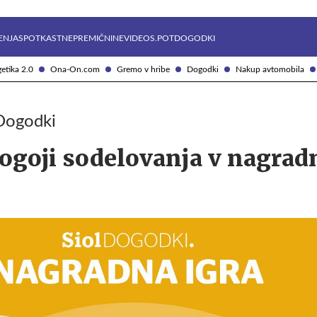
Želite prejemati e-novice?
Uživajmo pametno
ENJA
SPOTKAST
NEPREMIČNINE
VIDEOS.POT
DOGODKI
etika 2.0
Ona-On.com
Gremo v hribe
Dogodki
Nakup avtomobila
.Dogodki
pogoji sodelovanja v nagradn