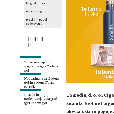
Nagradna igra
nagradna igra
pravila in pogoji
sodelovanja
To so nagrajenci
nagradne igre Zadeni
gol
Nagradna igra: Zadeni
gol in zadeni TV ali
cvrtnik
TSmedia, d. o. o., Ci
Pravila in pogoji
sodelovanja v nagradni
znamke Siol.net organ
igri Zadeni gol
obveznosti in pogoje 