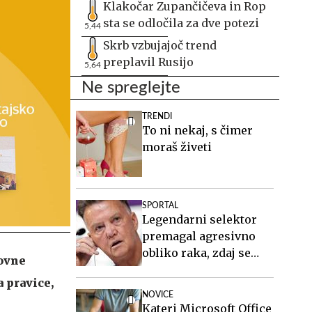
Klakočar Zupančičeva in Rop
sta se odločila za dve potezi
5,44
Skrb vzbujajoč trend
preplavil Rusijo
5,64
Ne spreglejte
TRENDI
To ni nekaj, s čimer
moraš živeti
SPORTAL
Legendarni selektor
premagal agresivno
obliko raka, zdaj se
govne
želi vrniti
 pravice,
NOVICE
Kateri Microsoft Office