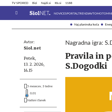
Info in obvestila
Tehnik
TV SPORED
Bizi
Najdi.si
Itis.si
1188
NOVICE
SPORTAL
TRENDI
AVTOMOTO
MN
Naj planinska koča
Energ
Avtor:
Nagradna igra: S
Siol.net
Pravila in 
Petek,
S.Dogodki
13. 2. 2026,
14.15
5 mesecev, 3 tedne
0,01
Natisni članek