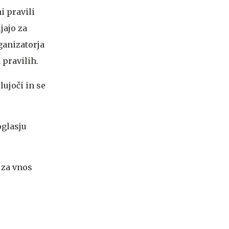
i pravili
jajo za
ganizatorja
 pravilih.
lujoči in se
oglasju
 za vnos