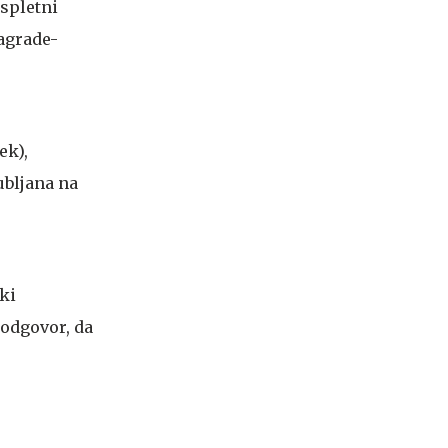
 spletni
nagrade-
ek),
ubljana na
ki
 odgovor, da