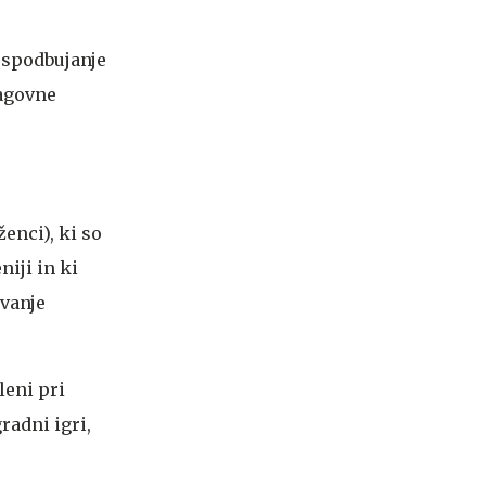
 spodbujanje
lagovne
enci), ki so
iji in ki
ovanje
leni pri
radni igri,