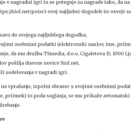
je v nagradni igri in se poteguje za nagrade tako, da na
tps://siol.net/poisci-svoj-najljubsi-dogodek-in-osvoji-
zavo do svojega najljubšega dogodka,
vojimi osebnimi podatki (elektronski naslov, ime, priim
sje, da mu družba TSmedia, d.o.o, Cigaletova 15, 1000 Lj
lov pošilja dnevne novice Siol.net,
vili sodelovanja v nagradi igri.
 na vprašanje, izpolni obrazec s svojimi osebnimi podat
me, priimek) in poda soglasja, se mu prikaže avtomatski
žrebanje.
ev