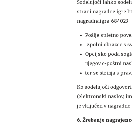
Sodelujoči lahko sodelu
strani nagradne igre ht
nagradnaigra-684023 :
Pošlje spletno pove
Izpolni obrazec s s
Opcijsko poda sogla
njegov e-poštni nas
ter se strinja s pra
Ko sodelujoči odgovori
(elektronski naslov, i
je vključen v nagradno 
6. Žrebanje nagrajenc