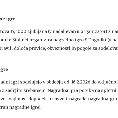
ne igre
letova 15, 1000 Ljubljana (v nadaljevanju organizator) z
mke Siol.net organizira nagradno igro S.Dogodki (v na
pravili določa pravice, obveznosti in pogoje za sodelova
igre
adni igri sodelujejo v obdobju od 16.2.2026 do vključno 3
 z zadnjim žrebanjem. Nagradna igra poteka na spletni 
i-svoj-najljubsi-dogodek-in-osvoji-nagrade-nagradnaigra
tran nagradne igre).