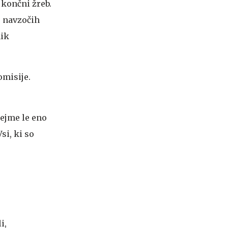
 končni žreb.
, navzočih
nik
omisije.
.
rejme le eno
si, ki so
i,