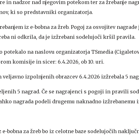
re in nadzor nad njegovim potekom ter za žrebanje nag
nov, ki so predstavniki organizatorja.
rebanjem iz e-bobna za žreb. Pogoj za osvojitev nagrade j
eba ni odkrila, da je izžrebani sodelujoči kršil pravila.
o potekalo na naslovu organizatorja TSmedia (Cigaletov
rom komisije in sicer: 6.4.2026, ob 10. uri.
 veljavno izpolnjenih obrazcev 6.4.2026 izžrebala 5 nag
ljenih 5 nagrad. Če se nagrajenci s pogoji in pravili so
e lahko nagrada podeli drugemu naknadno izžrebanemu 
 e-bobna za žreb bo iz celotne baze sodelujočih naključ