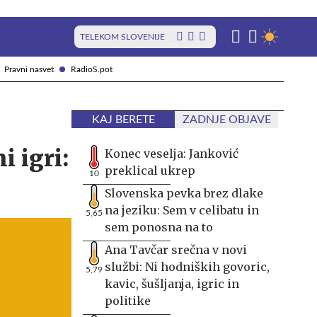
TELEKOM SLOVENIJE
Pravni nasvet
RadioS.pot
KAJ BERETE
ZADNJE OBJAVE
i igri:
Konec veselja: Janković
preklical ukrep
10
Slovenska pevka brez dlake
na jeziku: Sem v celibatu in
5,65
sem ponosna na to
Ana Tavčar srečna v novi
službi: Ni hodniških govoric,
5,79
kavic, šušljanja, igric in
politike