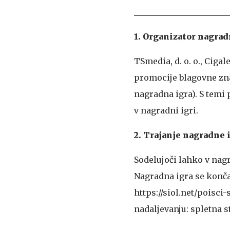
1. Organizator nagrad
TSmedia, d. o. o., Ciga
promocije blagovne zna
nagradna igra). S temi 
v nagradni igri.
2. Trajanje nagradne 
Sodelujoči lahko v nagr
Nagradna igra se konča
https://siol.net/poisc
nadaljevanju: spletna s