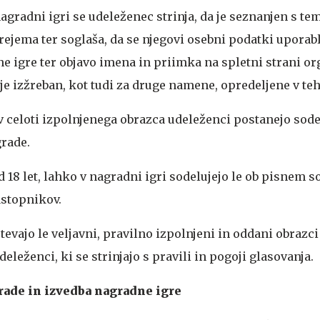
gradni igri se udeleženec strinja, da je seznanjen s tem
rejema ter soglaša, da se njegovi osebni podatki uporabl
 igre ter objavo imena in priimka na spletni strani or
e izžreban, kot tudi za druge namene, opredeljene v teh
v celoti izpolnjenega obrazca udeleženci postanejo sode
grade.
d 18 let, lahko v nagradni igri sodelujejo le ob pisnem s
astopnikov.
tevajo le veljavni, pravilno izpolnjeni in oddani obrazci
eleženci, ki se strinjajo s pravili in pogoji glasovanja.
rade in izvedba nagradne igre