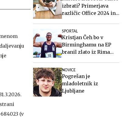
izbrati? Primerjava
različic Office 2024 in
Office 2021.
SPORTAL
 namenom
Kristjan Čeh bo v
Birminghamu na EP
daljevanju
branil zlato iz Rima
nje
2024
NOVICE
Pogrešan je
mladoletnik iz
Ljubljane
1.3.2026.
strani
-684023 (v