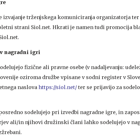
gre
 izvajanje trženjskega komuniciranja organizatorja ter
letni strani Siol.net. Hkrati je namen tudi promocija b
iol.net.
 v nagradni igri
odelujejo fizične ali pravne osebe (v nadaljevanju: udelež
ovenije oziroma družbe vpisane v sodni register v Sloven
letnega naslova
https://siol.net/
ter se prijavijo za sodel
posredno sodelujejo pri izvedbi nagradne igre, in zapos
ev ali/in njihovi družinski člani lahko sodelujejo v nag
zžrebani.