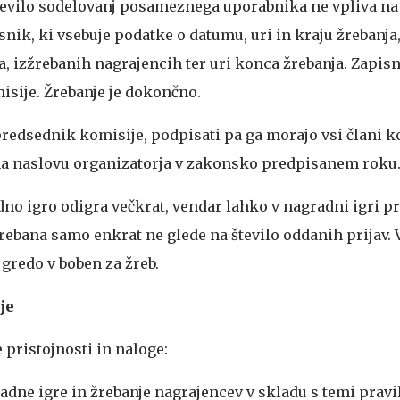
tevilo sodelovanj posameznega uporabnika ne vpliva na
snik, ki vsebuje podatke o datumu, uri in kraju žrebanja
a, izžrebanih nagrajencih ter uri konca žrebanja. Zapis
isije. Žrebanje je dokončno.
predsednik komisije, podpisati pa ga morajo vsi člani k
na naslovu organizatorja v zakonsko predpisanem roku
no igro odigra večkrat, vendar lahko v nagradni igri p
rebana samo enkrat ne glede na število oddanih prijav. V
gredo v boben za žreb.
je
 pristojnosti in naloge:
dne igre in žrebanje nagrajencev v skladu s temi pravil