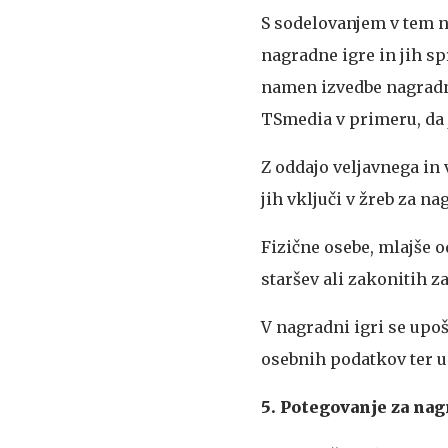
S sodelovanjem v tem na
nagradne igre in jih sp
namen izvedbe nagradne
TSmedia v primeru, da j
Z oddajo veljavnega in 
jih vključi v žreb za na
Fizične osebe, mlajše o
staršev ali zakonitih z
V nagradni igri se upoš
osebnih podatkov ter ud
5. Potegovanje za nag