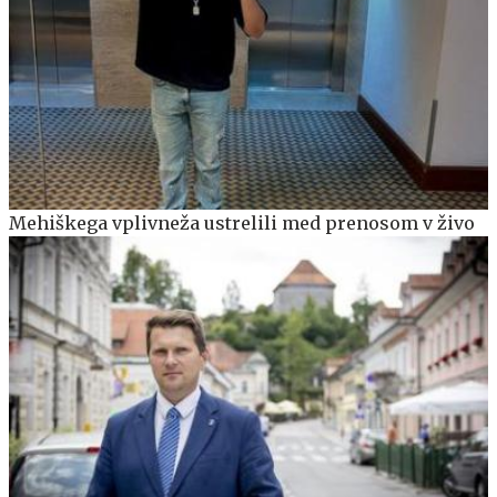
Mehiškega vplivneža ustrelili med prenosom v živo