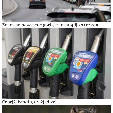
Znane so nove cene goriv, ki nastopijo s torkom
Cenejši bencin, dražji dizel