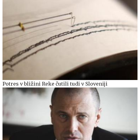
Potres v bližini Reke čutili tudi v Sloveniji