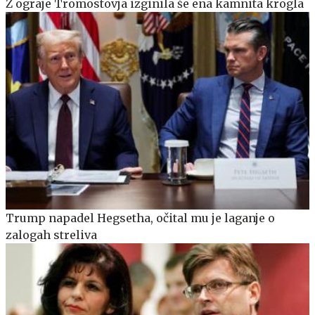
Z ograje Tromostovja izginila še ena kamnita krogla
Trump napadel Hegsetha, očital mu je laganje o
zalogah streliva