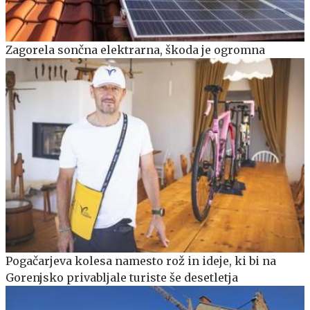
Zagorela sončna elektrarna, škoda je ogromna
Pogačarjeva kolesa namesto rož in ideje, ki bi na
Gorenjsko privabljale turiste še desetletja