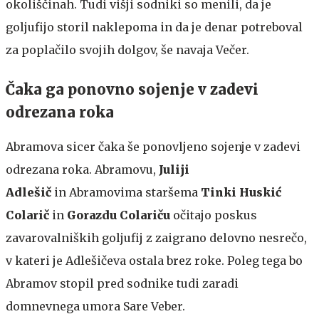
okoliščinah. Tudi višji sodniki so menili, da je
goljufijo storil naklepoma in da je denar potreboval
za poplačilo svojih dolgov, še navaja Večer.
Čaka ga ponovno sojenje v zadevi
odrezana roka
Abramova sicer čaka še ponovljeno sojenje v zadevi
odrezana roka. Abramovu,
Juliji
Adlešič
in Abramovima staršema
Tinki Huskić
Colarič
in
Gorazdu Colariču
očitajo poskus
zavarovalniških goljufij z zaigrano delovno nesrečo,
v kateri je Adlešičeva ostala brez roke. Poleg tega bo
Abramov stopil pred sodnike tudi zaradi
domnevnega umora Sare Veber.