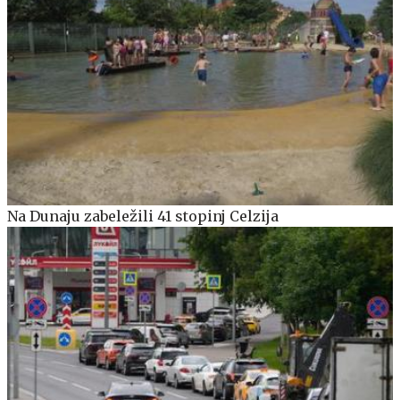
Na Dunaju zabeležili 41 stopinj Celzija