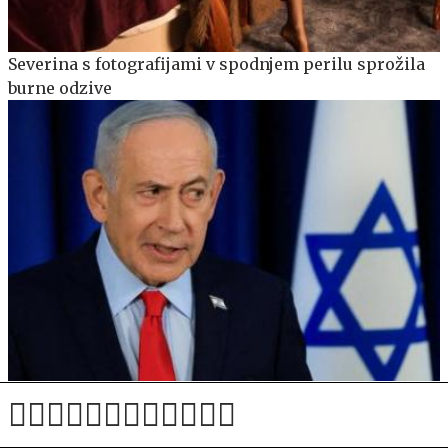
Severina s fotografijami v spodnjem perilu sprožila
burne odzive
Izrael Washingtonu izrazil pomisleke glede načrta
razorožitve Hamasa