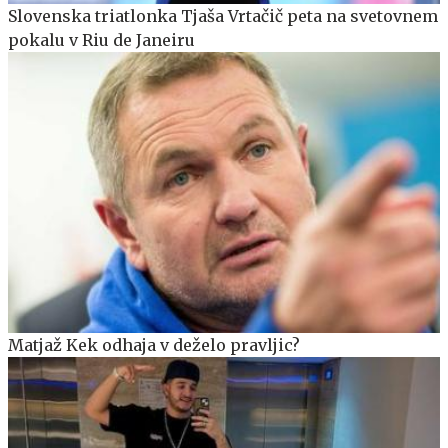
Slovenska triatlonka Tjaša Vrtačič peta na svetovnem
pokalu v Riu de Janeiru
Matjaž Kek odhaja v deželo pravljic?