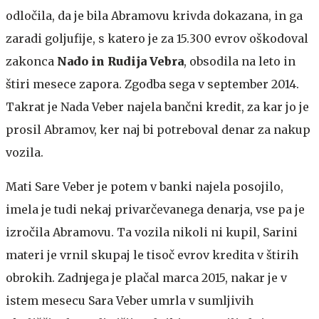
odločila, da je bila Abramovu krivda dokazana, in ga
zaradi goljufije, s katero je za 15.300 evrov oškodoval
zakonca
Nado in Rudija Vebra
, obsodila na leto in
štiri mesece zapora. Zgodba sega v september 2014.
Takrat je Nada Veber najela bančni kredit, za kar jo je
prosil Abramov, ker naj bi potreboval denar za nakup
vozila.
Mati Sare Veber je potem v banki najela posojilo,
imela je tudi nekaj privarčevanega denarja, vse pa je
izročila Abramovu. Ta vozila nikoli ni kupil, Sarini
materi je vrnil skupaj le tisoč evrov kredita v štirih
obrokih. Zadnjega je plačal marca 2015, nakar je v
istem mesecu Sara Veber umrla v sumljivih