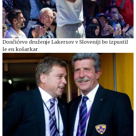
Dončićevo druženje Lakersov v Sloveniji bo izpustil
le en košarkar