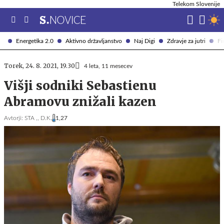
Telekom Slovenije
Energetika 2.0
Aktivno državljanstvo
Naj Digi
Zdravje za jutri
Fi
Torek, 24. 8. 2021, 19.30
4 leta, 11 mesecev
Višji sodniki Sebastienu
Abramovu znižali kazen
Avtorji:
STA ,,
D.K.
1,27