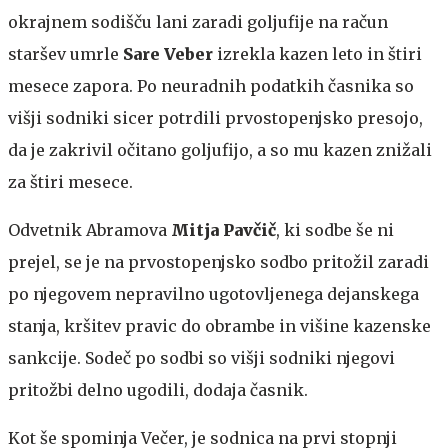
okrajnem sodišču lani zaradi goljufije na račun
staršev umrle
Sare Veber
izrekla kazen leto in štiri
mesece zapora. Po neuradnih podatkih časnika so
višji sodniki sicer potrdili prvostopenjsko presojo,
da je zakrivil očitano goljufijo, a so mu kazen znižali
za štiri mesece.
Odvetnik Abramova
Mitja Pavčič
, ki sodbe še ni
prejel, se je na prvostopenjsko sodbo pritožil zaradi
po njegovem nepravilno ugotovljenega dejanskega
stanja, kršitev pravic do obrambe in višine kazenske
sankcije. Sodeč po sodbi so višji sodniki njegovi
pritožbi delno ugodili, dodaja časnik.
Kot še spominja Večer, je sodnica na prvi stopnji