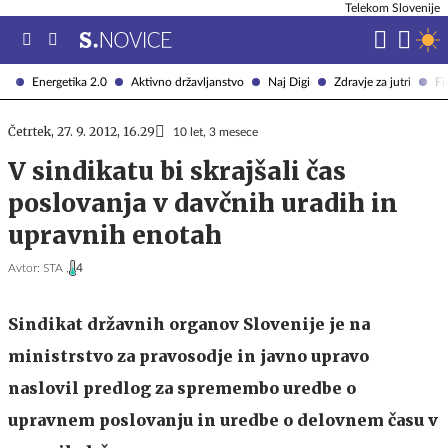
Telekom Slovenije
Energetika 2.0
Aktivno državljanstvo
Naj Digi
Zdravje za jutri
Fi
Četrtek, 27. 9. 2012, 16.29
10 let, 3 mesece
V sindikatu bi skrajšali čas
poslovanja v davčnih uradih in
upravnih enotah
Avtor:
STA ,
4
Sindikat državnih organov Slovenije je na
ministrstvo za pravosodje in javno upravo
naslovil predlog za spremembo uredbe o
upravnem poslovanju in uredbe o delovnem času v