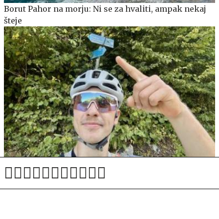
Borut Pahor na morju: Ni se za hvaliti, ampak nekaj
šteje
Adam Jordan bo v petih dneh skušal prekolesariti
turnokolesarsko pot