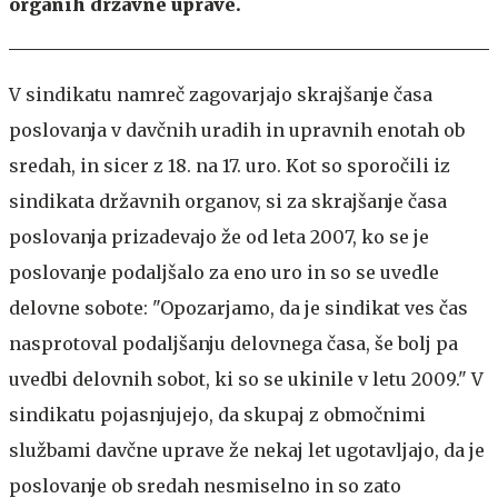
organih državne uprave.
V sindikatu namreč zagovarjajo skrajšanje časa
poslovanja v davčnih uradih in upravnih enotah ob
sredah, in sicer z 18. na 17. uro. Kot so sporočili iz
sindikata državnih organov, si za skrajšanje časa
poslovanja prizadevajo že od leta 2007, ko se je
poslovanje podaljšalo za eno uro in so se uvedle
delovne sobote: "Opozarjamo, da je sindikat ves čas
nasprotoval podaljšanju delovnega časa, še bolj pa
uvedbi delovnih sobot, ki so se ukinile v letu 2009." V
sindikatu pojasnjujejo, da skupaj z območnimi
službami davčne uprave že nekaj let ugotavljajo, da je
poslovanje ob sredah nesmiselno in so zato