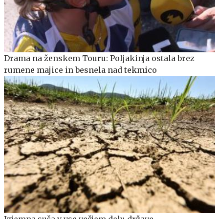
Drama na ženskem Touru: Poljakinja ostala brez
rumene majice in besnela nad tekmico
Izjemna suša v vse večjem delu države