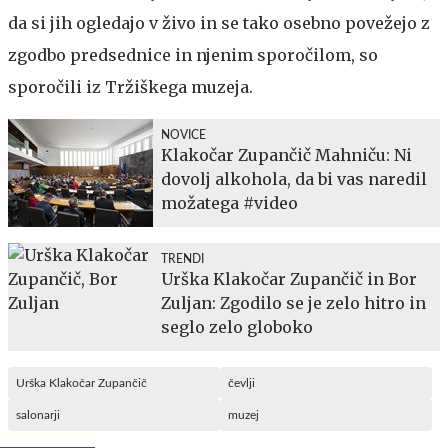
da si jih ogledajo v živo in se tako osebno povežejo z
zgodbo predsednice in njenim sporočilom, so
sporočili iz Tržiškega muzeja.
NOVICE
Klakočar Zupančič Mahniču: Ni
dovolj alkohola, da bi vas naredil
možatega #video
TRENDI
Urška Klakočar Zupančič in Bor
Zuljan: Zgodilo se je zelo hitro in
seglo zelo globoko
Urška Klakočar Zupančič
čevlji
salonarji
muzej