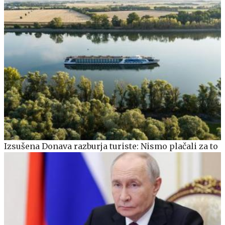
Izsušena Donava razburja turiste: Nismo plačali za to