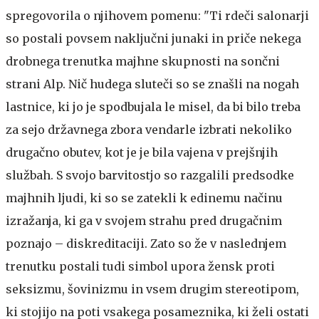
spregovorila o njihovem pomenu: "Ti rdeči salonarji
so postali povsem naključni junaki in priče nekega
drobnega trenutka majhne skupnosti na sončni
strani Alp. Nič hudega sluteči so se znašli na nogah
lastnice, ki jo je spodbujala le misel, da bi bilo treba
za sejo državnega zbora vendarle izbrati nekoliko
drugačno obutev, kot je je bila vajena v prejšnjih
službah. S svojo barvitostjo so razgalili predsodke
majhnih ljudi, ki so se zatekli k edinemu načinu
izražanja, ki ga v svojem strahu pred drugačnim
poznajo – diskreditaciji. Zato so že v naslednjem
trenutku postali tudi simbol upora žensk proti
seksizmu, šovinizmu in vsem drugim stereotipom,
ki stojijo na poti vsakega posameznika, ki želi ostati