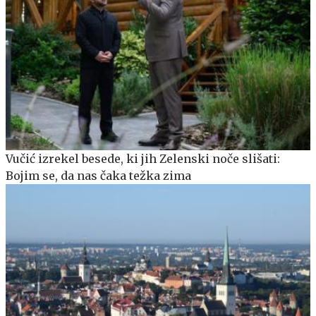
Vučić izrekel besede, ki jih Zelenski noče slišati:
Bojim se, da nas čaka težka zima