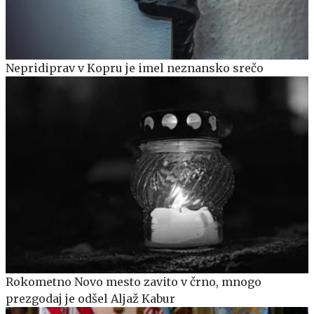
Nepridiprav v Kopru je imel neznansko srečo
Rokometno Novo mesto zavito v črno, mnogo
prezgodaj je odšel Aljaž Kabur