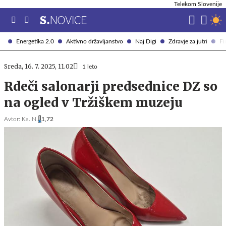
Telekom Slovenije
Energetika 2.0
Aktivno državljanstvo
Naj Digi
Zdravje za jutri
Fi
Sreda, 16. 7. 2025, 11.02
1 leto
Rdeči salonarji predsednice DZ so
na ogled v Tržiškem muzeju
Avtor:
Ka. N.
1,72