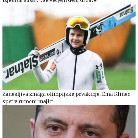
Zanesljiva zmaga olimpijske prvakinje, Ema Klinec
spet v rumeni majici