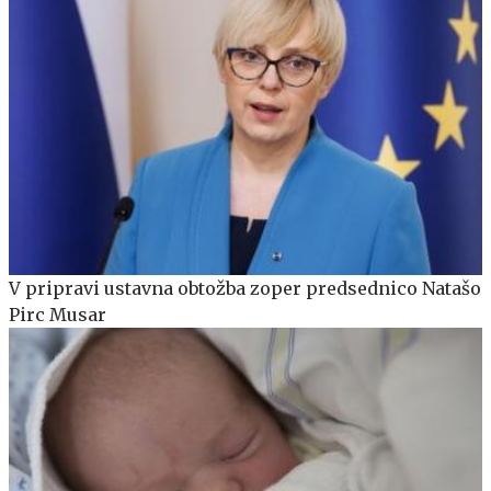
V pripravi ustavna obtožba zoper predsednico Natašo
Pirc Musar