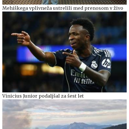
Mehiškega vplivneža ustrelili med prenosom v živo
Vinicius Junior podaljšal za šest let