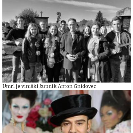
Umrl je viniški župnik Anton Gnidovec