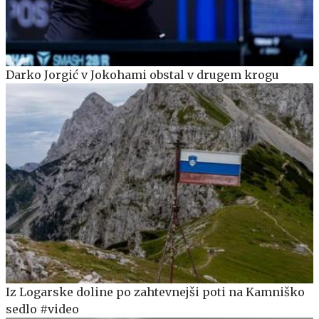
Darko Jorgić v Jokohami obstal v drugem krogu
Iz Logarske doline po zahtevnejši poti na Kamniško
sedlo #video