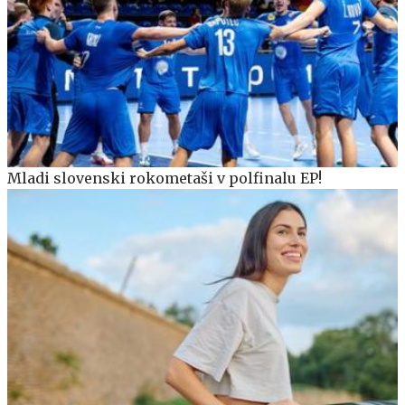
Mladi slovenski rokometaši v polfinalu EP!