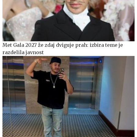
Met Gala 2027 že zdaj dviguje prah: izbira teme je
razdelila javnost