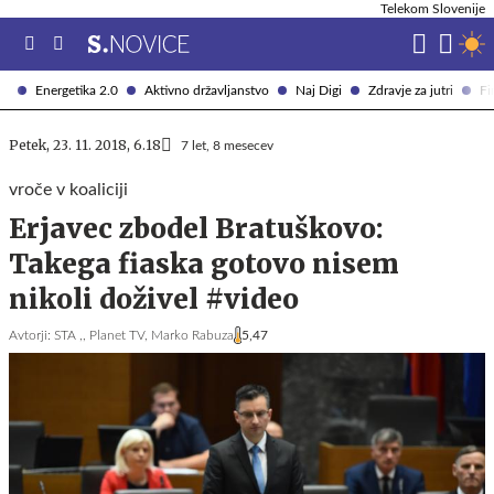
Telekom Slovenije
Energetika 2.0
Aktivno državljanstvo
Naj Digi
Zdravje za jutri
Fi
Petek, 23. 11. 2018, 6.18
7 let, 8 mesecev
vroče v koaliciji
Erjavec zbodel Bratuškovo:
Takega fiaska gotovo nisem
nikoli doživel #video
Avtorji:
STA ,,
Planet TV,
Marko Rabuza
5,47