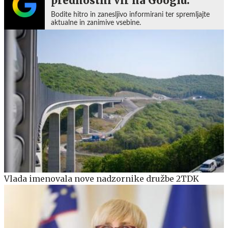
prednostni vir na Googlu.
Bodite hitro in zanesljivo informirani ter spremljajte
aktualne in zanimive vsebine.
Vlada imenovala nove nadzornike družbe 2TDK