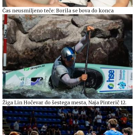
Čas neusmiljeno teče: Borila se bova do konca
Žiga Lin Hočevar do šestega mesta, Naja Pinterič 12.