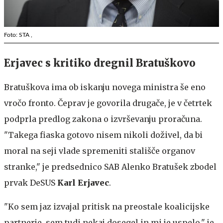
Foto: STA ,
Erjavec s kritiko dregnil Bratuškovo
Bratuškova ima ob iskanju novega ministra še eno
vročo fronto. Čeprav je govorila drugače, je v četrtek
podprla predlog zakona o izvrševanju proračuna.
"Takega fiaska gotovo nisem nikoli doživel, da bi
moral na seji vlade spremeniti stališče organov
stranke," je predsednico SAB Alenko Bratušek zbodel
prvak DeSUS
Karl Erjavec
.
"Ko sem jaz izvajal pritisk na preostale koalicijske
partnerje, sem tudi nekaj dosegel in mi je uspelo," je