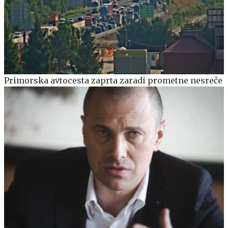
Primorska avtocesta zaprta zaradi prometne nesreče