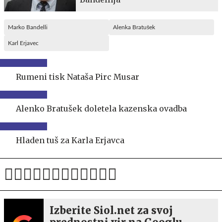
Marko Bandelli
Alenka Bratušek
Karl Erjavec
Rumeni tisk Nataša Pirc Musar
Alenko Bratušek doletela kazenska ovadba
Hladen tuš za Karla Erjavca
Izberite Siol.net za svoj