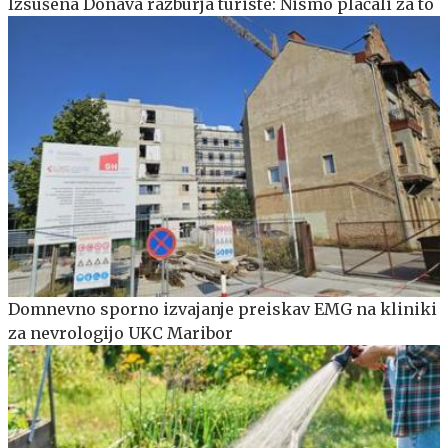
Izsušena Donava razburja turiste: Nismo plačali za to
Domnevno sporno izvajanje preiskav EMG na kliniki
za nevrologijo UKC Maribor