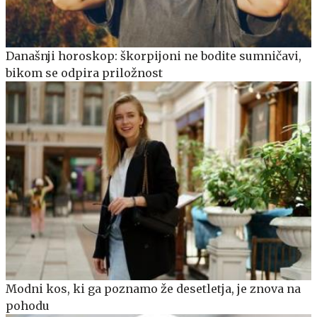
Današnji horoskop: škorpijoni ne bodite sumničavi,
bikom se odpira priložnost
Modni kos, ki ga poznamo že desetletja, je znova na
pohodu