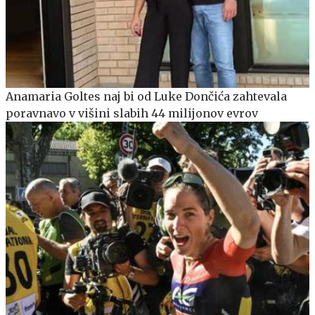
Anamaria Goltes naj bi od Luke Dončića zahtevala
poravnavo v višini slabih 44 milijonov evrov