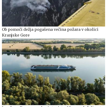
Ob pomoči dežja pogašena večina požara v okolici
Kranjske Gore