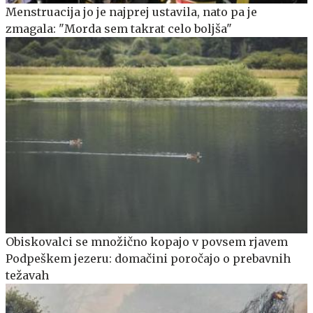
Menstruacija jo je najprej ustavila, nato pa je
zmagala: "Morda sem takrat celo boljša"
Obiskovalci se množično kopajo v povsem rjavem
Podpeškem jezeru: domačini poročajo o prebavnih
težavah