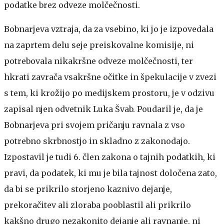
podatke brez odveze molčečnosti.
Bobnarjeva vztraja, da za vsebino, ki jo je izpovedala
na zaprtem delu seje preiskovalne komisije, ni
potrebovala nikakršne odveze molčečnosti, ter
hkrati zavrača vsakršne očitke in špekulacije v zvezi
s tem, ki krožijo po medijskem prostoru, je v odzivu
zapisal njen odvetnik Luka Švab. Poudaril je, da je
Bobnarjeva pri svojem pričanju ravnala z vso
potrebno skrbnostjo in skladno z zakonodajo.
Izpostavil je tudi 6. člen zakona o tajnih podatkih, ki
pravi, da podatek, ki mu je bila tajnost določena zato,
da bi se prikrilo storjeno kaznivo dejanje,
prekoračitev ali zloraba pooblastil ali prikrilo
kakšno drugo nezakonito dejanje ali ravnanje, ni