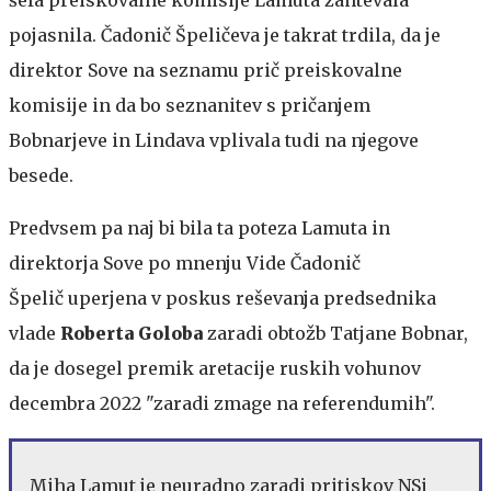
pojasnila. Čadonič Špeličeva je takrat trdila, da je
direktor Sove na seznamu prič preiskovalne
komisije in da bo seznanitev s pričanjem
Bobnarjeve in Lindava vplivala tudi na njegove
besede.
Predvsem pa naj bi bila ta poteza Lamuta in
direktorja Sove po mnenju Vide Čadonič
Špelič uperjena v poskus reševanja predsednika
vlade
Roberta Goloba
zaradi obtožb Tatjane Bobnar,
da je dosegel premik aretacije ruskih vohunov
decembra 2022 "zaradi zmage na referendumih".
Miha Lamut je neuradno zaradi pritiskov NSi