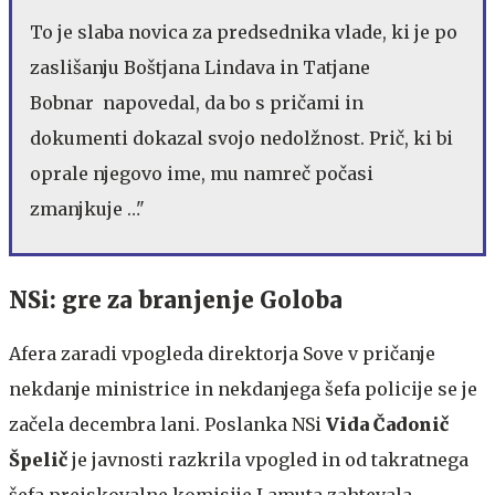
To je slaba novica za predsednika vlade, ki je po
zaslišanju Boštjana Lindava in Tatjane
Bobnar napovedal, da bo s pričami in
dokumenti dokazal svojo nedolžnost. Prič, ki bi
oprale njegovo ime, mu namreč počasi
zmanjkuje …"
NSi: gre za branjenje Goloba
Afera zaradi vpogleda direktorja Sove v pričanje
nekdanje ministrice in nekdanjega šefa policije se je
začela decembra lani. Poslanka NSi
Vida Čadonič
Špelič
je javnosti razkrila vpogled in od takratnega
šefa preiskovalne komisije Lamuta zahtevala