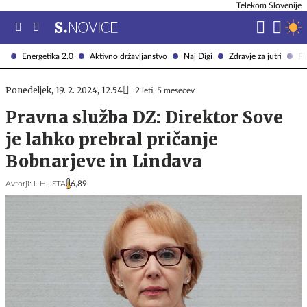
Telekom Slovenije
Energetika 2.0
Aktivno državljanstvo
Naj Digi
Zdravje za jutri
Fi
Ponedeljek, 19. 2. 2024, 12.54
2 leti, 5 mesecev
Pravna služba DZ: Direktor Sove
je lahko prebral pričanje
Bobnarjeve in Lindava
Avtorji:
I. H.,
STA
6,89