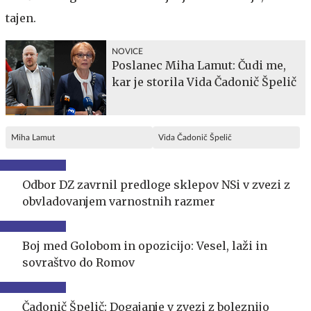
tajen.
NOVICE
Poslanec Miha Lamut: Čudi me,
kar je storila Vida Čadonič Špelič
Miha Lamut
Vida Čadonič Špelič
Odbor DZ zavrnil predloge sklepov NSi v zvezi z
obvladovanjem varnostnih razmer
Boj med Golobom in opozicijo: Vesel, laži in
sovraštvo do Romov
Čadonič Špelič: Dogajanje v zvezi z boleznijo