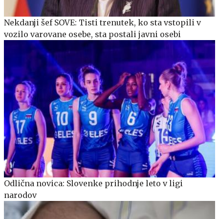
Nekdanji šef SOVE: Tisti trenutek, ko sta vstopili v
vozilo varovane osebe, sta postali javni osebi
Odlična novica: Slovenke prihodnje leto v ligi
narodov