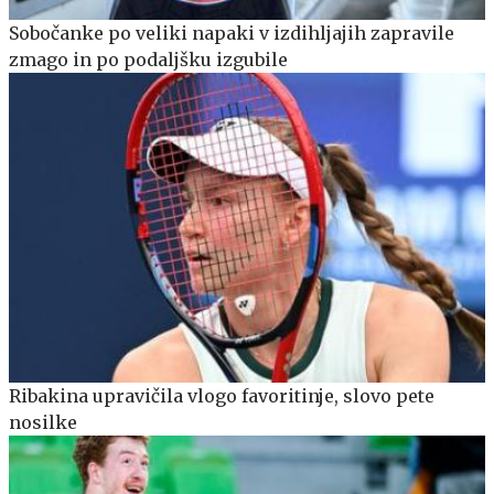
Sobočanke po veliki napaki v izdihljajih zapravile
zmago in po podaljšku izgubile
Ribakina upravičila vlogo favoritinje, slovo pete
nosilke