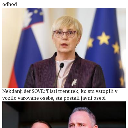
odhod
Nekdanji šef SOVE: Tisti trenutek, ko sta vstopili v
vozilo varovane osebe, sta postali javni osebi