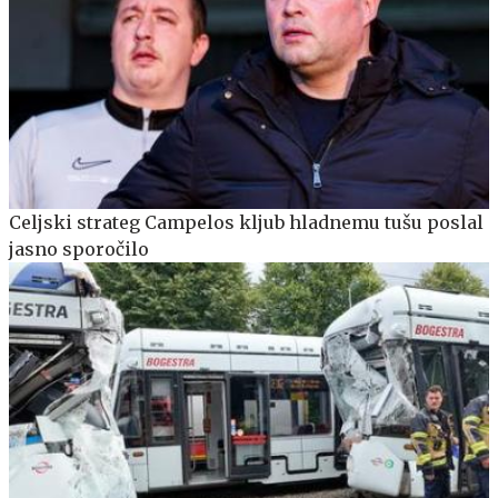
Celjski strateg Campelos kljub hladnemu tušu poslal
jasno sporočilo