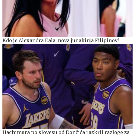
Kdo je Alexandra Eala, nova junakinja Filipinov?
Hachimura po slovesu od Dončića razkril razloge za