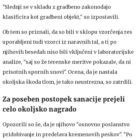
"Slednji se v skladu z gradbeno zakonodajo
klasificira kot gradbeni objekt," so izpostavili.
Ob tem so priznali, da so bili v sklopu vzorčenja res
uporabljeni tudi vzorci iz naravnih tal, a ti po
njihovih besedah niso bili vključeni v laboratorijske
analize, "saj so že terenske meritve pokazale, da ni
prisotnih spornih snovi". Ocena, da je nastala
okoljska škoda tlom, je tako neustrezna, so zatrdili.
Za poseben postopek sanacije prejeli
celo okoljsko nagrado
Opozorili so še, da je njihovo "osnovno poslanstvo
pridobivanje in predelava kremenovih peskov". "Po