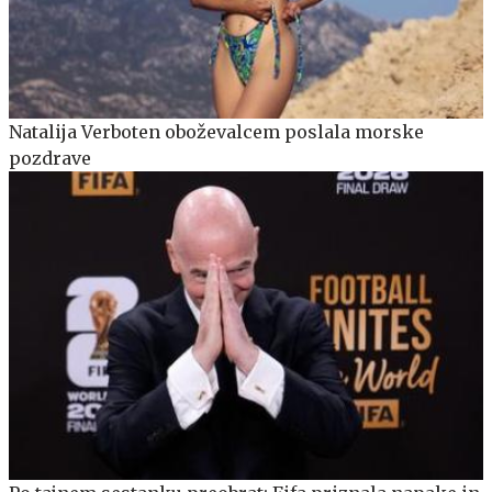
Natalija Verboten oboževalcem poslala morske
pozdrave