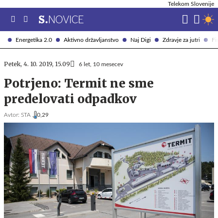
Telekom Slovenije
Energetika 2.0
Aktivno državljanstvo
Naj Digi
Zdravje za jutri
Fi
Petek, 4. 10. 2019, 15.09
6 let, 10 mesecev
Potrjeno: Termit ne sme
predelovati odpadkov
Avtor:
STA ,
0,29