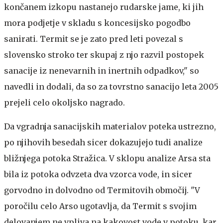
končanem izkopu nastanejo rudarske jame, ki jih
mora podjetje v skladu s koncesijsko pogodbo
sanirati. Termit se je zato pred leti povezal s
slovensko stroko ter skupaj z njo razvil postopek
sanacije iz nenevarnih in inertnih odpadkov," so
navedli in dodali, da so za tovrstno sanacijo leta 2005
prejeli celo okoljsko nagrado.
Da vgradnja sanacijskih materialov poteka ustrezno,
po njihovih besedah sicer dokazujejo tudi analize
bližnjega potoka Stražica. V sklopu analize Arsa sta
bila iz potoka odvzeta dva vzorca vode, in sicer
gorvodno in dolvodno od Termitovih območij. "V
poročilu celo Arso ugotavlja, da Termit s svojim
delovanjem ne vpliva na kakovost vode v potoku, kar