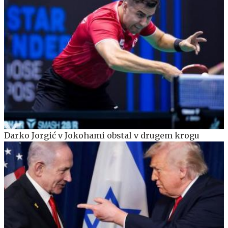
Darko Jorgić v Jokohami obstal v drugem krogu