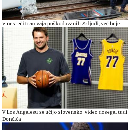
V nesreči tramvaja poškodovanih 25 ljudi, več huje
V Los Angelesu se učijo slovensko, video dosegel tudi
Dončića