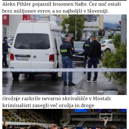
Aleks Pihler pojasnil fenomen Nafte. Čez noč ostali
brez milijonov evrov, a so najboljši v Sloveniji.
Grožnje razkrile nevarno skrivališče v Mostah:
kriminalisti zasegli več orožja in droge