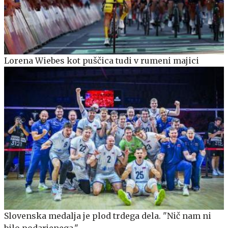
Lorena Wiebes kot puščica tudi v rumeni majici
Slovenska medalja je plod trdega dela. "Nič nam ni
bilo podarjenega."