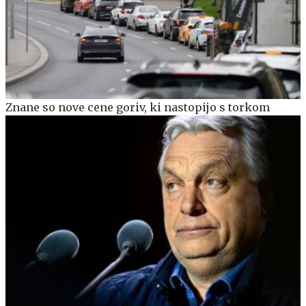
Znane so nove cene goriv, ki nastopijo s torkom