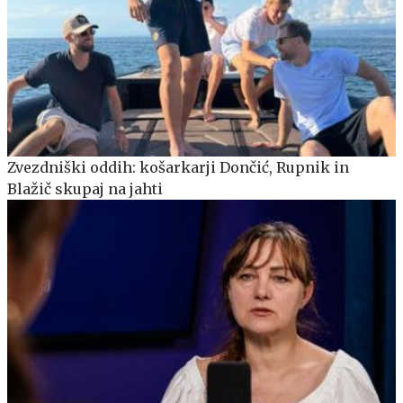
Zvezdniški oddih: košarkarji Dončić, Rupnik in
Blažič skupaj na jahti