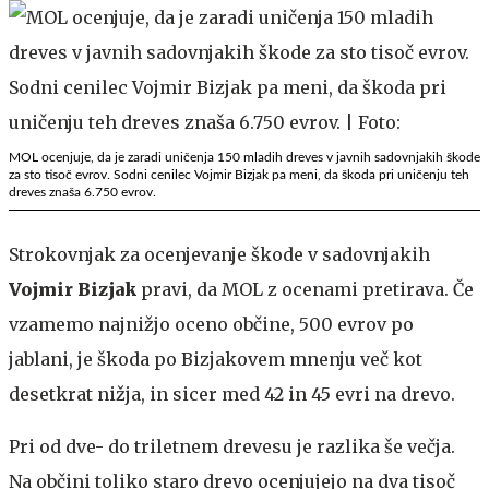
MOL ocenjuje, da je zaradi uničenja 150 mladih dreves v javnih sadovnjakih škode
za sto tisoč evrov. Sodni cenilec Vojmir Bizjak pa meni, da škoda pri uničenju teh
dreves znaša 6.750 evrov.
Strokovnjak za ocenjevanje škode v sadovnjakih
Vojmir Bizjak
pravi, da MOL z ocenami pretirava. Če
vzamemo najnižjo oceno občine, 500 evrov po
jablani, je škoda po Bizjakovem mnenju več kot
desetkrat nižja, in sicer med 42 in 45 evri na drevo.
Pri od dve- do triletnem drevesu je razlika še večja.
Na občini toliko staro drevo ocenjujejo na dva tisoč