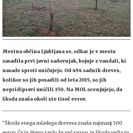
Mestna občina Ljubljana se, odkar je v mestu
zasadila prvi javni sadovnjak, bojuje z vandali, ki
nasade sproti uničujejo. Od 494 sadnih dreves,
kolikor so jih posadili od leta 2015, so jih
nepridipravi uničili 150. Na MOL ocenjujejo, da
škoda znaša okoli sto tisoč evrov.
"Škoda enega mladega drevesa znaša najmanj 500
evrov. Če je drevo raslo že več sezon, je škoda večja in