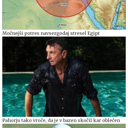
Močnejši potres navsezgodaj stresel Egipt
Pahorju tako vroče, da je v bazen skočil kar oblečen