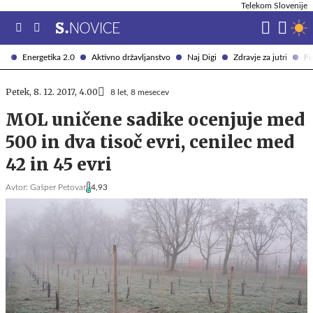
Telekom Slovenije
Energetika 2.0
Aktivno državljanstvo
Naj Digi
Zdravje za jutri
Fi
Petek, 8. 12. 2017, 4.00
8 let, 8 mesecev
MOL uničene sadike ocenjuje med
500 in dva tisoč evri, cenilec med
42 in 45 evri
Avtor:
Gašper Petovar
4,93