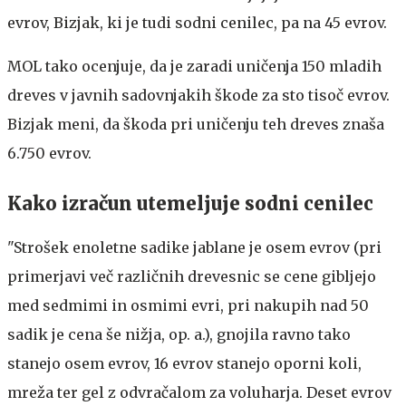
evrov, Bizjak, ki je tudi sodni cenilec, pa na 45 evrov.
MOL tako ocenjuje, da je zaradi uničenja 150 mladih
dreves v javnih sadovnjakih škode za sto tisoč evrov.
Bizjak meni, da škoda pri uničenju teh dreves znaša
6.750 evrov.
Kako izračun utemeljuje sodni cenilec
"Strošek enoletne sadike jablane je osem evrov (pri
primerjavi več različnih drevesnic se cene gibljejo
med sedmimi in osmimi evri, pri nakupih nad 50
sadik je cena še nižja, op. a.), gnojila ravno tako
stanejo osem evrov, 16 evrov stanejo oporni koli,
mreža ter gel z odvračalom za voluharja. Deset evrov