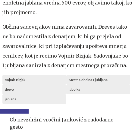
enoletna jablana vredna 500 evrov, objavimo takoj, ko
jih prejmemo.
Občina sadovnjakov nima zavarovanih. Dreves tako
ne bo nadomestila z denarjem, ki bi ga prejela od
zavarovalnice, ki pri izplačevanju upošteva mnenja
cenilcev, kot je recimo Vojmir Bizjak. Sadovnjake bo
Ljubljana sanirala z denarjem mestnega proračuna.
Vojmir Bizjak
Mestna občina Ljubljana
drevo
jabolka
jablana
Ob nevzdržni vročini Janković z radodarno
gesto