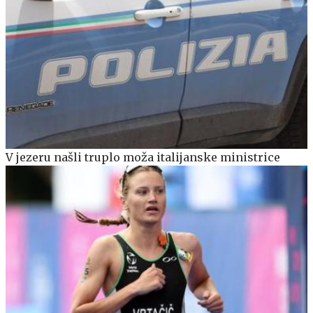
V jezeru našli truplo moža italijanske ministrice