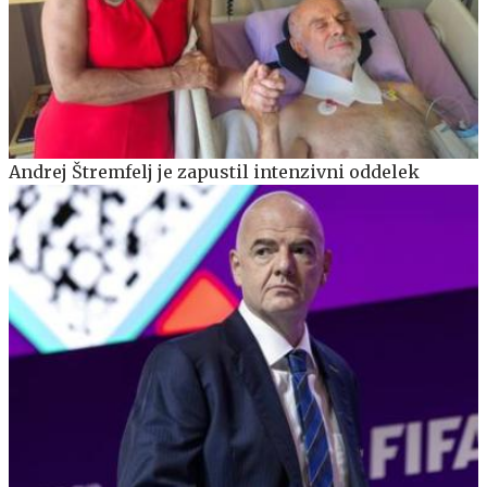
Andrej Štremfelj je zapustil intenzivni oddelek