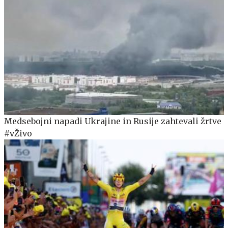
Medsebojni napadi Ukrajine in Rusije zahtevali žrtve
#vŽivo