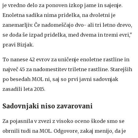
je vredno delo za ponoven izkop jame in sajenje.
Enoletna sadika nima pridelka, na dvoletni je
zanemarljiv. Če nadomeščajo dvo- ali tri letno drevo,
se doda še izpad pridelka, med dvema in tremi evri,"
pravi Bizjak.
To nanese 42 evrov za uničenje enoletne rastline in
največ 45 za nadomestitev triletne rastline. Starejših
po besedah MOL ni, saj so prvi javni sadovnjak
zasadili leta 2015.
Sadovnjaki niso zavarovani
Za pojasnila v zvezi z visoko oceno škode smo se
obrnili tudi na MOL. Odgovore, zakaj menijo, da je