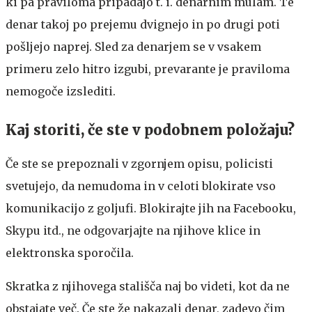
ki pa praviloma pripadajo t. i. denarnim mulam. Te
denar takoj po prejemu dvignejo in po drugi poti
pošljejo naprej. Sled za denarjem se v vsakem
primeru zelo hitro izgubi, prevarante je praviloma
nemogoče izslediti.
Kaj storiti, če ste v podobnem položaju?
Če ste se prepoznali v zgornjem opisu, policisti
svetujejo, da nemudoma in v celoti blokirate vso
komunikacijo z goljufi. Blokirajte jih na Facebooku,
Skypu itd., ne odgovarjajte na njihove klice in
elektronska sporočila.
Skratka z njihovega stališča naj bo videti, kot da ne
obstajate več. Če ste že nakazali denar, zadevo čim