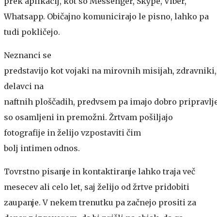
prek aplikacij, kot so Messenger, Skype, Viber,
Whatsapp. Običajno komunicirajo le pisno, lahko pa
tudi pokličejo.
Neznanci se
predstavijo kot vojaki na mirovnih misijah, zdravniki,
delavci na
naftnih ploščadih, predvsem pa imajo dobro pripravlj
so osamljeni in premožni. Žrtvam pošiljajo
fotografije in želijo vzpostaviti čim
bolj intimen odnos.
Tovrstno pisanje in kontaktiranje lahko traja več
mesecev ali celo let, saj želijo od žrtve pridobiti
zaupanje. V nekem trenutku pa začnejo prositi za