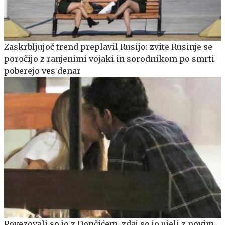
Zaskrbljujoč trend preplavil Rusijo: zvite Rusinje se
poročijo z ranjenimi vojaki in sorodnikom po smrti
poberejo ves denar
Povezovali so jo z Dončićem, zdaj so jo ujeli z novim