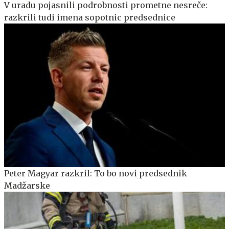
V uradu pojasnili podrobnosti prometne nesreče:
razkrili tudi imena sopotnic predsednice
Peter Magyar razkril: To bo novi predsednik
Madžarske