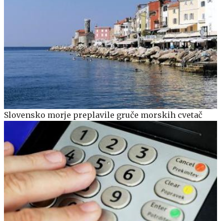
Slovensko morje preplavile gruče morskih cvetač