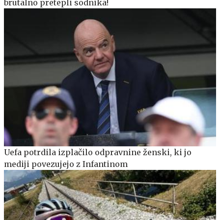
brutalno pretepli sodnika!
Uefa potrdila izplačilo odpravnine ženski, ki jo
mediji povezujejo z Infantinom