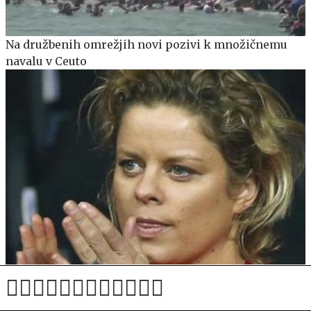
Na družbenih omrežjih novi pozivi k množičnemu
navalu v Ceuto
Kim Clijsters ostro proti predlogu Novaka Đokovića
#video