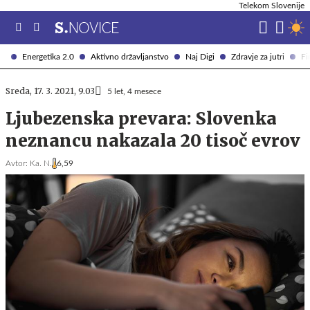
Telekom Slovenije
Energetika 2.0
Aktivno državljanstvo
Naj Digi
Zdravje za jutri
Fi
Sreda, 17. 3. 2021, 9.03
5 let, 4 mesece
Ljubezenska prevara: Slovenka
neznancu nakazala 20 tisoč evrov
Avtor:
Ka. N.
6,59