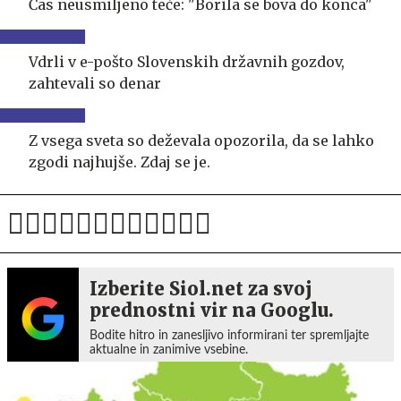
Čas neusmiljeno teče: "Borila se bova do konca"
Vdrli v e-pošto Slovenskih državnih gozdov,
zahtevali so denar
Z vsega sveta so deževala opozorila, da se lahko
zgodi najhujše. Zdaj se je.
Izberite Siol.net za svoj
prednostni vir na Googlu.
Bodite hitro in zanesljivo informirani ter spremljajte
aktualne in zanimive vsebine.