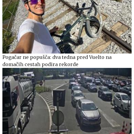
Pogačar ne popušča: dva tedna pred Vuelto na
domačih cestah podira rekorde