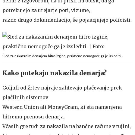
denar z izgovorom, da bi prišli na obisk, da ga
potrebujejo za urejanje poti, vizume,
razno drugo dokumentacijo, še pojasnjujejo policisti.
Sled za nakazanim denarjem hitro izgine, praktično nemogoče ga je izslediti.
Kako potekajo nakazila denarja?
Goljufi od žrtev najraje zahtevajo plačevanje prek
plačilnih sistemov
Western Union ali MoneyGram, ki sta namenjena
hitremu prenosu denarja.
Včasih gre tudi za nakazila na bančne račune v tujini,