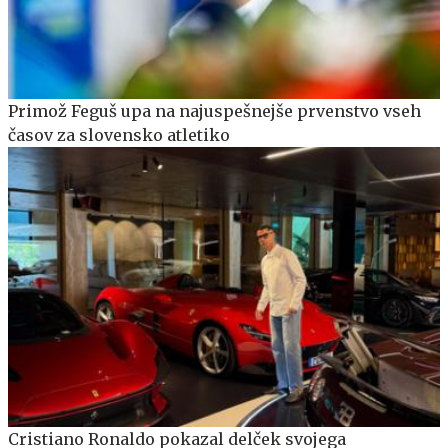
Primož Feguš upa na najuspešnejše prvenstvo vseh
časov za slovensko atletiko
Cristiano Ronaldo pokazal delček svojega