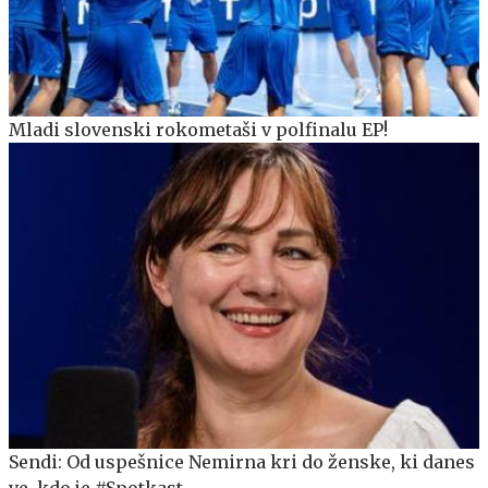
Mladi slovenski rokometaši v polfinalu EP!
Sendi: Od uspešnice Nemirna kri do ženske, ki danes