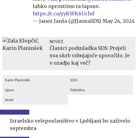
lahko oprostimo ta lapsus.
https://t.co/yyKWK6Uchd
— Janez Janša (@JJansaSDS)
May 24, 2024
NOVICE
Članici podmladka SDS: Prejeli
sva skrb vzbujajoče sporočilo. Je
v ozadju kaj več?
Karin Planinšek
SDS
izjava
Palestina
Izrael
Izraelsko veleposlaništvo v Ljubljani bo zaživelo
septembra