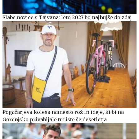
Slabe novice s Tajvana: leto 2027 bo najhujše do zdaj
Pogačarjeva kolesa namesto rož in ideje, ki bi na
Gorenjsko privabljale turiste še desetletja