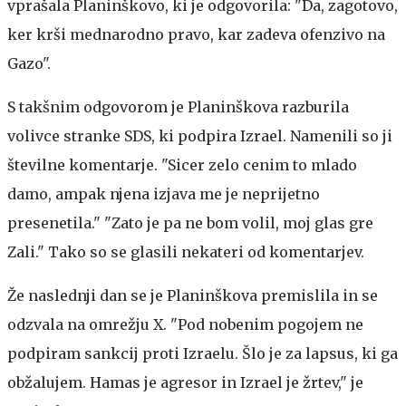
vprašala Planinškovo, ki je odgovorila: "Da, zagotovo,
ker krši mednarodno pravo, kar zadeva ofenzivo na
Gazo".
S takšnim odgovorom je Planinškova razburila
volivce stranke SDS, ki podpira Izrael. Namenili so ji
številne komentarje. "Sicer zelo cenim to mlado
damo, ampak njena izjava me je neprijetno
presenetila." "Zato je pa ne bom volil, moj glas gre
Zali." Tako so se glasili nekateri od komentarjev.
Že naslednji dan se je Planinškova premislila in se
odzvala na omrežju X. "Pod nobenim pogojem ne
podpiram sankcij proti Izraelu. Šlo je za lapsus, ki ga
obžalujem. Hamas je agresor in Izrael je žrtev," je