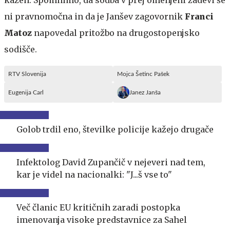
ni pravnomočna in da je Janšev zagovornik
Franci
Matoz
napovedal pritožbo na drugostopenjsko
sodišče.
RTV Slovenija
Mojca Šetinc Pašek
Eugenija Carl
Janez Janša
Golob trdil eno, številke policije kažejo drugače
Infektolog David Zupančič v nejeveri nad tem,
kar je videl na nacionalki: "J...š vse to"
Več članic EU kritičnih zaradi postopka
imenovanja visoke predstavnice za Sahel