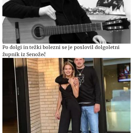
Po dolgi in težki bolezni se je poslovil dolgoletni
župnik iz Senožeč