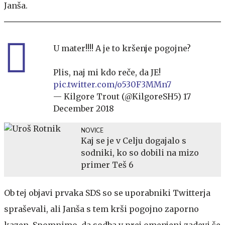
Janša.
U mater!!!! A je to kršenje pogojne?
Plis, naj mi kdo reče, da JE!
pic.twitter.com/o530F3MMn7
— Kilgore Trout (@KilgoreSH5)
17
December 2018
NOVICE
Kaj se je v Celju dogajalo s
sodniki, ko so dobili na mizo
primer Teš 6
Ob tej objavi prvaka SDS so se uporabniki Twitterja
spraševali, ali Janša s tem krši pogojno zaporno
kazen. Spomnimo, da sodba v prej omenjeni zadevi še