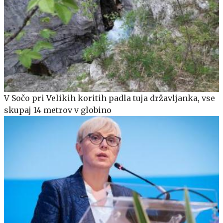
V Sočo pri Velikih koritih padla tuja državljanka, vse
skupaj 14 metrov v globino