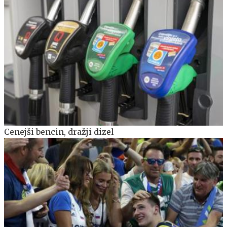
Cenejši bencin, dražji dizel