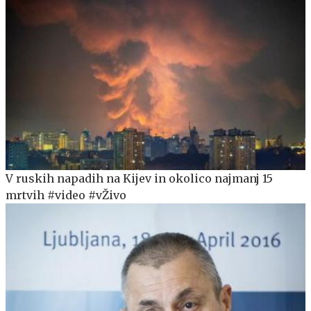
V ruskih napadih na Kijev in okolico najmanj 15
mrtvih #video #vŽivo