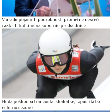
V uradu pojasnili podrobnosti prometne nesreče:
razkrili tudi imena sopotnic predsednice
Huda poškodba francoske skakalke, izpustila bo
celotno sezono