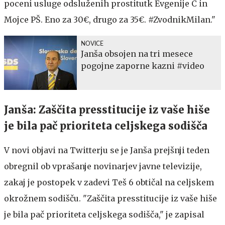
poceni usluge odsluženih prostitutk Evgenije C in
Mojce PŠ. Eno za 30€, drugo za 35€. #ZvodnikMilan."
NOVICE
Janša obsojen na tri mesece
pogojne zaporne kazni #video
Janša: Zaščita presstitucije iz vaše hiše
je bila pač prioriteta celjskega sodišča
V novi objavi na Twitterju se je Janša prejšnji teden
obregnil ob vprašanje novinarjev javne televizije,
zakaj je postopek v zadevi Teš 6 obtičal na celjskem
okrožnem sodišču. "Zaščita presstitucije iz vaše hiše
je bila pač prioriteta celjskega sodišča," je zapisal