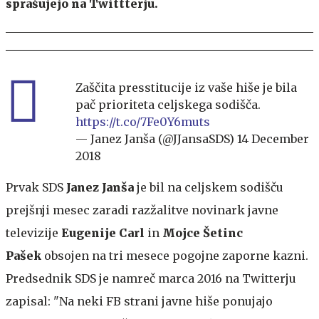
sprašujejo na Twittterju.
Zaščita presstitucije iz vaše hiše je bila
pač prioriteta celjskega sodišča.
https://t.co/7Fe0Y6muts
— Janez Janša (@JJansaSDS)
14 December
2018
Prvak SDS
Janez Janša
je bil na celjskem sodišču
prejšnji mesec zaradi razžalitve novinark javne
televizije
Eugenije Carl
in
Mojce Šetinc
Pašek
obsojen na tri mesece pogojne zaporne kazni.
Predsednik SDS je namreč marca 2016 na Twitterju
zapisal: "Na neki FB strani javne hiše ponujajo