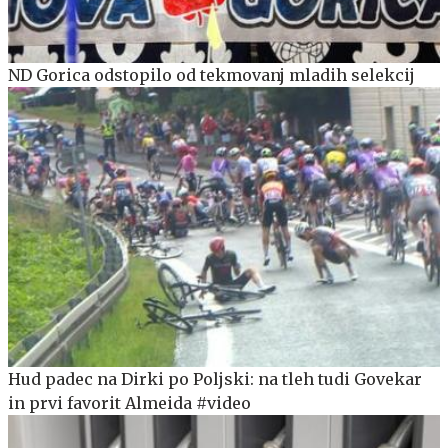
ND Gorica odstopilo od tekmovanj mladih selekcij
Hud padec na Dirki po Poljski: na tleh tudi Govekar
in prvi favorit Almeida #video