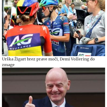
Urška Žigart brez prave moči, Demi Vollering do
zmage