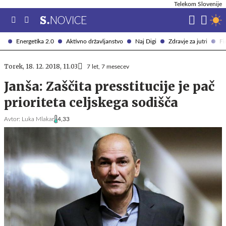
Telekom Slovenije
Energetika 2.0
Aktivno državljanstvo
Naj Digi
Zdravje za jutri
Fi
Torek, 18. 12. 2018, 11.03
7 let, 7 mesecev
Janša: Zaščita presstitucije je pač
prioriteta celjskega sodišča
Avtor:
Luka Mlakar
4,33