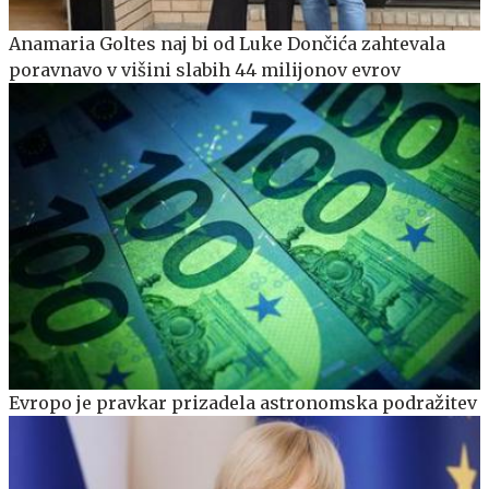
Anamaria Goltes naj bi od Luke Dončića zahtevala
poravnavo v višini slabih 44 milijonov evrov
Evropo je pravkar prizadela astronomska podražitev