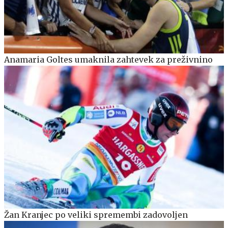
Anamaria Goltes umaknila zahtevek za preživnino
Žan Kranjec po veliki spremembi zadovoljen