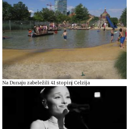
Na Dunaju zabeležili 41 stopinj Celzija