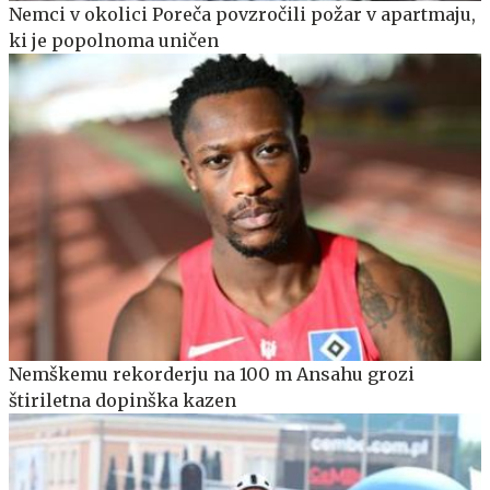
Nemci v okolici Poreča povzročili požar v apartmaju,
ki je popolnoma uničen
Nemškemu rekorderju na 100 m Ansahu grozi
štiriletna dopinška kazen