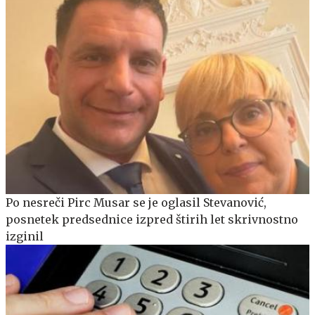
Po nesreči Pirc Musar se je oglasil Stevanović,
posnetek predsednice izpred štirih let skrivnostno
izginil