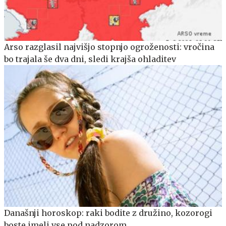
Arso razglasil najvišjo stopnjo ogroženosti: vročina
bo trajala še dva dni, sledi krajša ohladitev
Današnji horoskop: raki bodite z družino, kozorogi
boste imeli vse pod nadzorom