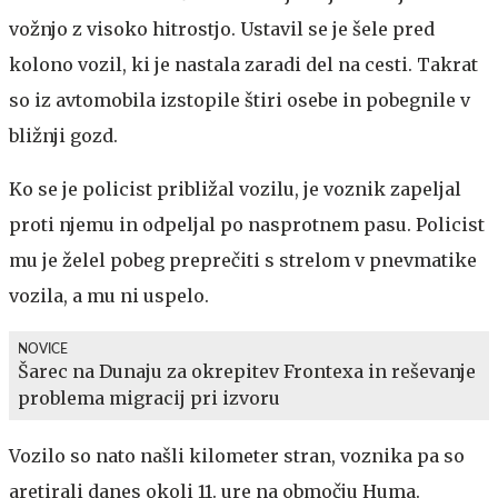
vožnjo z visoko hitrostjo. Ustavil se je šele pred
kolono vozil, ki je nastala zaradi del na cesti. Takrat
so iz avtomobila izstopile štiri osebe in pobegnile v
bližnji gozd.
Ko se je policist približal vozilu, je voznik zapeljal
proti njemu in odpeljal po nasprotnem pasu. Policist
mu je želel pobeg preprečiti s strelom v pnevmatike
vozila, a mu ni uspelo.
NOVICE
Šarec na Dunaju za okrepitev Frontexa in reševanje
problema migracij pri izvoru
Vozilo so nato našli kilometer stran, voznika pa so
aretirali danes okoli 11. ure na območju Huma.