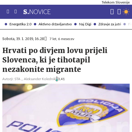
Telekom Slovenije
Energetika 2.0
Aktivno državljanstvo
Naj Digi
Zdravje za jutri
Fi
Sobota, 19. 1. 2019, 16.28
7 let, 6 mesecev
Hrvati po divjem lovu prijeli
Slovenca, ki je tihotapil
nezakonite migrante
Avtorji:
STA ,,
Aleksander Kolednik
3,41