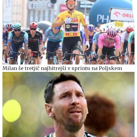
Milan še tretjič najhitrejši v sprintu na Poljskem