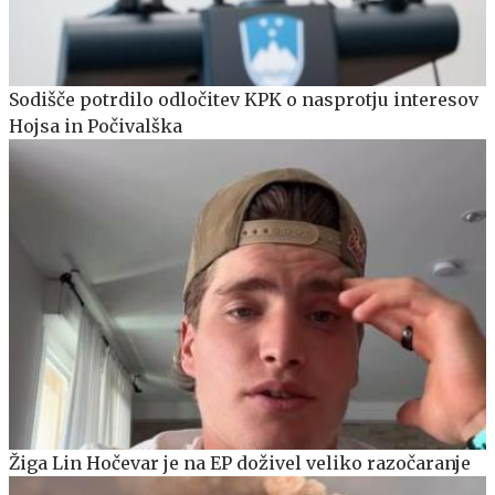
Sodišče potrdilo odločitev KPK o nasprotju interesov
Hojsa in Počivalška
Žiga Lin Hočevar je na EP doživel veliko razočaranje