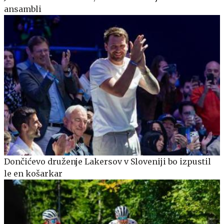
ansambli
Dončićevo druženje Lakersov v Sloveniji bo izpustil
le en košarkar