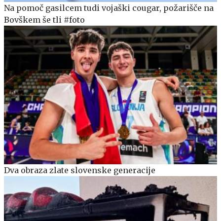
Na pomoč gasilcem tudi vojaški cougar, požarišče na
Bovškem še tli #foto
Dva obraza zlate slovenske generacije