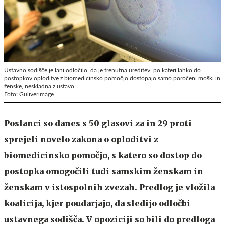
Ustavno sodišče je lani odločilo, da je trenutna ureditev, po kateri lahko do
postopkov oploditve z biomedicinsko pomočjo dostopajo samo poročeni moški in
ženske, neskladna z ustavo.
Foto: Guliverimage
Poslanci so danes s 50 glasovi za in 29 proti
sprejeli novelo zakona o oploditvi z
biomedicinsko pomočjo, s katero so dostop do
postopka omogočili tudi samskim ženskam in
ženskam v istospolnih zvezah. Predlog je vložila
koalicija, kjer poudarjajo, da sledijo odločbi
ustavnega sodišča. V opoziciji so bili do predloga