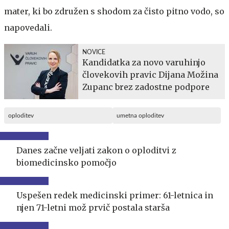
mater, ki bo združen s shodom za čisto pitno vodo, so
napovedali.
NOVICE
Kandidatka za novo varuhinjo
človekovih pravic Dijana Možina
Zupanc brez zadostne podpore
oploditev
umetna oploditev
Danes začne veljati zakon o oploditvi z
biomedicinsko pomočjo
Uspešen redek medicinski primer: 61-letnica in
njen 71-letni mož prvič postala starša