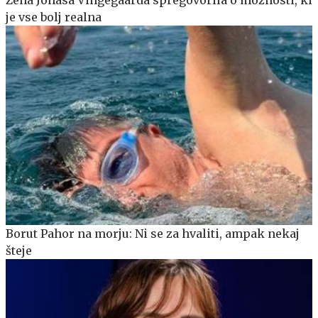
Žena Jonasa Vingegaarda spregovorila o možnosti, ki
je vse bolj realna
Borut Pahor na morju: Ni se za hvaliti, ampak nekaj
šteje