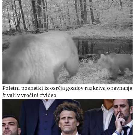
Poletni posnetki iz osrčja gozdov razkrivajo ravnanje
živali v vročini #video