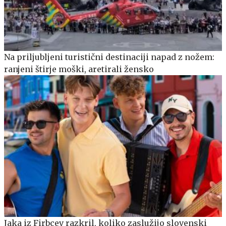
Na priljubljeni turistični destinaciji napad z nožem:
ranjeni štirje moški, aretirali žensko
Jaka iz Firbcev razkril, koliko zaslužijo slovenski