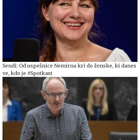
Sendi: Od uspešnice Nemirna kri do ženske, ki danes
ve, kdo je #Spotkast