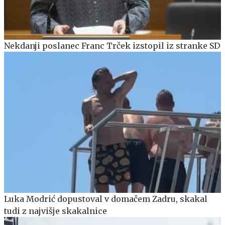
Nekdanji poslanec Franc Trček izstopil iz stranke SD
Luka Modrić dopustoval v domačem Zadru, skakal
tudi z najvišje skakalnice