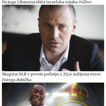
Na jugu Libanona ubita izraelska vojaka #vŽivo
Skupina NLB v prvem polletju z 252,4 milijona evrov
čistega dobička