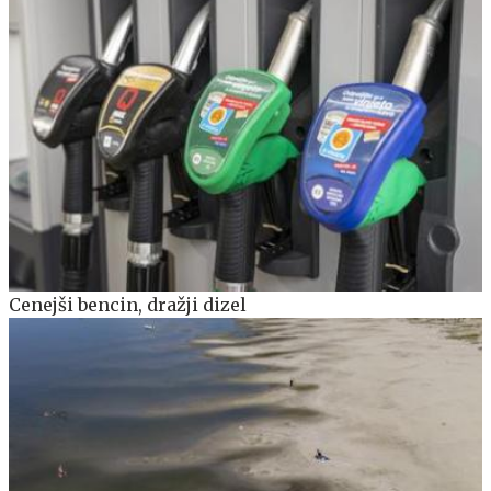
Cenejši bencin, dražji dizel