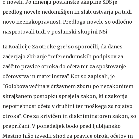
o noveli. Po mnenju poslanske skupine SDS je
predlog novele nedomišljen in slab, ustvarja pa tudi
novo neenakopravnost. Predlogu novele so odločno
nasprotovali tudi v poslanski skupini NSi.
Iz Koalicije Za otroke gre! so sporočili, da danes
začenjajo zbiranje "referendumskih podpisov za
zaščito pravice otroka do očeta ter za spoštovanje
očetovstva in materinstva". Kot so zapisali, je
"Golobova večina v državnem zboru po nezakonitem
skrajšanem postopku sprejela zakon, ki uzakonja
nepotrebnost očeta v družini ter moškega za rojstvo
otroka". Gre za krivičen in diskriminatoren zakon, so
prepričani. V ponedeljek bodo pred ljubljansko
Mestno hišo izvedli shod za pravice otrok, očetov in