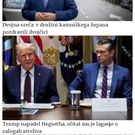
Dvojna sreča: v družini kamniškega župana
pozdravili dvojčici
Trump napadel Hegsetha, očital mu je laganje o
zalogah streliva