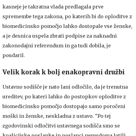
kasneje je takratna vlada predlagala prve
spremembe tega zakona, po katerih bi do oploditve z
biomedicinsko pomočjo lahko dostopale vse ženske,
a je desnica uspela zbrati podpise za naknadni
zakonodajni referendum in ga tudi dobila, je
poudaril.
Velik korak k bolj enakopravni družbi
Ustavno sodišče je nato lani odločilo, da je trenutna
ureditev, po kateri lahko do postopkov oploditve z
biomedicinsko pomočjo dostopajo samo poročeni
moški in ženske, neskladna z ustavo. "Po tej
zgodovinski odločitvi ustavnega sodišča smo se
koalicijske poslanke in poslanci nemudoma lotili