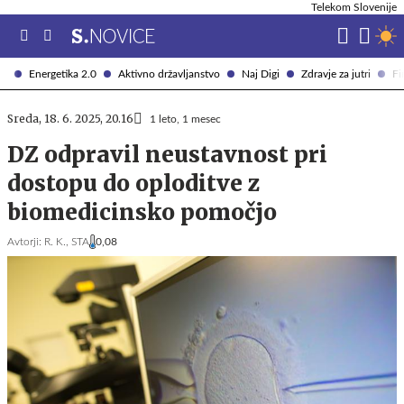
Telekom Slovenije
Energetika 2.0
Aktivno državljanstvo
Naj Digi
Zdravje za jutri
Fi
Sreda, 18. 6. 2025, 20.16
1 leto, 1 mesec
DZ odpravil neustavnost pri
dostopu do oploditve z
biomedicinsko pomočjo
Avtorji:
R. K.,
STA
0,08