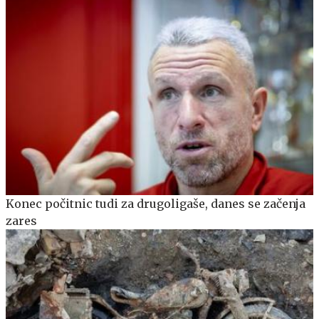
Konec počitnic tudi za drugoligaše, danes se začenja
zares