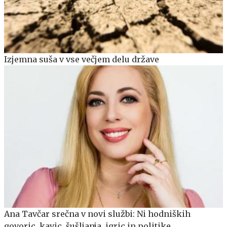
Izjemna suša v vse večjem delu države
Ana Tavčar srečna v novi službi: Ni hodniških
govoric, kavic, šušljanja, igric in politike