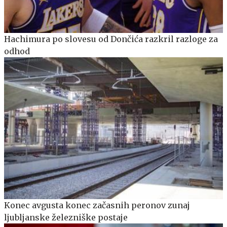
Hachimura po slovesu od Dončića razkril razloge za
odhod
Konec avgusta konec začasnih peronov zunaj
ljubljanske železniške postaje