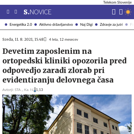
Telekom Slovenije
Energetika 2.0
Aktivno državljanstvo
Naj Digi
Zdravje za jutri
Fi
Sreda, 11. 8. 2021, 15.48
4 leta, 12 mesecev
Devetim zaposlenim na
ortopedski kliniki opozorila pred
odpovedjo zaradi zlorab pri
evidentiranju delovnega časa
Avtorji:
STA ,,
Ka. N.
1,13