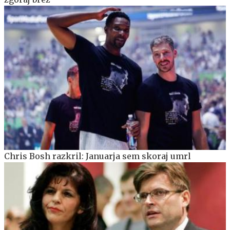
Chris Bosh razkril: Januarja sem skoraj umrl