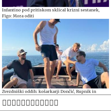
Infantino pod pritiskom sklical krizni sestanek,
Figo: Mora oditi
Zvezdniški oddih: košarkarji Dončić, Rupnik in
Blažič skupaj na jahti