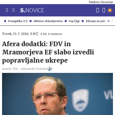
Telekom Slovenije
Energetika 2.0
Aktivno državljanstvo
Naj Digi
Zdravje za jutri
Fi
Torek, 15. 3. 2016, 9.19
6 let, 6 mesecev
Afera dodatki: FDV in
Mramorjeva EF slabo izvedli
popravljalne ukrepe
Avtorji:
STA ,,
Aleksander Kolednik
0