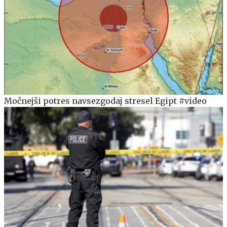
Močnejši potres navsezgodaj stresel Egipt #video