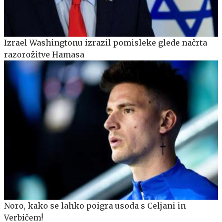
Izrael Washingtonu izrazil pomisleke glede načrta
razorožitve Hamasa
Noro, kako se lahko poigra usoda s Celjani in
Verbičem!