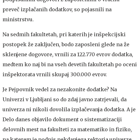
preveč izplačanih dodatkov, so pojasnili na
ministrstvu.
Na sedmih fakultetah, pri katerih je inšpekcijski
postopek že zaključen, bodo zaposleni glede na že
sklenjene dogovore, vrnili za 122.770 evrov dodatka,
medtem ko naj bi na vseh devetih fakultetah po oceni
inšpektorata vrnili skupaj 300.000 evrov.
Je Pejpovnik vedel za nezakonite dodatke?
Na
Univerzi v Ljubljani so do zdaj javno zatrjevali, da
univerza ni nikoli dovolila izplačevanja dodatka. A je
Delo danes objavilo dokument o sistematizaciji
delovnih mest na fakulteti za matematiko in fiziko,
na katerem je podpis nekdanjega rektorja univerze