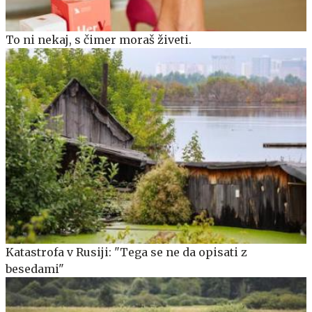
To ni nekaj, s čimer moraš živeti.
Katastrofa v Rusiji: "Tega se ne da opisati z
besedami"