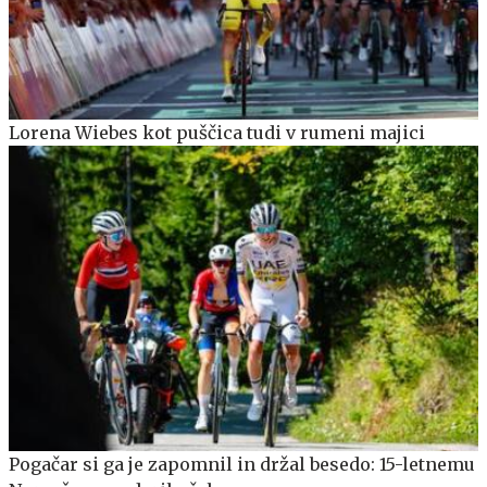
Lorena Wiebes kot puščica tudi v rumeni majici
Pogačar si ga je zapomnil in držal besedo: 15-letnemu