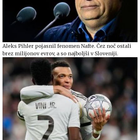
Aleks Pihler pojasnil fenomen Nafte. Čez noč ostali
brez milijonov evrov, a so najboljši v Sloveniji.