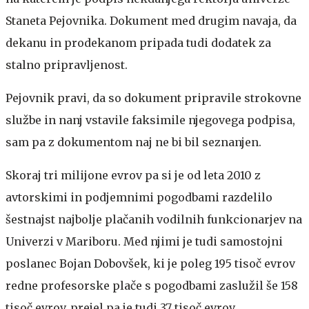
Staneta Pejovnika. Dokument med drugim navaja, da
dekanu in prodekanom pripada tudi dodatek za
stalno pripravljenost.
Pejovnik pravi, da so dokument pripravile strokovne
službe in nanj vstavile faksimile njegovega podpisa,
sam pa z dokumentom naj ne bi bil seznanjen.
Skoraj tri milijone evrov pa si je od leta 2010 z
avtorskimi in podjemnimi pogodbami razdelilo
šestnajst najbolje plačanih vodilnih funkcionarjev na
Univerzi v Mariboru. Med njimi je tudi samostojni
poslanec Bojan Dobovšek, ki je poleg 195 tisoč evrov
redne profesorske plače s pogodbami zaslužil še 158
tisoč evrov, prejel pa je tudi 37 tisoč evrov