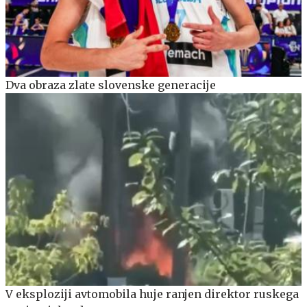
Dva obraza zlate slovenske generacije
V eksploziji avtomobila huje ranjen direktor ruskega