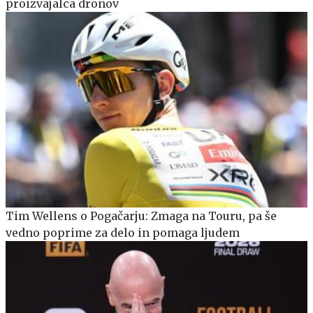
proizvajalca dronov
Tim Wellens o Pogačarju: Zmaga na Touru, pa še
vedno poprime za delo in pomaga ljudem