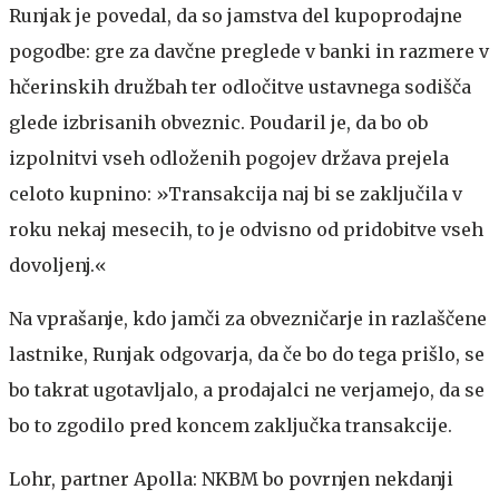
Runjak je povedal, da so jamstva del kupoprodajne
pogodbe: gre za davčne preglede v banki in razmere v
hčerinskih družbah ter odločitve ustavnega sodišča
glede izbrisanih obveznic. Poudaril je, da bo ob
izpolnitvi vseh odloženih pogojev država prejela
celoto kupnino: »Transakcija naj bi se zaključila v
roku nekaj mesecih, to je odvisno od pridobitve vseh
dovoljenj.«
Na vprašanje, kdo jamči za obvezničarje in razlaščene
lastnike, Runjak odgovarja, da če bo do tega prišlo, se
bo takrat ugotavljalo, a prodajalci ne verjamejo, da se
bo to zgodilo pred koncem zaključka transakcije.
Lohr, partner Apolla: NKBM bo povrnjen nekdanji