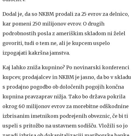
Dodal je, da so NKBM prodali za 25 evrov za delnico,
kar pomeni 250 milijonov evrov. O drugih
podrobnostih posla z ameriškim skladom ni želel
govoriti, tudi o tem ne, ali je kupcem uspelo
izpogajati kakršna jamstva.
Kaj lahko zniža kupnino?
Po novinarski konferenci
kupcev, prodajalcev in NKBM je jasno, da bo v skladu
s prodajno pogodbo ob določenih pogojih končna
kupnina pravzaprav nižja. Tako bo država pokrila
okrog 60 milijonov evrov za morebitne odškodnine
izbrisanim imetnikom podrejenih obveznic, če bi ti
uspeli s pritožbo na ustavnem sodišču. Vložili so jo
zaradi izbrisa ob dokapitalizaciji mariborske banke