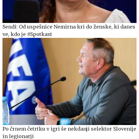
Sendi: Od uspešnice Nemirna kri do ženske, ki danes
ve, kdo je #Spotkast
Po črnem četrtku v igri še nekdanji selektor Slovenije
in legionarji