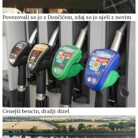
Povezovali so jo z Dončićem, zdaj so jo ujeli z novim
Cenejši bencin, dražji dizel