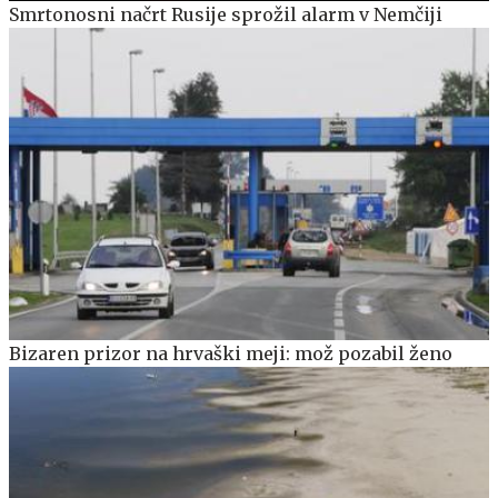
Smrtonosni načrt Rusije sprožil alarm v Nemčiji
Bizaren prizor na hrvaški meji: mož pozabil ženo