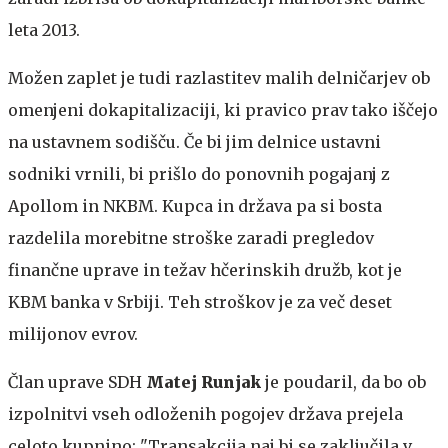
leta 2013.
Možen zaplet je tudi razlastitev malih delničarjev ob
omenjeni dokapitalizaciji, ki pravico prav tako iščejo
na ustavnem sodišču. Če bi jim delnice ustavni
sodniki vrnili, bi prišlo do ponovnih pogajanj z
Apollom in NKBM. Kupca in država pa si bosta
razdelila morebitne stroške zaradi pregledov
finančne uprave in težav hčerinskih družb, kot je
KBM banka v Srbiji. Teh stroškov je za več deset
milijonov evrov.
Član uprave SDH
Matej Runjak
je poudaril, da bo ob
izpolnitvi vseh odloženih pogojev država prejela
celoto kupnino: "Transakcija naj bi se zaključila v