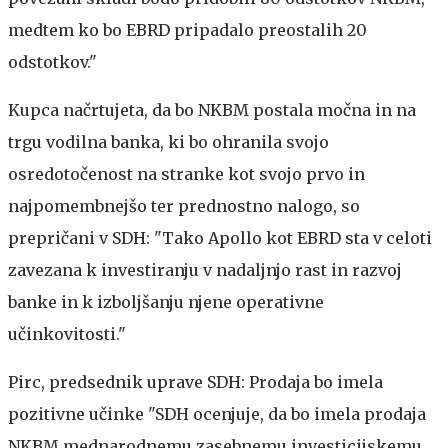
medtem ko bo EBRD pripadalo preostalih 20
odstotkov."
Kupca načrtujeta, da bo NKBM postala močna in na
trgu vodilna banka, ki bo ohranila svojo
osredotočenost na stranke kot svojo prvo in
najpomembnejšo ter prednostno nalogo, so
prepričani v SDH: "Tako Apollo kot EBRD sta v celoti
zavezana k investiranju v nadaljnjo rast in razvoj
banke in k izboljšanju njene operativne
učinkovitosti."
Pirc, predsednik uprave SDH: Prodaja bo imela
pozitivne učinke
"SDH ocenjuje, da bo imela prodaja
NKBM mednarodnemu zasebnemu investicijskemu