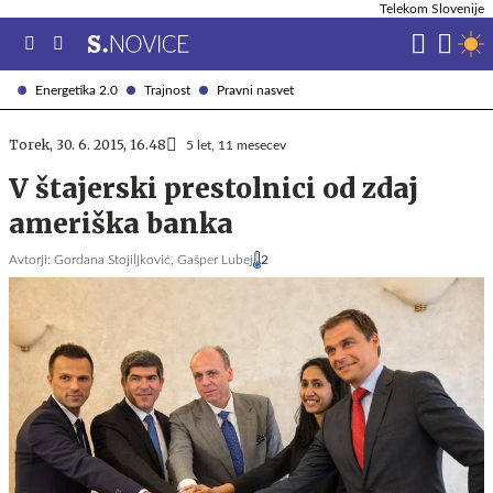
Telekom Slovenije
Energetika 2.0
Trajnost
Pravni nasvet
Torek, 30. 6. 2015, 16.48
5 let, 11 mesecev
V štajerski prestolnici od zdaj
ameriška banka
Avtorji:
Gordana Stojiljković,
Gašper Lubej
2