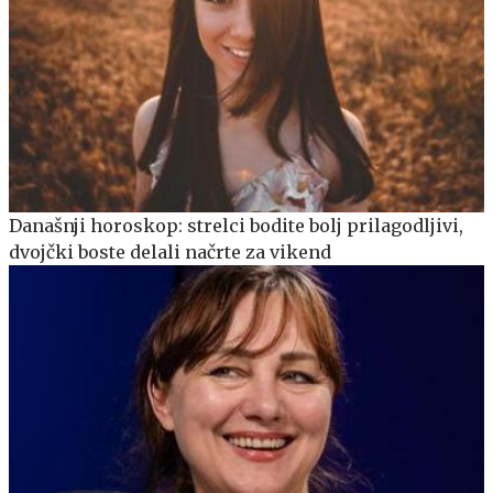
Današnji horoskop: strelci bodite bolj prilagodljivi,
dvojčki boste delali načrte za vikend