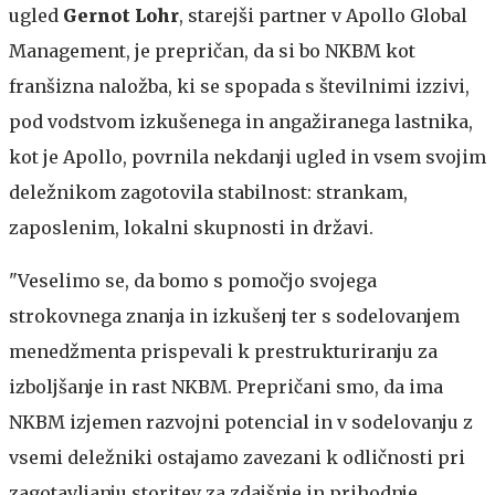
ugled
Gernot Lohr
, starejši partner v Apollo Global
Management, je prepričan, da si bo NKBM kot
franšizna naložba, ki se spopada s številnimi izzivi,
pod vodstvom izkušenega in angažiranega lastnika,
kot je Apollo, povrnila nekdanji ugled in vsem svojim
deležnikom zagotovila stabilnost: strankam,
zaposlenim, lokalni skupnosti in državi.
"Veselimo se, da bomo s pomočjo svojega
strokovnega znanja in izkušenj ter s sodelovanjem
menedžmenta prispevali k prestrukturiranju za
izboljšanje in rast NKBM. Prepričani smo, da ima
NKBM izjemen razvojni potencial in v sodelovanju z
vsemi deležniki ostajamo zavezani k odličnosti pri
zagotavljanju storitev za zdajšnje in prihodnje