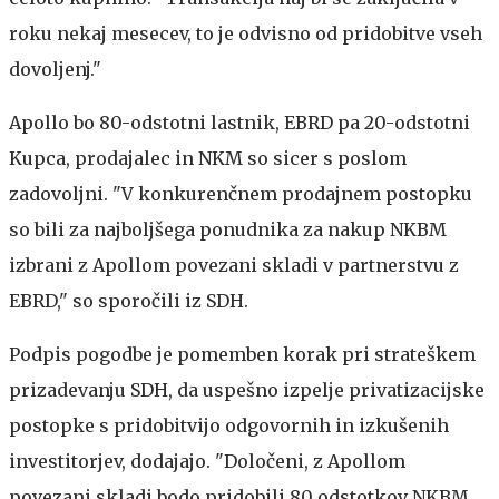
roku nekaj mesecev, to je odvisno od pridobitve vseh
dovoljenj."
Apollo bo 80-odstotni lastnik, EBRD pa 20-odstotni
Kupca, prodajalec in NKM so sicer s poslom
zadovoljni. "V konkurenčnem prodajnem postopku
so bili za najboljšega ponudnika za nakup NKBM
izbrani z Apollom povezani skladi v partnerstvu z
EBRD," so sporočili iz SDH.
Podpis pogodbe je pomemben korak pri strateškem
prizadevanju SDH, da uspešno izpelje privatizacijske
postopke s pridobitvijo odgovornih in izkušenih
investitorjev, dodajajo. "Določeni, z Apollom
povezani skladi bodo pridobili 80 odstotkov NKBM,