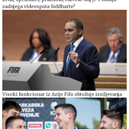
zadnjega videospota Siddharte?
Visoki funkcionar iz Azije Fifo obtožuje izsiljevanja