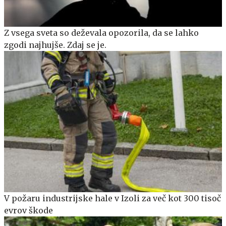
Z vsega sveta so deževala opozorila, da se lahko
zgodi najhujše. Zdaj se je.
V požaru industrijske hale v Izoli za več kot 300 tisoč
evrov škode