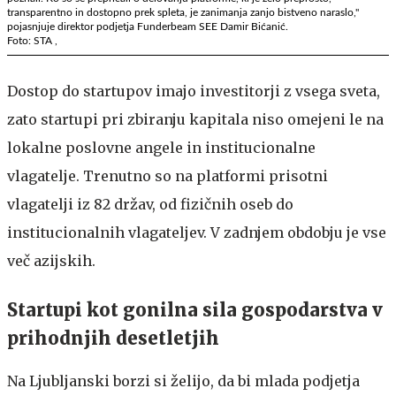
transparentno in dostopno prek spleta, je zanimanja zanjo bistveno naraslo,"
pojasnjuje direktor podjetja Funderbeam SEE Damir Bićanić.
Foto: STA ,
Dostop do startupov imajo investitorji z vsega sveta,
zato startupi pri zbiranju kapitala niso omejeni le na
lokalne poslovne angele in institucionalne
vlagatelje. Trenutno so na platformi prisotni
vlagatelji iz 82 držav, od fizičnih oseb do
institucionalnih vlagateljev. V zadnjem obdobju je vse
več azijskih.
Startupi kot gonilna sila gospodarstva v
prihodnjih desetletjih
Na Ljubljanski borzi si želijo, da bi mlada podjetja