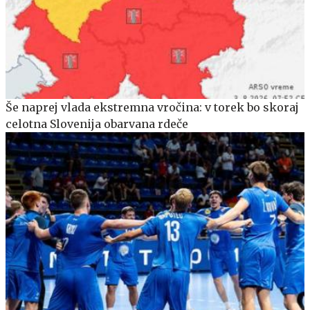
Še naprej vlada ekstremna vročina: v torek bo skoraj
celotna Slovenija obarvana rdeče