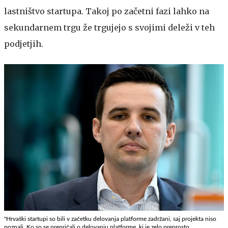
lastništvo startupa. Takoj po začetni fazi lahko na
sekundarnem trgu že trgujejo s svojimi deleži v teh
podjetjih.
"Hrvaški startupi so bili v začetku delovanja platforme zadržani, saj projekta niso
poznali. Ko so se prepričali o delovanju platforme, ki je zelo preprosto,