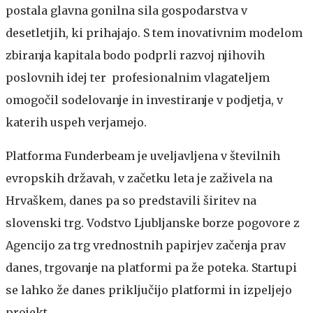
postala glavna gonilna sila gospodarstva v
desetletjih, ki prihajajo. S tem inovativnim modelom
zbiranja kapitala bodo podprli razvoj njihovih
poslovnih idej ter profesionalnim vlagateljem
omogočil sodelovanje in investiranje v podjetja, v
katerih uspeh verjamejo.
Platforma Funderbeam je uveljavljena v številnih
evropskih državah, v začetku leta je zaživela na
Hrvaškem, danes pa so predstavili širitev na
slovenski trg. Vodstvo Ljubljanske borze pogovore z
Agencijo za trg vrednostnih papirjev začenja prav
danes, trgovanje na platformi pa že poteka. Startupi
se lahko že danes priključijo platformi in izpeljejo
projekt.