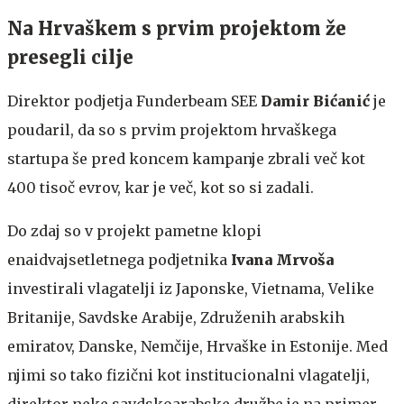
Na Hrvaškem s prvim projektom že
presegli cilje
Direktor podjetja Funderbeam SEE
Damir Bićanić
je
poudaril, da so s prvim projektom hrvaškega
startupa še pred koncem kampanje zbrali več kot
400 tisoč evrov, kar je več, kot so si zadali.
Do zdaj so v projekt pametne klopi
enaidvajsetletnega podjetnika
Ivana Mrvoša
investirali vlagatelji iz Japonske, Vietnama, Velike
Britanije, Savdske Arabije, Združenih arabskih
emiratov, Danske, Nemčije, Hrvaške in Estonije. Med
njimi so tako fizični kot institucionalni vlagatelji,
direktor neke savdskoarabske družbe je na primer