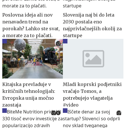
Poslovna ideja ali nov
Slovenija naj bi do leta
nenavaden trend na
2030 postala eno
porokah? Lahko ste svat,
najprivlačnejših okolij za
a morate za to plačati.
startupe
Kitajska prevladuje v
Mladi koprski podjetniki
kritičnih tehnologijah:
vračajo Tomos, a
Evropska unija močno
potrebujejo vlagatelja
zaostaja
#video