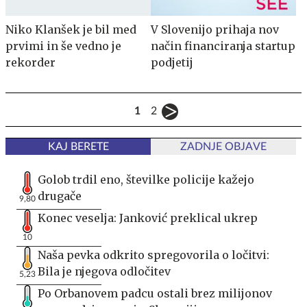
Niko Klanšek je bil med
V Slovenijo prihaja nov
prvimi in še vedno je
način financiranja startup
rekorder
podjetij
1
2
KAJ BERETE
ZADNJE OBJAVE
Golob trdil eno, številke policije kažejo
drugače
9,80
Konec veselja: Janković preklical ukrep
10
Naša pevka odkrito spregovorila o ločitvi:
Bila je njegova odločitev
5,23
Po Orbanovem padcu ostali brez milijonov