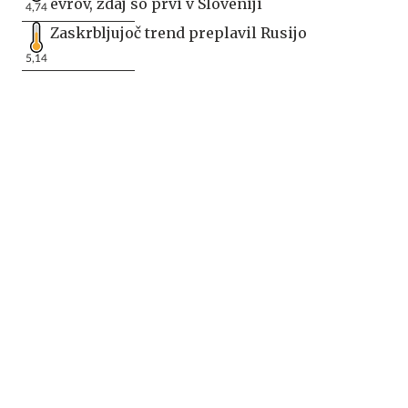
evrov, zdaj so prvi v Sloveniji
4,74
Zaskrbljujoč trend preplavil Rusijo
5,14