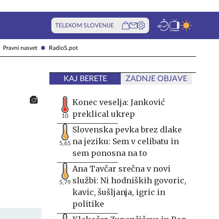
TELEKOM SLOVENIJE
Pravni nasvet
RadioS.pot
KAJ BERETE
ZADNJE OBJAVE
Konec veselja: Janković
preklical ukrep
10
Slovenska pevka brez dlake
na jeziku: Sem v celibatu in
5,65
sem ponosna na to
Ana Tavčar srečna v novi
službi: Ni hodniških govoric,
5,79
kavic, šušljanja, igric in
politike