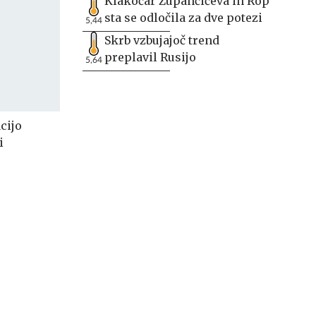
Klakočar Zupančičeva in Rop
sta se odločila za dve potezi
5,44
Skrb vzbujajoč trend
preplavil Rusijo
5,64
cijo
i