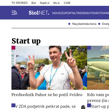
Info in obvestila
Tehnik
TV SPORED
Bizi
Najdi.si
Itis.si
1188
NOVICE
SPORTAL
TRENDI
AVTOMOTO
MN
Naj planinska koča
Energ
Start up
Predsednik Pahor se bo potil #video
Kdo vam po
prevoz (in 