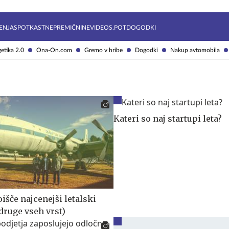
Želite prejemati e-novice?
Uživajmo pametno
ENJA
SPOTKAST
NEPREMIČNINE
VIDEOS.POT
DOGODKI
etika 2.0
Ona-On.com
Gremo v hribe
Dogodki
Nakup avtomobila
Kateri so naj startupi leta?
išče najcenejši letalski
druge vseh vrst)