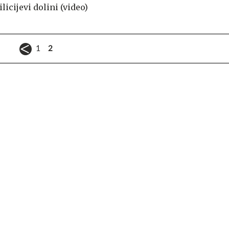
ilicijevi dolini (video)
1
2