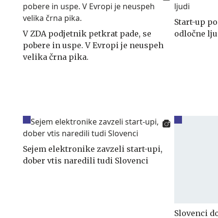
Start-up po
V ZDA podjetnik petkrat pade, se
odločne lju
pobere in uspe. V Evropi je neuspeh
velika črna pika.
Sejem elektronike zavzeli start-upi,
dober vtis naredili tudi Slovenci
Slovenci do