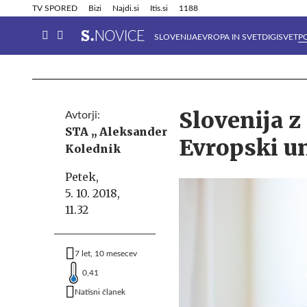
Info in obvestila
Tehnik
TV SPORED
Bizi
Najdi.si
Itis.si
1188
SLOVENIJA
EVROPA IN SVET
DIGISVET
P
Slovenija z
Avtorji:
STA ,,
Aleksander
Evropski un
Kolednik
Petek,
5. 10. 2018,
11.32
7 let, 10 mesecev
0,41
Natisni članek