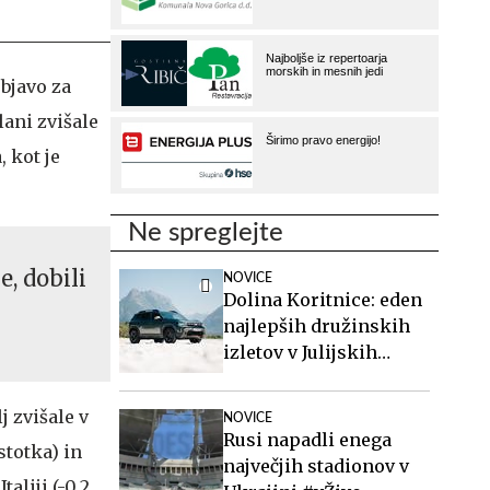
objavo za
lani zvišale
, kot je
Ne spreglejte
e, dobili
NOVICE
Dolina Koritnice: eden
najlepših družinskih
izletov v Julijskih
Alpah
j zvišale v
NOVICE
Rusi napadli enega
stotka) in
največjih stadionov v
aliji (-0,2