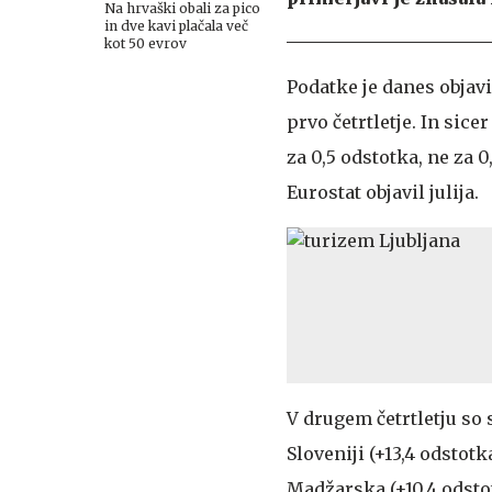
Na hrvaški obali za pico
in dve kavi plačala več
kot 50 evrov
Podatke je danes objavil
prvo četrtletje. In sice
za 0,5 odstotka, ne za 0
Eurostat objavil julija.
V drugem četrtletju so 
Sloveniji (+13,4 odstotk
Madžarska (+10,4 odstotk