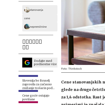
stanovanja
cene
nepremičnine
Dodajte med
prednostne vire
Foto: Thinkstock
Slovenija bo Bruselj
Cene stanovanjskih n
zaprosila za začasno
znižanje trošarin pod
glede na drugo četrtle
evropski minimum
Cene goriv ostajajo
za 1,4 odstotka. Rast 
povišane
primerjavi je znašala 