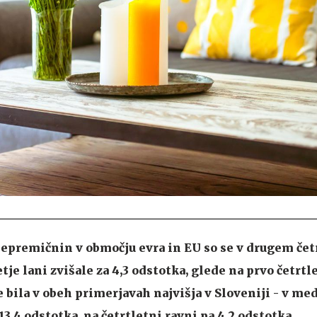
epremičnin v območju evra in EU so se v drugem čet
tje lani zvišale za 4,3 odstotka, glede na prvo četrtle
je bila v obeh primerjavah najvišja v Sloveniji - v me
13,4 odstotka, na četrtletni ravni pa 4,2 odstotka.