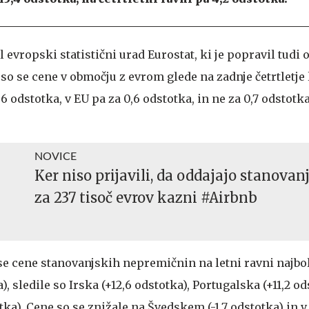
 evropski statistični urad Eurostat, ki je popravil tudi 
r so se cene v območju z evrom glede na zadnje četrtletje 
,6 odstotka, v EU pa za 0,6 odstotka, in ne za 0,7 odstotka
NOVICE
Ker niso prijavili, da oddajajo stanovanj
za 237 tisoč evrov kazni #Airbnb
se cene stanovanjskih nepremičnin na letni ravni najbol
a), sledile so Irska (+12,6 odstotka), Portugalska (+11,2 od
a). Cene so se znižale na Švedskem (-1,7 odstotka) in v It