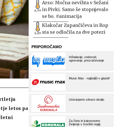
Arso: Močna nevihta v Sežani
in Pivki. Samo še stopnjevalo
6,99
se bo. #animacija
Klakočar Zupančičeva in Rop
sta se odločila za dve potezi
6,89
rtletju
tje letos pa
dletni