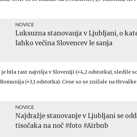
NOVICE
Luksuzna stanovanja v Ljubljani, o kat
lahko večina Slovencev le sanja
je bila rast najvišja v Sloveniji (+4,2 odstotka), sledile s
n Romunija (+3,1 odstotka). Cene so se znižale na Hrvašk
NOVICE
Najdražje stanovanje v Ljubljani se odd
tisočaka na noč #foto #Airbnb