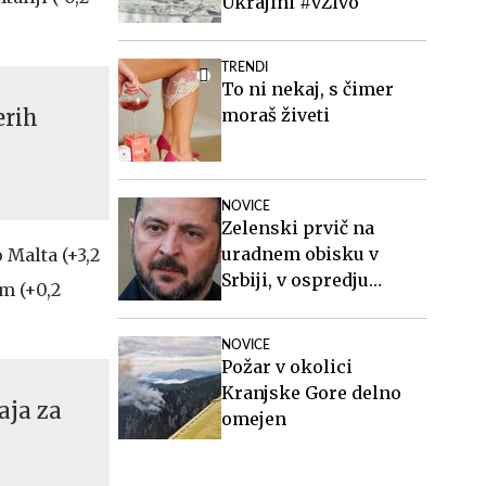
Ukrajini #vŽivo
TRENDI
To ni nekaj, s čimer
erih
moraš živeti
NOVICE
Zelenski prvič na
uradnem obisku v
o Malta (+3,2
Srbiji, v ospredju
em (+0,2
gospodarstvo, varnost
in evropska
NOVICE
prihodnost
Požar v okolici
Kranjske Gore delno
aja za
omejen