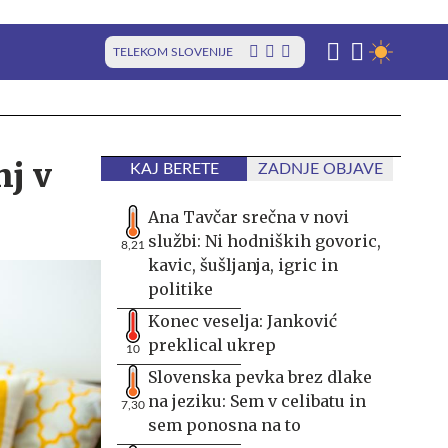
TELEKOM SLOVENIJE
nj v
KAJ BERETE
ZADNJE OBJAVE
Ana Tavčar srečna v novi
službi: Ni hodniških govoric,
8,21
kavic, šušljanja, igric in
politike
Konec veselja: Janković
preklical ukrep
10
Slovenska pevka brez dlake
na jeziku: Sem v celibatu in
7,30
sem ponosna na to