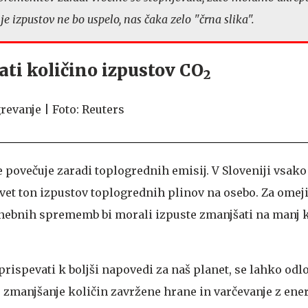
 izpustov ne bo uspelo, nas čaka zelo "črna slika".
ti količino izpustov CO
2
 povečuje zaradi toplogrednih emisij. V Sloveniji vsako
et ton izpustov toplogrednih plinov na osebo. Za omeji
nebnih sprememb bi morali izpuste zmanjšati na manj k
prispevati k boljši napovedi za naš planet, se lahko odlo
 zmanjšanje količin zavržene hrane in varčevanje z ener