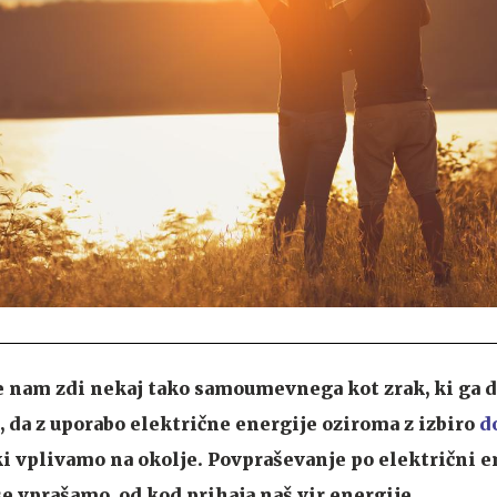
e nam zdi nekaj tako samoumevnega kot zrak, ki ga 
 da z uporabo električne energije oziroma z izbiro
d
i vplivamo na okolje. Povpraševanje po električni e
a se vprašamo, od kod prihaja naš vir energije.