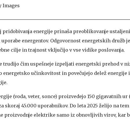
j pridobivanja energije prinaša preoblikovanje ustaljen
n uporabe energentov. Odgovornost energetskih družb je
e cilje in trajnost vključijo v vse vidike poslovanja.
e trudijo čim uspešneje izpeljati energetski prehod v n
jo energetsko učinkovitost in povečujejo delež energije 
ije.
ergije (voda, veter, sonce) proizvedejo 150 gigavatnih ur
za skoraj 45.000 uporabnikov. Do leta 2025 želijo na te
e proizvodnje elektrike samo iz obnovljivih virov, kar 