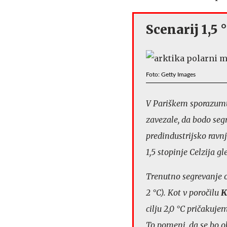
Scenarij 1,5
Foto: Getty Images
V Pariškem sporazumu
zavezale, da bodo seg
predindustrijsko ravn
1,5 stopinje Celzija gl
Trenutno segrevanje ozr
2 °C). Kot v poročilu
K
cilju 2,0 °C pričakuje
To pomeni, da se bo o