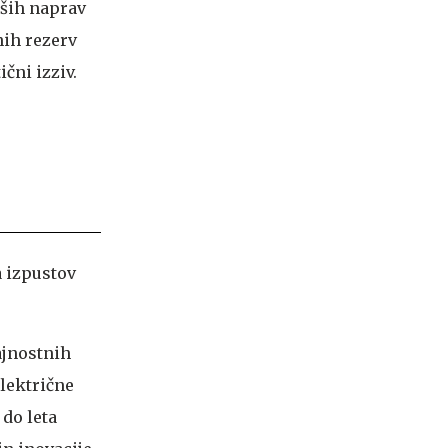
jših naprav
nih rezerv
čni izziv.
a izpustov
ajnostnih
električne
do leta