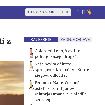
TELEKOM SLOVENIJE
i z
KAJ BERETE
ZADNJE OBJAVE
Golob trdil eno, številke
policije kažejo drugače
10
Naša pevka odkrito
spregovorila o ločitvi: Bila je
5,77
njegova odločitev
Fenomen Nafte. Čez noč
ostali brez milijonov
5,46
Viktorja Orbana, a je sledila
senzacija.