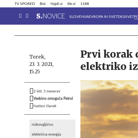
Info in obvestila
Tehnik
TV SPORED
Bizi
Najdi.si
Itis.si
1188
SLOVENIJA
EVROPA IN SVET
DIGISVET
P
Prvi korak 
Torek,
elektriko i
23. 3. 2021,
15.25
2 leti, 5 mesecev
Vsebino omogoča Petrol
Natisni članek
nizkoogljično
električna energija