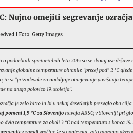
 °C: Nujno omejiti segrevanje ozračja
 o podnebnih spremembah leta 2015 so se skoraj vse države 
revanje globalne temperature ohranile "precej pod" 2 °C glede
jo, in si "prizadevale za nadaljnje omejevanje povišanja temp
ede na drugo polovico 19. stoletja".
ačja je zelo hitro in bi v nekaj desetletjih preseglo oba cilja 
aj pomeni 1,5 °C za Slovenijo
navaja ARSO, v Sloveniji pri g
mo dvig temperature za okoli 3 °C nad temperaturo s konca 19. s
bremenitev zaradi vročine še stopnjevala, zato moramo ukrepat