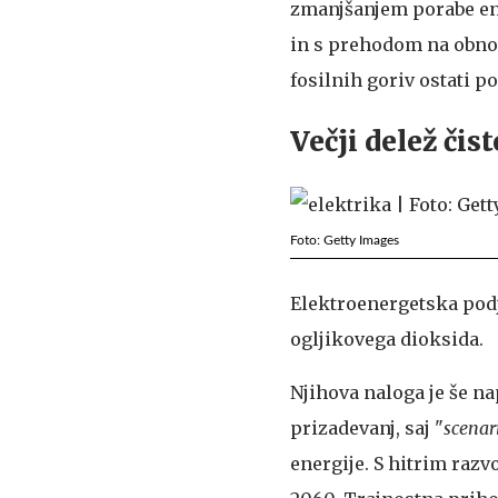
zmanjšanjem porabe ene
in s prehodom na obnov
fosilnih goriv ostati p
Večji delež čis
Foto: Getty Images
Elektroenergetska podj
ogljikovega dioksida.
Njihova naloga je še na
prizadevanj, saj "
scenari
energije. S hitrim raz