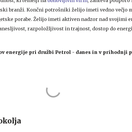
dnost, ki temelji na
obnovljivih virih
, zahteva podporo 
ski branži. Končni potrošniki želijo imeti vedno večjo 
etske porabe. Želijo imeti aktiven nadzor nad svojimi e
anesljivost, razpoložljivost in trajnost, dostop do energi
v energije pri družbi Petrol - danes in v prihodnji 
okolja