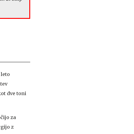
 leto
tev
ot dve toni
čijo za
gijo z