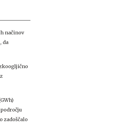
ih načinov
, da
izkoogljično
iz
 (GWh)
m področju
bo zadoščalo