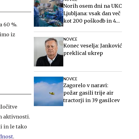
Norih osem dni na UKC
Ljubljana: vsak dan več
kot 200 poškodb in 40
a 60 %.
mavcev
bimo iz
NOVICE
Konec veselja: Janković
preklical ukrep
NOVICE
Zagorelo v naravi:
požar gasili trije air
tractorji in 39 gasilcev
ločitve
 aktivnosti.
 in le tako
dnost
.