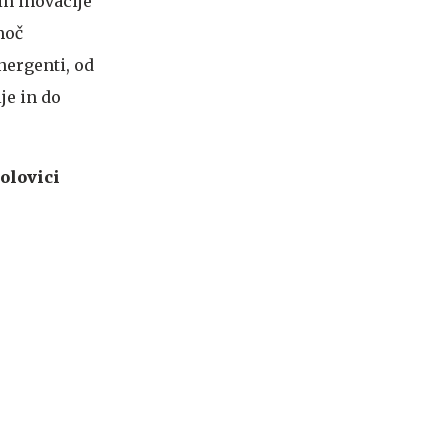
in inovacije
moč
nergenti, od
je in do
polovici