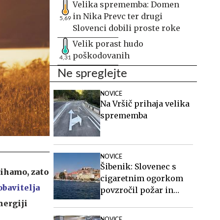
Velika sprememba: Domen
in Nika Prevc ter drugi
5,69
Slovenci dobili proste roke
Velik porast hudo
poškodovanih
4,31
Ne spreglejte
NOVICE
Na Vršič prihaja velika
sprememba
NOVICE
Šibenik: Slovenec s
dihamo, zato
cigaretnim ogorkom
obavitelja
povzročil požar in
pobegnil
nergiji
NOVICE