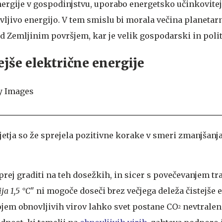
rgije v gospodinjstvu, uporabo energetsko učinkovite
ljivo energijo. V tem smislu bi morala večina planetar
od Zemljinim površjem, kar je velik gospodarski in politi
tejše električne energije
etja so že sprejela pozitivne korake v smeri zmanjšanj
prej graditi na teh dosežkih, in sicer s povečevanjem tr
ja 1,5 °C
" ni mogoče doseči brez večjega deleža čistejše 
vojem obnovljivih virov lahko svet postane CO
nevtralen 
2