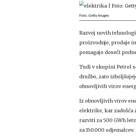
Foto: Getty Images
Razvoj novih tehnologi
proizvodnje, prodaje i
pomagajo doseči podnebn
Tudi v skupini Petrol s
družbo, zato izboljšuje
obnovljivih virov energ
Iz obnovljivih virov en
elektrike, kar zadošča 
razviti za 500 GWh letn
za 150.000 odjemalcev.