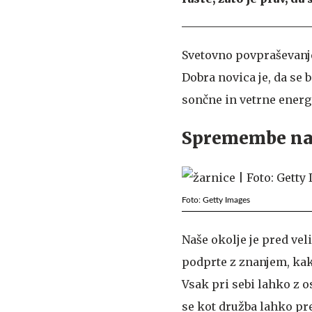
Svetovno povpraševanje 
Dobra novica je, da se 
sončne in vetrne energi
Spremembe na b
Foto: Getty Images
Naše okolje je pred vel
podprte z znanjem, ka
Vsak pri sebi lahko z 
se kot družba lahko p