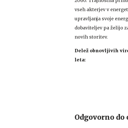
2060. Trajnostna priho
vseh akterjev v energet
upravljanja svoje energ
dobaviteljev pa želijo z
novih storitev.
Delež obnovljivih viro
leta:
Odgovorno do 