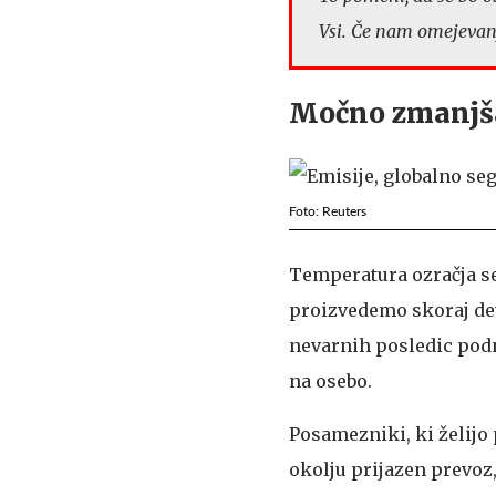
Vsi. Če nam omejevanje
Močno zmanjša
Foto: Reuters
Temperatura ozračja se
proizvedemo skoraj dev
nevarnih posledic pod
na osebo.
Posamezniki, ki želijo 
okolju prijazen prevoz,