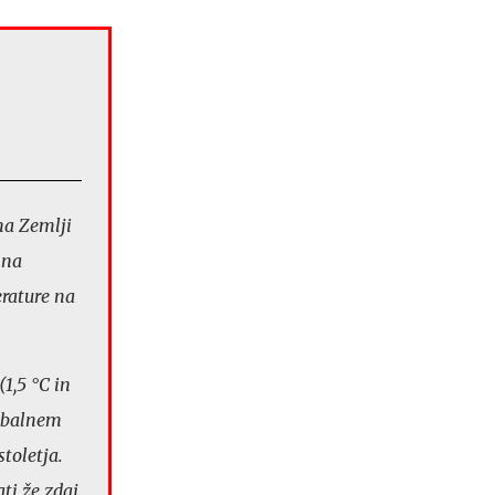
na Zemlji
 na
erature na
(1,5 °C in
lobalnem
toletja.
i že zdaj.