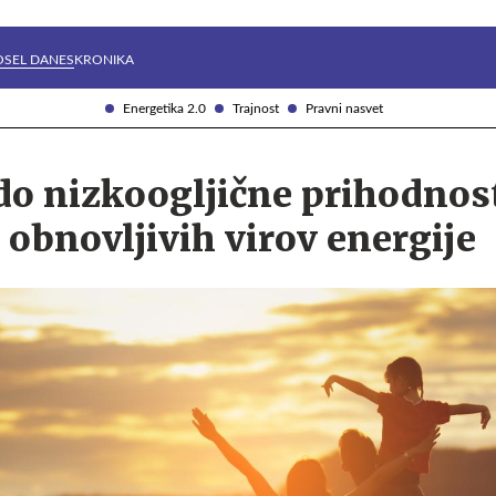
Želite prejemati e-novice?
Uživajmo pametno
OSEL DANES
KRONIKA
Energetika 2.0
Trajnost
Pravni nasvet
do nizkoogljične prihodnost
z obnovljivih virov energije