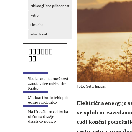
Nizkoogljična prihodnost
Petrol
elektrika
advertorial
Vlada omejila možnost
zaustavitve nuklearke
Foto: Getty Images
Krško
Madžari bodo izklopili
Električna energija s
edino nuklearko
se sploh ne zavedamo,
Na Hrvaškem od torka
občutno dražje
tudi končni potrošnik
dizelsko gorivo
raste, zato je prav, d