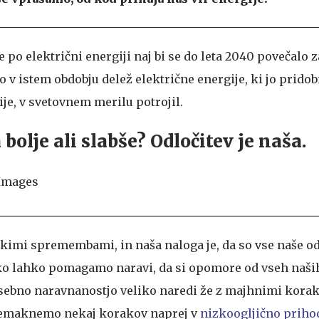
po električni energiji naj bi se do leta 2040 povečalo z
bo v istem obdobju delež električne energije, ki jo prido
je, v svetovnem merilu potrojil.
olje ali slabše? Odločitev je naša.
ikimi spremembami, in naša naloga je, da so vse naše od
ko lahko pomagamo naravi, da si opomore od vseh naših
osebno naravnanostjo veliko naredi že z majhnimi koraki
remaknemo nekaj korakov naprej v
nizkoogljično priho