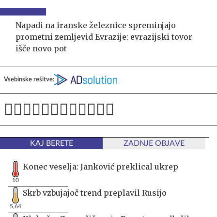
Napadi na iranske železnice spreminjajo
prometni zemljevid Evrazije: evrazijski tovor
išče novo pot
Vsebinske rešitve:
KAJ BERETE
ZADNJE OBJAVE
Konec veselja: Janković preklical ukrep
10
Skrb vzbujajoč trend preplavil Rusijo
5,64