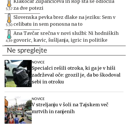
Klakočar Zupančičeva in Rop sta se odločila
za dve potezi
5,57
Slovenska pevka brez dlake na jeziku: Sem v
celibatu in sem ponosna na to
5,50
Ana Tavčar srečna v novi službi: Ni hodniških
govoric, kavic, šušljanja, igric in politike
4,49
Ne spreglejte
NOVICE
Specialci rešili otroka, ki ga je v hiši
zadrževal oče: grozil je, da bo škodoval
sebi in otroku
NOVICE
V streljanju v šoli na Tajskem več
mrtvih in ranjenih