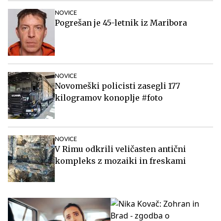
NOVICE
Pogrešan je 45-letnik iz Maribora
NOVICE
Novomeški policisti zasegli 177
kilogramov konoplje #foto
NOVICE
V Rimu odkrili veličasten antični
kompleks z mozaiki in freskami