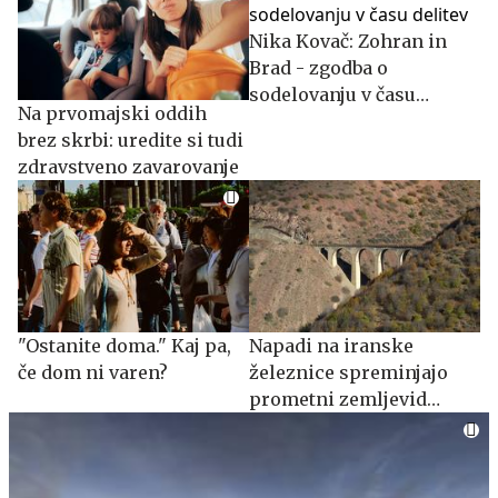
Nika Kovač: Zohran in
Brad - zgodba o
sodelovanju v času
Na prvomajski oddih
delitev
brez skrbi: uredite si tudi
zdravstveno zavarovanje
"Ostanite doma." Kaj pa,
Napadi na iranske
če dom ni varen?
železnice spreminjajo
prometni zemljevid
Evrazije: evrazijski tovor
išče novo pot