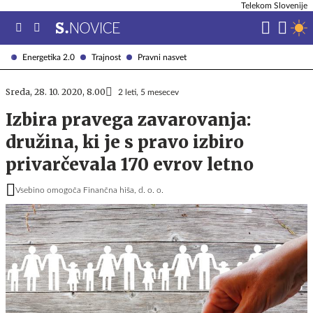
Telekom Slovenije
Energetika 2.0
Trajnost
Pravni nasvet
Sreda, 28. 10. 2020, 8.00
2 leti, 5 mesecev
Izbira pravega zavarovanja:
družina, ki je s pravo izbiro
privarčevala 170 evrov letno
Vsebino omogoča Finančna hiša, d. o. o.