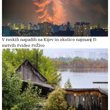
V ruskih napadih na Kijev in okolico najmanj 15
mrtvih #video #vŽivo