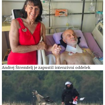
Andrej Štremfelj je zapustil intenzivni oddelek