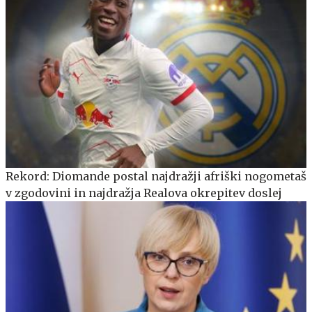
Rekord: Diomande postal najdražji afriški nogometaš
v zgodovini in najdražja Realova okrepitev doslej