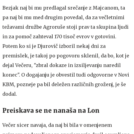
Bezjak naj bi mu predlagal srečanje z Majcanom, ta
pa naj bi mu med drugim povedal, da za večletnimi
težavami družbe Agroruše stoji prav ta skupina ljudi
in za pomoč zahteval 170 tisoč evrov v gotovini.
Potem ko si je Djurovič izboril nekaj dni za
premislek, je takoj po pogovoru sklenil, da bo, kot je
dejal Večeru, "zbral dokaze in izsiljevanju naredil
konec". O dogajanju je obvestil tudi odgovorne v Novi
KBM, pozneje pa bil deležen različnih groženj, je še
dodal.
Preiskava se ne nanaša na Lon
Večer sicer navaja, da naj bi bila v omenjenem