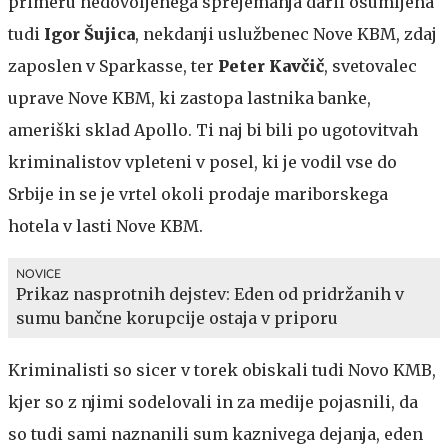
primeru nedovoljenega sprejemanja daril osumljena
tudi
Igor Šujica
, nekdanji uslužbenec Nove KBM, zdaj
zaposlen v Sparkasse, ter
Peter Kavčič
, svetovalec
uprave Nove KBM, ki zastopa lastnika banke,
ameriški sklad Apollo. Ti naj bi bili po ugotovitvah
kriminalistov vpleteni v posel, ki je vodil vse do
Srbije in se je vrtel okoli prodaje mariborskega
hotela v lasti Nove KBM.
NOVICE
Prikaz nasprotnih dejstev: Eden od pridržanih v
sumu bančne korupcije ostaja v priporu
Kriminalisti so sicer v torek obiskali tudi Novo KMB,
kjer so z njimi sodelovali in za medije pojasnili, da
so tudi sami naznanili sum kaznivega dejanja, eden