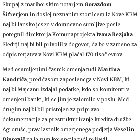
Skupaj z mariborskim notarjem
Gorazdom
Šifrerjem
in doslej neznanim storilcem iz Nove KBM
naj bi lansko jesen v domnevno sumljive posle
potegnil direktorja Komunaprojekta
Ivana Bezjaka
.
Slednji naj bi bil privolil v dogovor, da bo v zameno za
odpis terjatev v Novi KBM plačal 170 tisoč evrov.
Med osumljenimi časnik omenja tudi
Martina
Kandriča
, pred časom zaposlenega v Novi KBM, ki
naj bi Majcanu izdajal podatke, kdo so komitenti v
omenjeni banki, ki se jim je zalomilo v poslu. Med
drugim naj bi bil pristojen za pripravo
dokumentacije za prestrukturiranje kredita družbe
Agroruše, prav lastnik omenjenega podjetja
Veselin
Djurovič
pa je sum korupcije tudi prijavil.