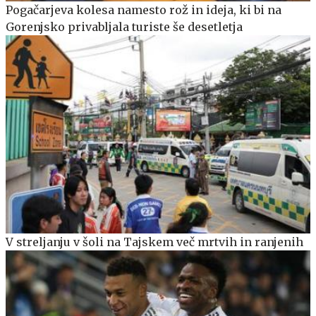
Pogačarjeva kolesa namesto rož in ideja, ki bi na
Gorenjsko privabljala turiste še desetletja
V streljanju v šoli na Tajskem več mrtvih in ranjenih