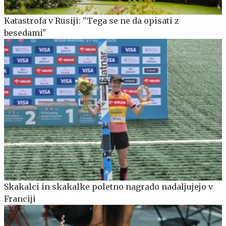
Katastrofa v Rusiji: "Tega se ne da opisati z
besedami"
Skakalci in skakalke poletno nagrado nadaljujejo v
Franciji