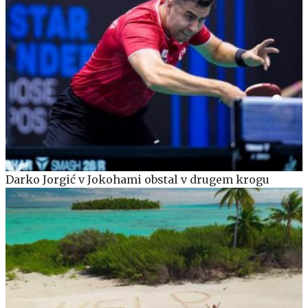
Darko Jorgić v Jokohami obstal v drugem krogu