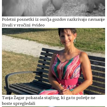
Poletni posnetki iz osrčja gozdov razkrivajo ravnanje
živali v vročini #video
Tanja Žagar pokazala stajling, ki ga to poletje ne
boste spregledali