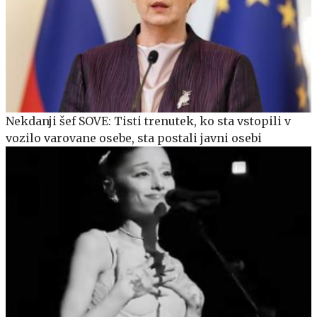
Nekdanji šef SOVE: Tisti trenutek, ko sta vstopili v
vozilo varovane osebe, sta postali javni osebi