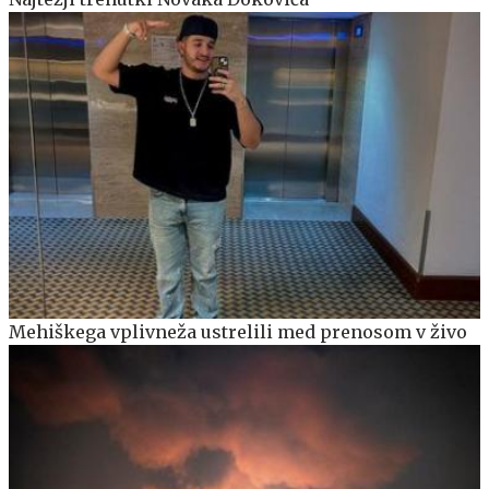
Mehiškega vplivneža ustrelili med prenosom v živo