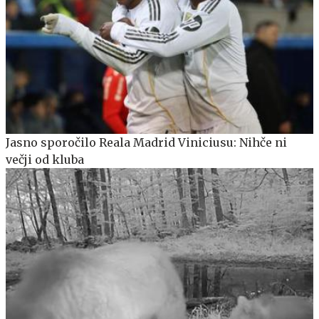
Jasno sporočilo Reala Madrid Viniciusu: Nihče ni
večji od kluba