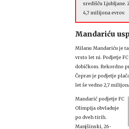
središču Ljubljane. 
4,7 milijona evrov.
Mandariću uspe
Milanu Mandariću je t
vrsto let ni. Podjetje 
dobičkom. Rekordno pro
Čeprav je podjetje plač
let še vedno 2,7 milijo
Mandarić podjetje FC
Olimpija obvladuje
po dveh tirih.
Manjšinski, 26-