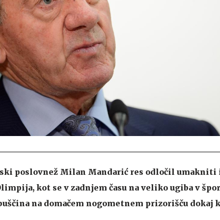
ski poslovnež Milan Mandarić res odločil umakniti 
mpija, kot se v zadnjem času na veliko ugiba v špo
apuščina na domačem nogometnem prizorišču dokaj 