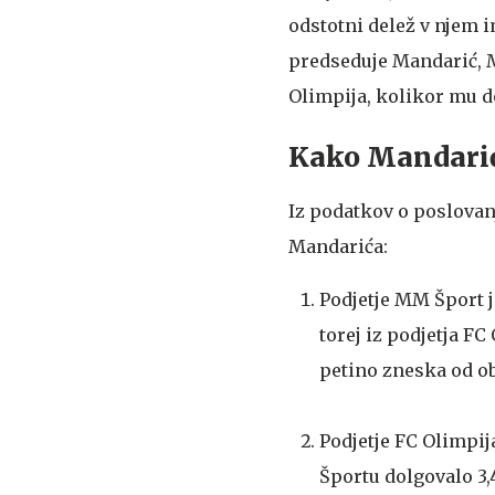
odstotni delež v njem 
predseduje Mandarić, M
Olimpija, kolikor mu d
Kako Mandarić
Iz podatkov o poslovan
Mandarića:
Podjetje MM Šport j
torej iz podjetja FC
petino zneska od ob
Podjetje FC Olimpij
Športu dolgovalo 3,4