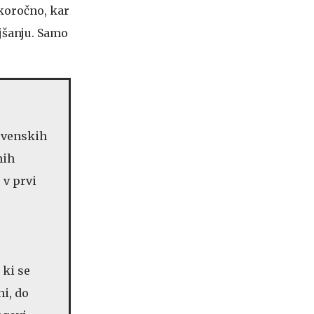
koročno, kar
jšanju. Samo
lovenskih
nih
 v prvi
 ki se
ni, do