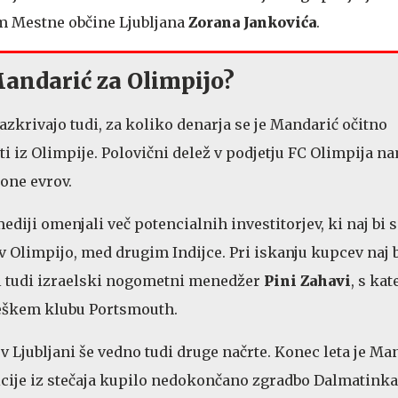
m Mestne občine Ljubljana
Zorana Jankovića
.
Mandarić za Olimpijo?
azkrivajo tudi, za koliko denarja se je Mandarić očitno
i iz Olimpije. Polovični delež v podjetju FC Olimpija n
jone evrov.
diji omenjali več potencialnih investitorjev, ki naj bi 
v Olimpijo, med drugim Indijce. Pri iskanju kupcev naj 
 tudi izraelski nogometni menedžer
Pini Zahavi
, s kat
leškem klubu Portsmouth.
v Ljubljani še vedno tudi druge načrte. Konec leta je M
cije iz stečaja kupilo nedokončano zgradbo Dalmatinka