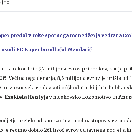
ajno.
per predal v roke spornega menedžerja Vedrana Ćor
 usodi FC Koper bo odločal Mandarić
varila rekordnih 9,7 milijona evrov prihodkov, kar je pr
015. Večina tega denarja, 8,3 milijona evrov, je prišla od 
 Gre za znesek, enak vsoti odškodnin, ki jih je ljubljansk
v:
Ezekiela Hentyja
v moskovsko Lokomotivo in
Andra
podjetje prejelo od sponzorjev in od nastopov v evropsk
5 je recimo dobilo 261 tisoč evrov od javnega podjetja E