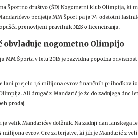
ima Športno društvo (ŠD) Nogometni klub Olimpija, ki 
andarićevo podjetje MM Šport pa je 74-odstotni lastni
opušča prenovljeni pravilnik NZS o licenciranju.
 obvladuje nogometno Olimpijo
ju MM Športa v letu 2016 je razvidna popolna odvisnost
e lani prejelo 1,6 milijona evrov finančnih prihodkov iz
 Olimpija. Ali drugače: Mandarić je že do zadnjega dne let
eh prodaj.
a je velik Mandarićev dolžnik. Na zadnji dan lanskega l
 milijona evrov. Gre za terjatve, ki jih je Mandarić z vel