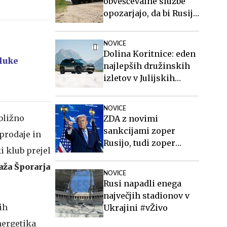
obveščevalne službe
opozarjajo, da bi Rusija
lahko že kmalu
preizkusila Nato
NOVICE
Dolina Koritnice: eden
luke
najlepših družinskih
izletov v Julijskih
Alpah
NOVICE
ibližno
ZDA z novimi
sankcijami zoper
"prodaje in
Rusijo, tudi zoper
i klub prejel
Putina
ža Šporarja
NOVICE
Rusi napadli enega
največjih stadionov v
ih
Ukrajini #vŽivo
nergetika