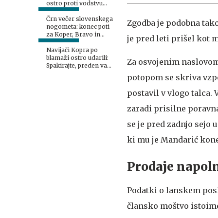
ostro proti vodstvu
kluba
Črn večer slovenskega
Zgodba je podobna tako
nogometa: konec poti
za Koper, Bravo in
je pred leti prišel kot
Aluminij
Navijači Kopra po
blamaži ostro udarili:
Za osvojenim naslovom
Spakirajte, preden vam
pomagamo
potopom se skriva vzpo
postavil v vlogo talca
zaradi prisilne poravn
se je pred zadnjo sejo 
ki mu je Mandarić kone
Prodaje napoln
Podatki o lanskem posl
člansko moštvo istoime