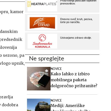
Kopru, kamor
ladanskim
 predsednik
Slovenija
o sezono, pa
Ne spreglejte
 vlogo upnik,
NOVICE
Kako lahko z izbiro
mobilnega paketa
dolgoročno prihranite?
pravlja
NOVICE
v dodobra
Mediji: Ameriške