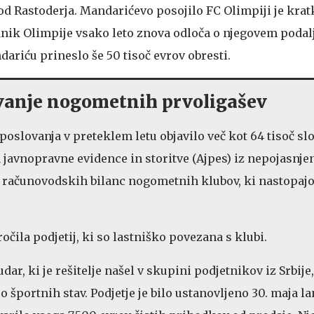
d Rastoderja. Mandarićevo posojilo FC Olimpiji je krat
nik Olimpije vsako leto znova odloča o njegovem podal
dariću prineslo še 50 tisoč evrov obresti.
ovanje nogometnih prvoligašev
 poslovanja v preteklem letu objavilo več kot 64 tisoč s
a javnopravne evidence in storitve (Ajpes) iz nepojasnje
a računovodskih bilanc nogometnih klubov, ki nastopajo
očila podjetij, ki so lastniško povezana s klubi.
dar, ki je rešitelje našel v skupini podjetnikov iz Srbije,
o športnih stav. Podjetje je bilo ustanovljeno 30. maja la