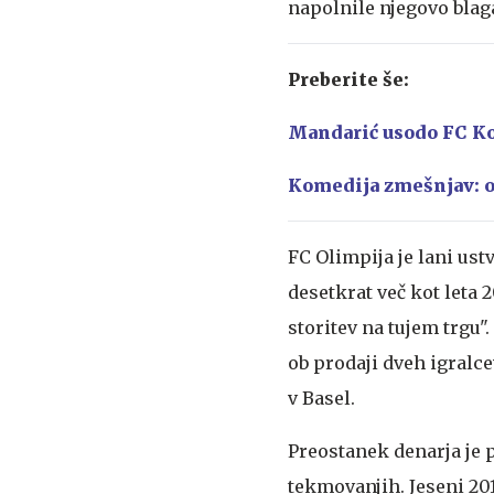
napolnile njegovo blag
Preberite še:
Mandarić usodo FC Ko
Komedija zmešnjav: o
FC Olimpija je lani ust
desetkrat več kot leta 2
storitev na tujem trgu".
ob prodaji dveh igralce
v Basel.
Preostanek denarja je 
tekmovanjih. Jeseni 201