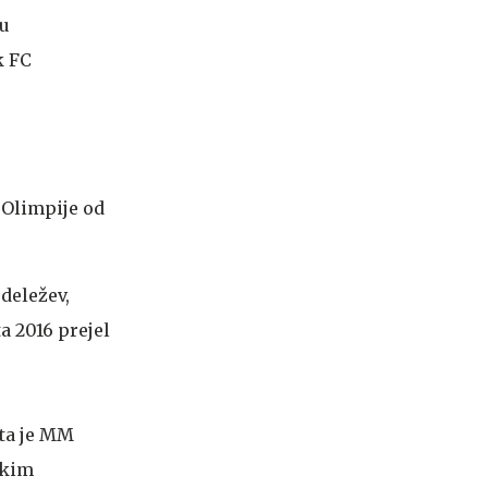
mu
k FC
 Olimpije od
 deležev,
a 2016 prejel
eta je MM
ikim