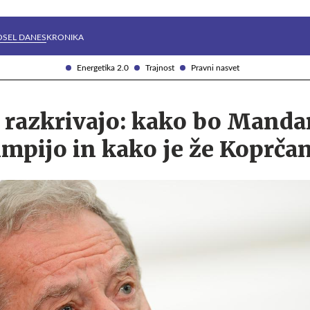
Želite prejemati e-novice?
Uživajmo pametno
OSEL DANES
KRONIKA
Energetika 2.0
Trajnost
Pravni nasvet
razkrivajo: kako bo Manda
mpijo in kako je že Koprča