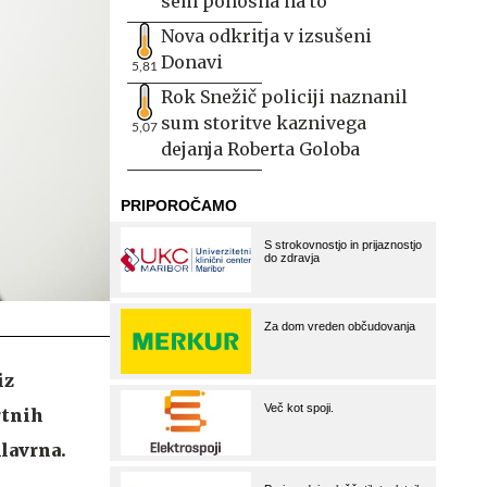
sem ponosna na to
Nova odkritja v izsušeni
Donavi
5,81
Rok Snežič policiji naznanil
sum storitve kaznivega
5,07
dejanja Roberta Goloba
iz
rtnih
klavrna.