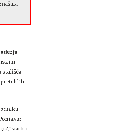
 znašala
toderju
jonskim
stališča.
 preteklih
fiji) vrsto let ni.