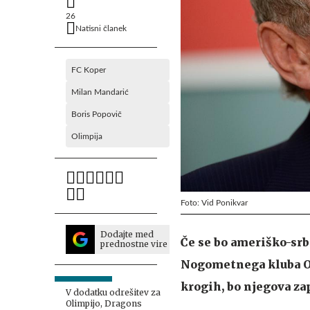
26
Natisni članek
FC Koper
Milan Mandarić
Boris Popovič
Olimpija
Foto: Vid Ponikvar
Dodajte med
Če se bo ameriško-srb
prednostne vire
Nogometnega kluba Oli
krogih, bo njegova z
V dodatku odrešitev za
Olimpijo, Dragons