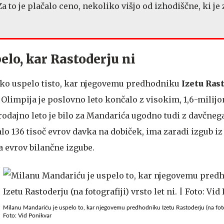
Za to je plačalo ceno, nekoliko višjo od izhodiščne, ki je
lo, kar Rastoderju ni
ako uspelo tisto, kar njegovemu predhodniku
Izetu Ras
FC Olimpija je poslovno leto končalo z visokim, 1,6-mili
dajno leto je bilo za Mandarića ugodno tudi z davčnega 
alo 136 tisoč evrov davka na dobiček, ima zaradi izgub iz
na evrov bilančne izgube.
Milanu Mandariću je uspelo to, kar njegovemu predhodniku Izetu Rastoderju (na fotogra
Foto: Vid Ponikvar