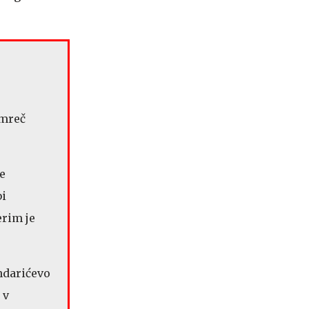
amreč
se
bi
erim je
andarićevo
 v