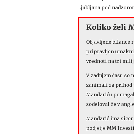
Ljubljana pod nadzoro
Koliko želi 
Objavljene bilance r
pripravljen umaknit
vrednoti na tri mili
V zadnjem času so me
zanimali za prihod 
Mandariću pomagal
sodeloval že v ang
Mandarić ima sicer 
podjetje MM Investi