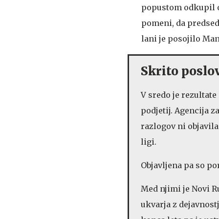
popustom odkupil o
pomeni, da predsed
lani je posojilo Man
Skrito posl
V sredo je rezultate
podjetij. Agencija z
razlogov ni objavil
ligi.
Objavljena pa so por
Med njimi je Novi Ru
ukvarja z dejavnostj