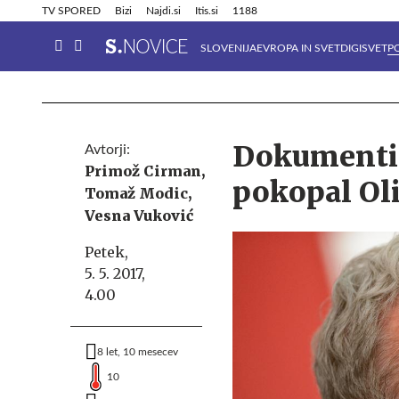
Info in obvestila
Tehnik
TV SPORED
Bizi
Najdi.si
Itis.si
1188
SLOVENIJA
EVROPA IN SVET
DIGISVET
P
Dokumenti 
Avtorji:
Primož Cirman,
pokopal Oli
Tomaž Modic,
Vesna Vuković
Petek,
5. 5. 2017,
4.00
8 let, 10 mesecev
10