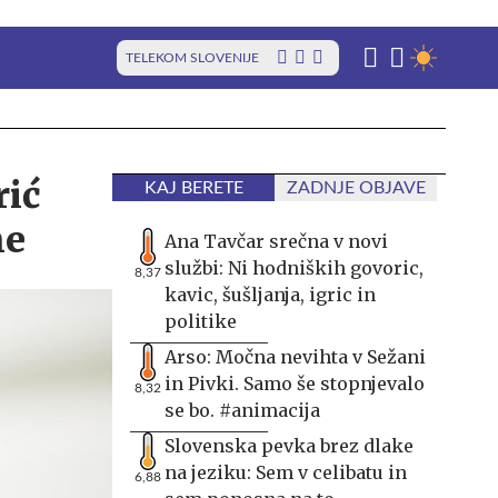
TELEKOM SLOVENIJE
rić
KAJ BERETE
ZADNJE OBJAVE
ne
Ana Tavčar srečna v novi
službi: Ni hodniških govoric,
8,37
kavic, šušljanja, igric in
politike
Arso: Močna nevihta v Sežani
in Pivki. Samo še stopnjevalo
8,32
se bo. #animacija
Slovenska pevka brez dlake
na jeziku: Sem v celibatu in
6,88