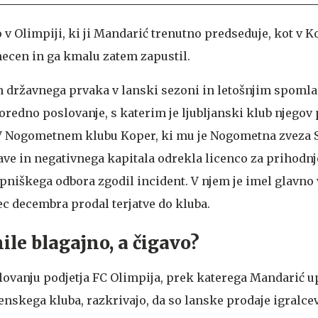
 v Olimpiji, ki ji Mandarić trenutno predseduje, kot v 
 mecen in ga kmalu zatem zapustil.
 državnega prvaka v lanski sezoni in letošnjim spom
redno poslovanje, s katerim je ljubljanski klub njegov
. V Nogometnem klubu Koper, ki mu je Nogometna zveza 
ave in negativnega kapitala odrekla licenco za prihodnj
upniškega odbora zgodil incident. V njem je imel glavno
c decembra prodal terjatve do kluba.
ile blagajno, a čigavo?
ovanju podjetja FC Olimpija, prek katerega Mandarić u
nskega kluba, razkrivajo, da so lanske prodaje igralce