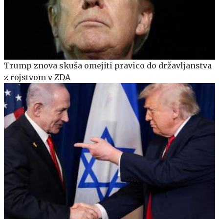
Trump znova skuša omejiti pravico do državljanstva
z rojstvom v ZDA