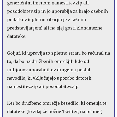
generičnim imenom namestitev.zip ali
posodobitev.zip in jo uporablja za krajo osebnih
podatkov (spletno ribarjenje z lažnim
predstavljanjem) ali na njej gosti zlonamerne
datoteke.
Goljuf, ki upravlja to spletno stran, bo računal na
to, da bo na družbenih omrežjih kdo od
milijonov uporabnikov drugemu poslal
navodila, ki vključujejo uporabo datotek
namestitev.zip ali posodobitev.zip.
Ker bo družbeno omrežje besedilo, ki omenja te
datoteke (to zdaj že počne Twitter, na primer),