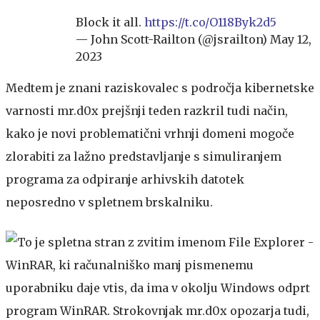
Block it all.
https://t.co/O118Byk2d5
— John Scott-Railton (@jsrailton)
May 12,
2023
Medtem je znani raziskovalec s področja kibernetske
varnosti mr.d0x prejšnji teden razkril tudi način,
kako je novi problematični vrhnji domeni mogoče
zlorabiti za lažno predstavljanje s simuliranjem
programa za odpiranje arhivskih datotek
neposredno v spletnem brskalniku.