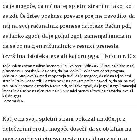
To je spletna stran z zvitim imenom File Explorer - WinRAR, ki računalniško manj
pismenemu uporabniku daje vtis, da ima v okolju Windows odprt program
WinRAR. Strokovnjak mr.d0x opozarja tudi, da je mogoče, da nič na tej spletni
strani ni tako, kot se zdi. Če žrtev poskusa prevare prejme navodilo, da naj na svoj
računalnik prenese datoteko Račun.pdf, se lahko zgodi, da je goljuf zgolj zamenjal
imena in da se bo na njen računalnik v resnici prenesla izvršilna datoteka .exe ali
kaj drugega.
Foto: mr.d0x
Kot je na svoji spletni strani pokazal mr.d0x, je z
določenimi orodji mogoče doseči, da se ob kliku na
povezavo do spletnega mesta na naslovu z vrhnjo