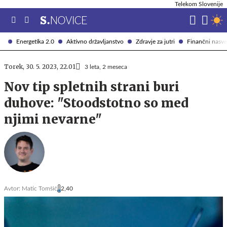
Telekom Slovenije
Energetika 2.0
Aktivno državljanstvo
Zdravje za jutri
Finančni nasve
Torek, 30. 5. 2023, 22.01
3 leta, 2 meseca
Nov tip spletnih strani buri
duhove: "Stoodstotno so med
njimi nevarne"
Avtor:
Matic Tomšič
2,40