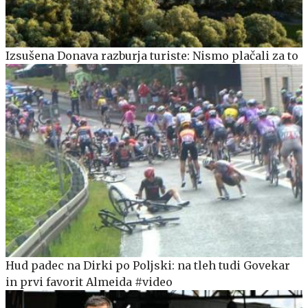
Izsušena Donava razburja turiste: Nismo plačali za to
Hud padec na Dirki po Poljski: na tleh tudi Govekar
in prvi favorit Almeida #video