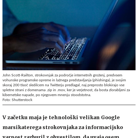
John Scott-Railton, strokovnjak za področje internetnih groženj, predvsem
vohunske programske opreme in lažnega predstavljanja (phishinga), je svojim
skoraj 200 tisoč sledilcem na Twitterju predlagal, naj preprosto blokirajo vse
spletne strani z domenama .zip in .mov, ker je verjetnost, da bosta zlorabljeni za
kibernetske napade, po njegovem mnenju stoodstotna.
Foto: Shutterstock
V začetku maja je tehnološki velikan Google
marsikaterega strokovnjaka za informacijsko
varnost razburil z obvestilom, da uvaja osem