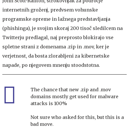
John Scott-Railton, strokovnjak za področje
internetnih groženj, predvsem vohunske
programske opreme in lažnega predstavljanja
(phishinga), je svojim skoraj 200 tisoč sledilcem na
Twitterju predlagal, naj preprosto blokirajo vse
spletne strani z domenama .zip in .mov, ker je
verjetnost, da bosta zlorabljeni za kibernetske
napade, po njegovem mnenju stoodstotna.
The chance that new .zip and .mov
domains mostly get used for malware
attacks is 100%
Not sure who asked for this, but this is a
bad move.