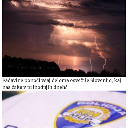
Padavine ponoči vsaj deloma osvežile Slovenijo, kaj
nas čaka v prihodnjih dneh?