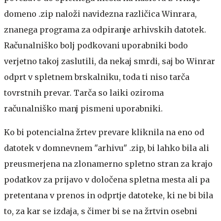
domeno .zip naloži navidezna različica Winrara,
znanega programa za odpiranje arhivskih datotek.
Računalniško bolj podkovani uporabniki bodo
verjetno takoj zaslutili, da nekaj smrdi, saj bo Winrar
odprt v spletnem brskalniku, toda ti niso tarča
tovrstnih prevar. Tarča so laiki oziroma
računalniško manj pismeni uporabniki.
Ko bi potencialna žrtev prevare kliknila na eno od
datotek v domnevnem "arhivu" .zip, bi lahko bila ali
preusmerjena na zlonamerno spletno stran za krajo
podatkov za prijavo v določena spletna mesta ali pa
pretentana v prenos in odprtje datoteke, ki ne bi bila
to, za kar se izdaja, s čimer bi se na žrtvin osebni