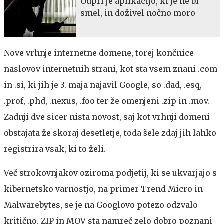
Odprl je aplikacijo, ki je ne bi
smel, in doživel nočno moro
Nove vrhnje internetne domene, torej končnice
naslovov internetnih strani, kot sta vsem znani .com
in .si, ki jih je 3. maja najavil Google, so .dad, .esq,
.prof, .phd, .nexus, .foo ter že omenjeni .zip in .mov.
Zadnji dve sicer nista novost, saj kot vrhnji domeni
obstajata že skoraj desetletje, toda šele zdaj jih lahko
registrira vsak, ki to želi.
Več strokovnjakov oziroma podjetij, ki se ukvarjajo s
kibernetsko varnostjo, na primer Trend Micro in
Malwarebytes, se je na Googlovo potezo odzvalo
kritično. ZIP in MOV sta namreč zelo dobro poznani