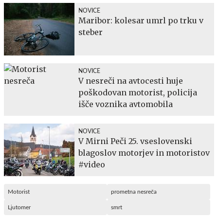
NOVICE
Maribor: kolesar umrl po trku v
steber
NOVICE
V nesreči na avtocesti huje
poškodovan motorist, policija
išče voznika avtomobila
NOVICE
V Mirni Peči 25. vseslovenski
blagoslov motorjev in motoristov
#video
Motorist
prometna nesreča
Ljutomer
smrt