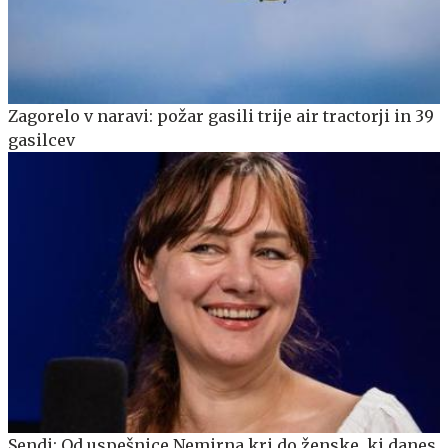
Zagorelo v naravi: požar gasili trije air tractorji in 39
gasilcev
Sendi: Od uspešnice Nemirna kri do ženske, ki danes