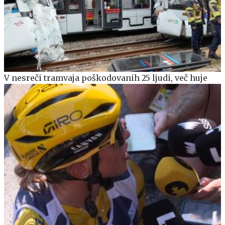
V nesreči tramvaja poškodovanih 25 ljudi, več huje