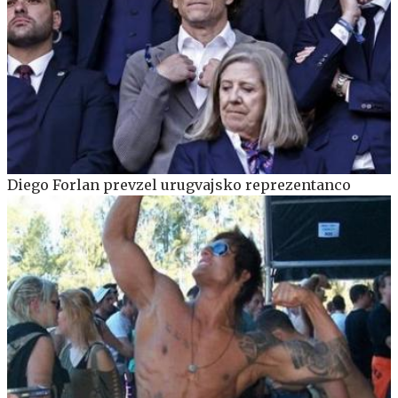
Diego Forlan prevzel urugvajsko reprezentanco