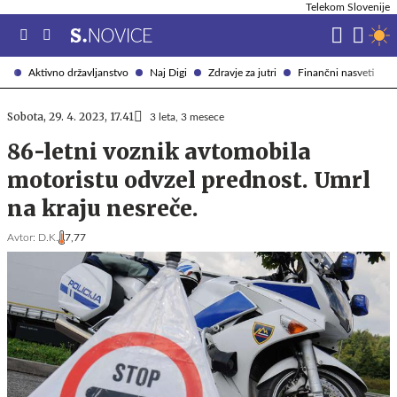
Telekom Slovenije
Aktivno državljanstvo
Naj Digi
Zdravje za jutri
Finančni nasveti
Sobota, 29. 4. 2023, 17.41
3 leta, 3 mesece
86-letni voznik avtomobila
motoristu odvzel prednost. Umrl
na kraju nesreče.
Avtor:
D.K.
7,77