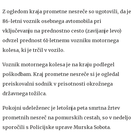
Z ogledom kraja prometne nesreče so ugotovili, da je
86-letni voznik osebnega avtomobila pri
vključevanju na prednostno cesto (zavijanje levo)
odvzel prednost 61-letnemu vozniku motornega
kolesa, ki je trčil v vozilo.
Voznik motornega kolesa je na kraju podlegel
poškodbam. Kraj prometne nesreče si je ogledal
preiskovalni sodnik v prisotnosti okrožnega
državnega tožilca.
Pokojni udeleženec je letošnja peta smrtna žrtev
prometnih nesreč na pomurskih cestah, so v nedeljo
sporočili s Policijske uprave Murska Sobota.