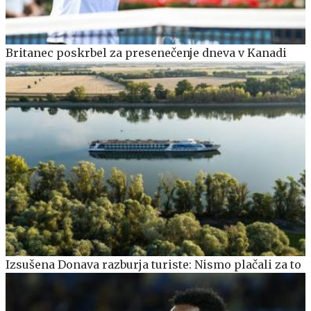
Britanec poskrbel za presenečenje dneva v Kanadi
Izsušena Donava razburja turiste: Nismo plačali za to