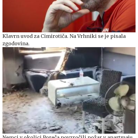
Klavrn uvod za Cimirotiča. Na Vrhniki se je pisala
zgodovina.
Nemci v okolici Poreča povzročili požar v apartmaju,