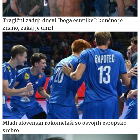
Tragični zadnji dnevi "boga estetike": končno je
znano, zakaj je umrl
Mladi slovenski rokometaši so osvojili evropsko
srebro