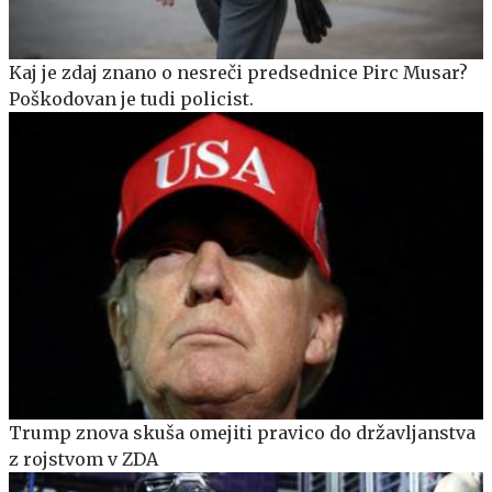
Kaj je zdaj znano o nesreči predsednice Pirc Musar?
Poškodovan je tudi policist.
Trump znova skuša omejiti pravico do državljanstva
z rojstvom v ZDA