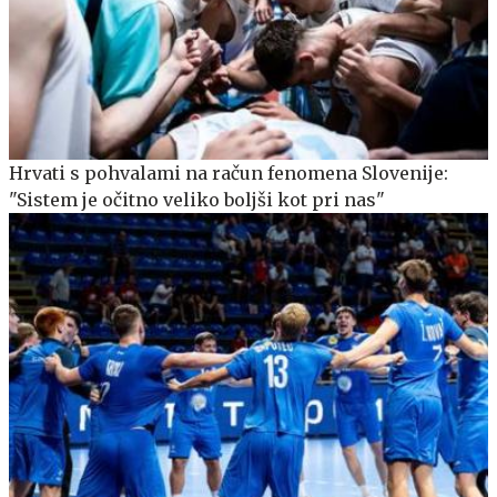
Hrvati s pohvalami na račun fenomena Slovenije:
"Sistem je očitno veliko boljši kot pri nas"