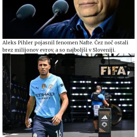
Aleks Pihler pojasnil fenomen Nafte. Čez noč ostali
brez milijonov evrov, a so najboljši v Sloveniji.