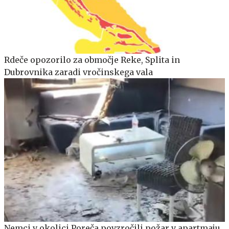
Rdeče opozorilo za območje Reke, Splita in
Dubrovnika zaradi vročinskega vala
Nemci v okolici Poreča povzročili požar v apartmaju,