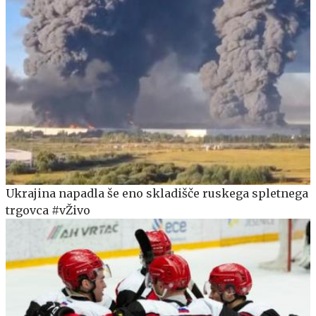
Ukrajina napadla še eno skladišče ruskega spletnega
trgovca #vŽivo