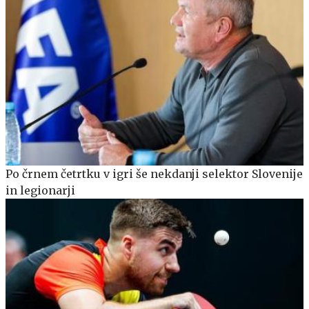
Po črnem četrtku v igri še nekdanji selektor Slovenije
in legionarji