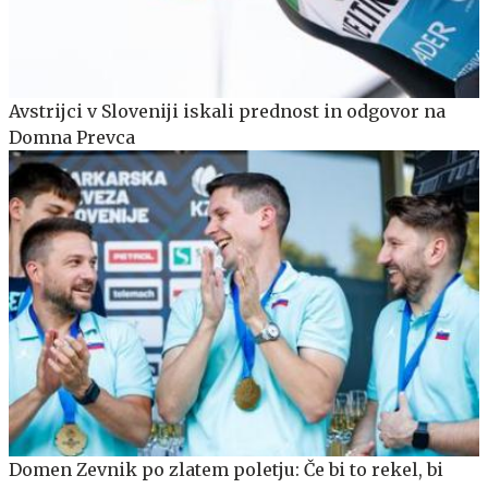
Avstrijci v Sloveniji iskali prednost in odgovor na
Domna Prevca
Domen Zevnik po zlatem poletju: Če bi to rekel, bi