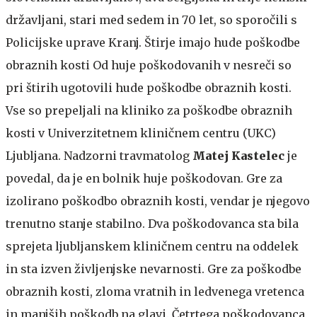
državljani, stari med sedem in 70 let, so sporočili s
Policijske uprave Kranj.
Štirje imajo hude poškodbe
obraznih kosti
Od huje poškodovanih v nesreči so
pri štirih ugotovili hude poškodbe obraznih kosti.
Vse so prepeljali na kliniko za poškodbe obraznih
kosti v Univerzitetnem kliničnem centru (UKC)
Ljubljana. Nadzorni travmatolog
Matej Kastelec
je
povedal, da je en bolnik huje poškodovan. Gre za
izolirano poškodbo obraznih kosti, vendar je njegovo
trenutno stanje stabilno. Dva poškodovanca sta bila
sprejeta ljubljanskem kliničnem centru na oddelek
in sta izven življenjske nevarnosti. Gre za poškodbe
obraznih kosti, zloma vratnih in ledvenega vretenca
in manjših poškodb na glavi. Četrtega poškodovanca