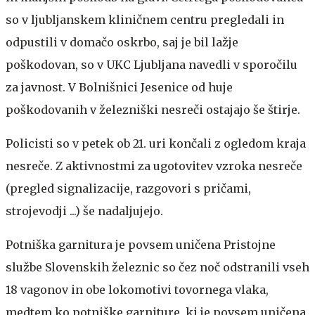
so v ljubljanskem kliničnem centru pregledali in
odpustili v domačo oskrbo, saj je bil lažje
poškodovan, so v UKC Ljubljana navedli v sporočilu
za javnost. V Bolnišnici Jesenice od huje
poškodovanih v železniški nesreči ostajajo še štirje.
Policisti so v petek ob 21. uri končali z ogledom kraja
nesreče. Z aktivnostmi za ugotovitev vzroka nesreče
(pregled signalizacije, razgovori s pričami,
strojevodji ...) še nadaljujejo.
Potniška garnitura je povsem uničena
Pristojne
službe Slovenskih železnic so čez noč odstranili vseh
18 vagonov in obe lokomotivi tovornega vlaka,
medtem ko potniške garniture, ki je povsem uničena,