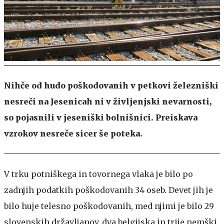
Nihče od hudo poškodovanih v petkovi železniški
nesreči na Jesenicah ni v življenjski nevarnosti,
so pojasnili v jeseniški bolnišnici. Preiskava
vzrokov nesreče sicer še poteka.
V trku potniškega in tovornega vlaka je bilo po
zadnjih podatkih poškodovanih 34 oseb. Devet jih je
bilo huje telesno poškodovanih, med njimi je bilo 29
slovenskih državljanov, dva belgijska in trije nemški