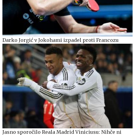
Darko Jorgić v Jokohami izpadel proti Francozu
Jasno sporočilo Reala Madrid Viniciusu: Nihče ni