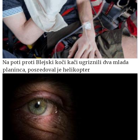
Na poti proti Blejski koči kači ugriznili dva mlada
planinca, posredoval je helikopter