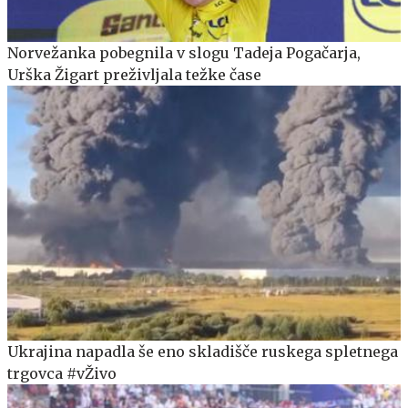
Norvežanka pobegnila v slogu Tadeja Pogačarja,
Urška Žigart preživljala težke čase
Ukrajina napadla še eno skladišče ruskega spletnega
trgovca #vŽivo