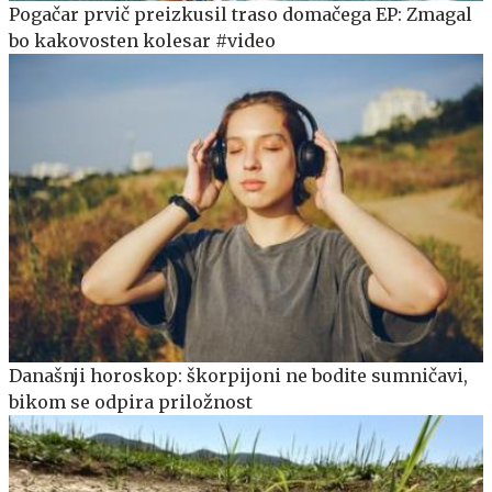
Pogačar prvič preizkusil traso domačega EP: Zmagal
bo kakovosten kolesar #video
Današnji horoskop: škorpijoni ne bodite sumničavi,
bikom se odpira priložnost