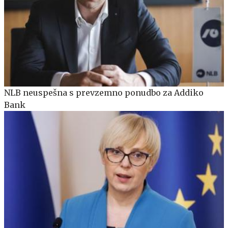
NLB neuspešna s prevzemno ponudbo za Addiko
Bank