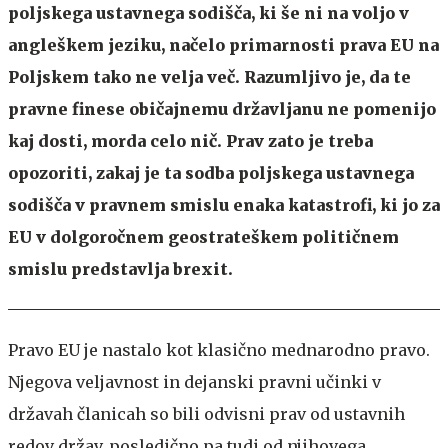
poljskega ustavnega sodišča, ki še ni na voljo v
angleškem jeziku, načelo primarnosti prava EU na
Poljskem tako ne velja več. Razumljivo je, da te
pravne finese običajnemu državljanu ne pomenijo
kaj dosti, morda celo nič. Prav zato je treba
opozoriti, zakaj je ta sodba poljskega ustavnega
sodišča v pravnem smislu enaka katastrofi, ki jo za
EU v dolgoročnem geostrateškem političnem
smislu predstavlja brexit.
Pravo EU je nastalo kot klasično mednarodno pravo.
Njegova veljavnost in dejanski pravni učinki v
državah članicah so bili odvisni prav od ustavnih
redov držav, posledično pa tudi od njihovega