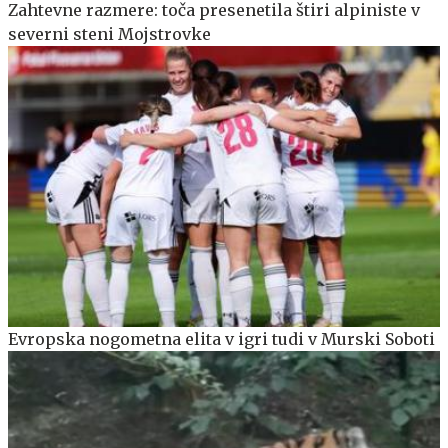
Zahtevne razmere: toča presenetila štiri alpiniste v
severni steni Mojstrovke
Evropska nogometna elita v igri tudi v Murski Soboti