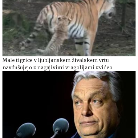
Male tigrice v ljubljanskem živalskem vrtu
navdušujejo z nagajivimi vragolijami #video