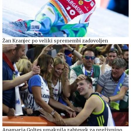
Žan Kranjec po veliki spremembi zadovoljen
Anamaria Goltes umaknila zahtevek za preživnino