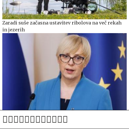
Zaradi suše začasna ustavitev ribolova na več rekah
in jezerih
Pirc Musarjeva priznala: Nisem bila pripeta. To je
moja največja napaka.