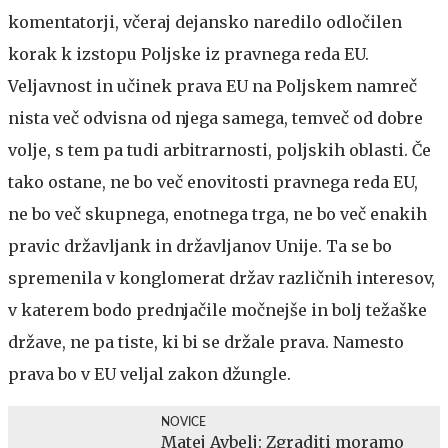
komentatorji, včeraj dejansko naredilo odločilen
korak k izstopu Poljske iz pravnega reda EU.
Veljavnost in učinek prava EU na Poljskem namreč
nista več odvisna od njega samega, temveč od dobre
volje, s tem pa tudi arbitrarnosti, poljskih oblasti. Če
tako ostane, ne bo več enovitosti pravnega reda EU,
ne bo več skupnega, enotnega trga, ne bo več enakih
pravic državljank in državljanov Unije. Ta se bo
spremenila v konglomerat držav različnih interesov,
v katerem bodo prednjačile močnejše in bolj težaške
države, ne pa tiste, ki bi se držale prava. Namesto
prava bo v EU veljal zakon džungle.
NOVICE
Matej Avbelj: Zgraditi moramo