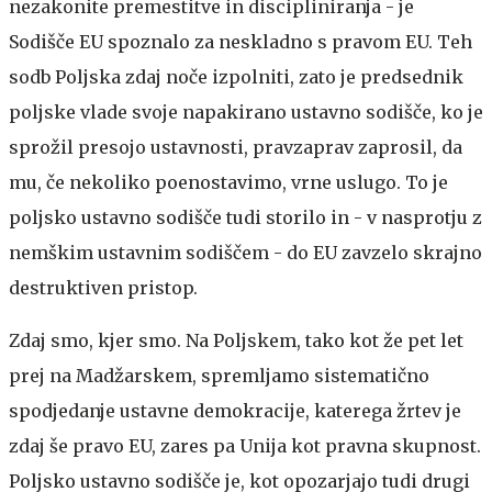
nezakonite premestitve in discipliniranja - je
Sodišče EU spoznalo za neskladno s pravom EU. Teh
sodb Poljska zdaj noče izpolniti, zato je predsednik
poljske vlade svoje napakirano ustavno sodišče, ko je
sprožil presojo ustavnosti, pravzaprav zaprosil, da
mu, če nekoliko poenostavimo, vrne uslugo. To je
poljsko ustavno sodišče tudi storilo in - v nasprotju z
nemškim ustavnim sodiščem - do EU zavzelo skrajno
destruktiven pristop.
Zdaj smo, kjer smo. Na Poljskem, tako kot že pet let
prej na Madžarskem, spremljamo sistematično
spodjedanje ustavne demokracije, katerega žrtev je
zdaj še pravo EU, zares pa Unija kot pravna skupnost.
Poljsko ustavno sodišče je, kot opozarjajo tudi drugi