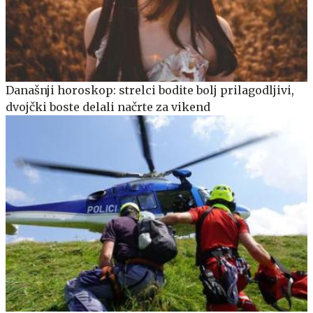
Današnji horoskop: strelci bodite bolj prilagodljivi,
dvojčki boste delali načrte za vikend